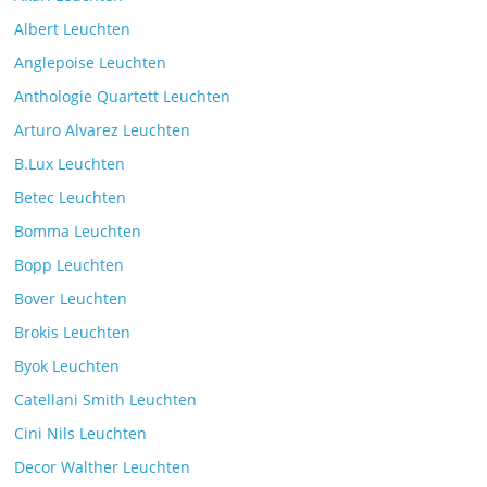
Albert Leuchten
Leselicht mit der VS Manufaktur
Anglepoise Leuchten
BullEYE LED-Stehleuchte
Anthologie Quartett Leuchten
Kommentare deaktiviert
7. Juli 2025
Arturo Alvarez Leuchten
B.Lux Leuchten
Betec Leuchten
Bomma Leuchten
Die Leuchtenkollektion Mona des tschechischen
Bopp Leuchten
Herstellers Brokis
Kommentare deaktiviert
26. Juli 2025
Bover Leuchten
Brokis Leuchten
Byok Leuchten
Catellani Smith Leuchten
Cini Nils Leuchten
Decor Walther Leuchten