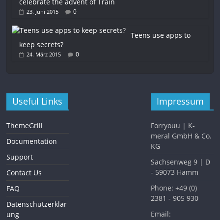
celebrate the advent of Train
0
23. Juni 2015
Teens use apps to
keep secrets?
0
24. März 2015
Useful Links
Impressum
ThemeGrill
Forryouu | K-
meral GmbH & Co.
Documentation
KG
Support
Sachsenweg 9 | D
- 59073 Hamm
Contact Us
Phone: +49 (0)
FAQ
2381 - 905 930
Datenschutzerklär
Email:
ung