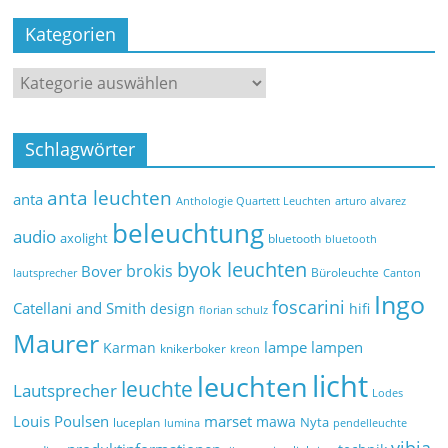
Kategorien
Schlagwörter
anta leuchten
anta
Anthologie Quartett Leuchten
arturo alvarez
beleuchtung
audio
axolight
bluetooth
bluetooth
byok leuchten
brokis
Bover
Büroleuchte
lautsprecher
Canton
Ingo
foscarini
Catellani and Smith
design
hifi
florian schulz
Maurer
lampe
lampen
Karman
knikerboker
kreon
licht
leuchten
leuchte
Lautsprecher
Lodes
marset
Louis Poulsen
mawa
Nyta
luceplan
lumina
pendelleuchte
vibia