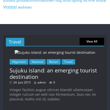
produktinformationen
technik
prandina
serien lighting
ribag
Vistosi
wohnen
Travel
View All
Allgemein
National
Reisen
Travel
Sujuku island: an emerging tourist
destination
24. Juni 2015
admin
0
Integer facilisis augue ultrices blandit ullamcorper.
Integer rutrum vel velit non fermentum. Duis nec mi
placerat, mollis nisi id, sodales