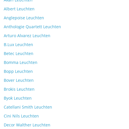
Albert Leuchten
Leselicht mit der VS Manufaktur
Anglepoise Leuchten
BullEYE LED-Stehleuchte
Kommentare deaktiviert
Anthologie Quartett Leuchten
7. Juli 2025
Arturo Alvarez Leuchten
B.Lux Leuchten
Betec Leuchten
Bomma Leuchten
Die Leuchtenkollektion Mona des tschechischen
Bopp Leuchten
Herstellers Brokis
Kommentare deaktiviert
26. Juli 2025
Bover Leuchten
Brokis Leuchten
Byok Leuchten
Catellani Smith Leuchten
Cini Nils Leuchten
Decor Walther Leuchten