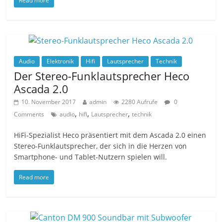
Read more
Audio
Elektronik
Hifi
Lautsprecher
Technik
Der Stereo-Funklautsprecher Heco
Ascada 2.0
10. November 2017
admin
2280 Aufrufe
0
,
,
,
Comments
audio
hifi
Lautsprecher
technik
HiFi-Spezialist Heco präsentiert mit dem Ascada 2.0 einen
Stereo-Funklautsprecher, der sich in die Herzen von
Smartphone- und Tablet-Nutzern spielen will.
Read more