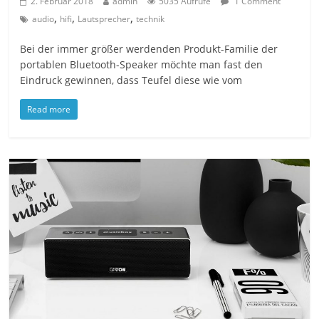
2. Februar 2018
admin
5035 Aufrufe
1 Comment
,
,
,
audio
hifi
Lautsprecher
technik
Bei der immer größer werdenden Produkt-Familie der
portablen Bluetooth-Speaker möchte man fast den
Eindruck gewinnen, dass Teufel diese wie vom
Read more