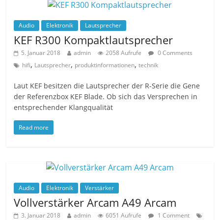
Audio
Elektronik
Lautsprecher
KEF R300 Kompaktlautsprecher
5. Januar 2018
admin
2058 Aufrufe
0 Comments
,
,
,
hifi
Lautsprecher
produktinformationen
technik
Laut KEF besitzen die Lautsprecher der R-Serie die Gene
der Referenzbox KEF Blade. Ob sich das Versprechen in
entsprechender Klangqualität
Read more
Audio
Elektronik
Verstärker
Vollverstärker Arcam A49 Arcam
3. Januar 2018
admin
6051 Aufrufe
1 Comment