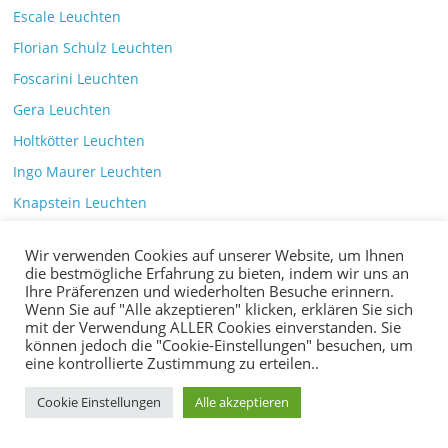
Escale Leuchten
Florian Schulz Leuchten
Foscarini Leuchten
Gera Leuchten
Holtkötter Leuchten
Ingo Maurer Leuchten
Knapstein Leuchten
Less n more Leuchten
Wir verwenden Cookies auf unserer Website, um Ihnen
Licht im Raum Leuchten
die bestmögliche Erfahrung zu bieten, indem wir uns an
Ihre Präferenzen und wiederholten Besuche erinnern.
Marset Leuchten
Wenn Sie auf "Alle akzeptieren" klicken, erklären Sie sich
mit der Verwendung ALLER Cookies einverstanden. Sie
Mawa Leuchten
können jedoch die "Cookie-Einstellungen" besuchen, um
Oluce Leuchten
eine kontrollierte Zustimmung zu erteilen..
Serien Lighting Leuchten
Cookie Einstellungen
Alle akzeptieren
Vibia Leuchten