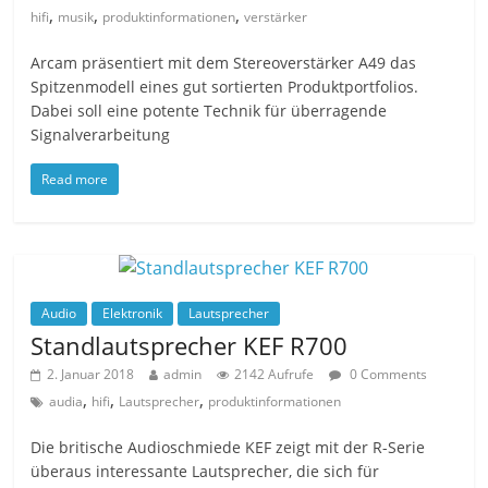
,
,
,
hifi
musik
produktinformationen
verstärker
Arcam präsentiert mit dem Stereoverstärker A49 das
Spitzenmodell eines gut sortierten Produktportfolios.
Dabei soll eine potente Technik für überragende
Signalverarbeitung
Read more
Audio
Elektronik
Lautsprecher
Standlautsprecher KEF R700
2. Januar 2018
admin
2142 Aufrufe
0 Comments
,
,
,
audia
hifi
Lautsprecher
produktinformationen
Die britische Audioschmiede KEF zeigt mit der R-Serie
überaus interessante Lautsprecher, die sich für