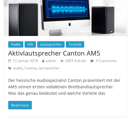
Audio
Hifi
Lautsprecher
Technik
Aktivlautsprecher Canton AM5
13. Januar 2018
admin
2403 Aufrufe
0 Comments
,
,
audio
Canton
laursprecher
Der hessische Audiospezialist Canton präsentiert mit der
AM5 seinen ersten vollaktiven Breitbandlautsprecher.
Was das genau bedeutet und welche Vorteile das
Read more