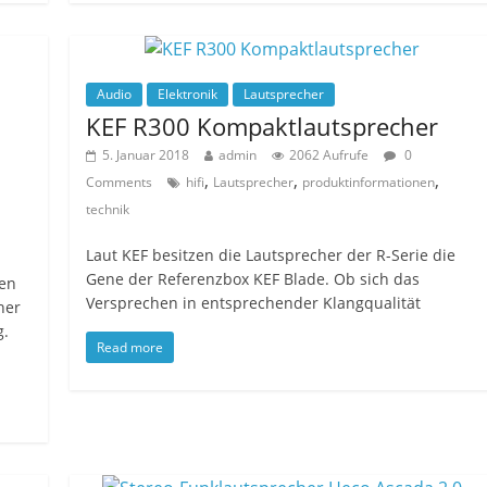
Audio
Elektronik
Lautsprecher
KEF R300 Kompaktlautsprecher
5. Januar 2018
admin
2062 Aufrufe
0
,
,
,
Comments
hifi
Lautsprecher
produktinformationen
technik
Laut KEF besitzen die Lautsprecher der R-Serie die
Gene der Referenzbox KEF Blade. Ob sich das
en
Versprechen in entsprechender Klangqualität
her
g.
Read more