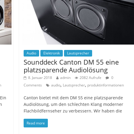
Audio
Elektronik
Lautsprecher
Sounddeck Canton DM 55 eine
platzsparende Audiolösung
8. Januar 2018
admin
2082 Aufrufe
0
,
,
n
Comments
audio
Lautsprecher
produktinformationen
Ein
Canton bietet mit dem DM 55 eine platzsparende
n
Audiolösung, um den schlechten Klang moderner
Flachbildfernseher zu verbessern. Wir haben die
Read more