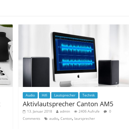
Audio
Hifi
Lautsprecher
Technik
x
Aktivlautsprecher Canton AM5
13. Januar 2018
admin
2406 Aufrufe
0
,
,
Comments
audio
Canton
laursprecher