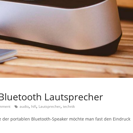
luetooth Lautsprecher
,
,
,
mment
audio
hifi
Lautsprecher
technik
e der portablen Bluetooth-Speaker möchte man fast den Eindruck