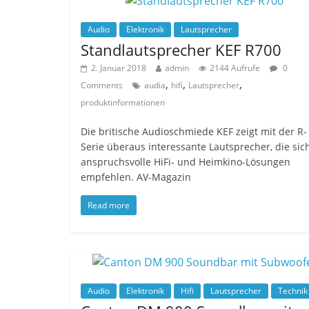
Audio
Elektronik
Lautsprecher
Standlautsprecher KEF R700
2. Januar 2018
admin
2144 Aufrufe
0
,
,
,
Comments
audia
hifi
Lautsprecher
produktinformationen
Die britische Audioschmiede KEF zeigt mit der R-
Serie überaus interessante Lautsprecher, die sich
anspruchsvolle HiFi- und Heimkino-Lösungen
empfehlen. AV-Magazin
Read more
Audio
Elektronik
Hifi
Lautsprecher
Technik