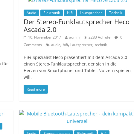
Audio
Elektronik
Hifi
Lautsprecher
Technik
Der Stereo-Funklautsprecher Heco
Ascada 2.0
10. November 2017
admin
2283 Aufrufe
0
,
,
,
Comments
audio
hifi
Lautsprecher
technik
HiFi-Spezialist Heco präsentiert mit dem Ascada 2.0
 für
einen Stereo-Funklautsprecher, der sich in die
Herzen von Smartphone- und Tablet-Nutzern spielen
will.
Read more
Audio
Bemerkenswert
Elektronik
Hifi