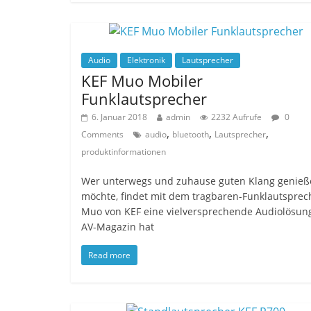
Audio
Elektronik
Lautsprecher
KEF Muo Mobiler
Funklautsprecher
6. Januar 2018
admin
2232 Aufrufe
0
,
,
,
Comments
audio
bluetooth
Lautsprecher
produktinformationen
Wer unterwegs und zuhause guten Klang genieß
möchte, findet mit dem tragbaren-Funklautsprec
Muo von KEF eine vielversprechende Audiolösun
AV-Magazin hat
Read more