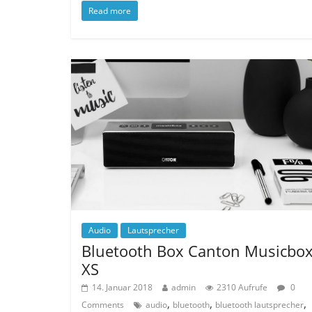
Read more
Audio
Lautsprecher
Bluetooth Box Canton Musicbo
XS
14. Januar 2018
admin
2310 Aufrufe
0
,
,
,
Comments
audio
bluetooth
bluetooth lautsprecher