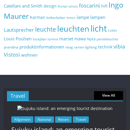
Ingo
foscarini
Catellani and Smith
design
hifi
florian schulz
Maurer
lampe
lampen
Karman
knikerboker
kreon
licht
leuchten
leuchte
Lautsprecher
Lodes
marset
Louis Poulsen
mawa
Nyta
luceplan
lumina
pendelleuchte
vibia
produktinformationen
technik
prandina
serien lighting
ribag
Vistosi
wohnen
Travel
View All
Allgemein
National
Reisen
Travel
Sujuku island: an emerging tourist