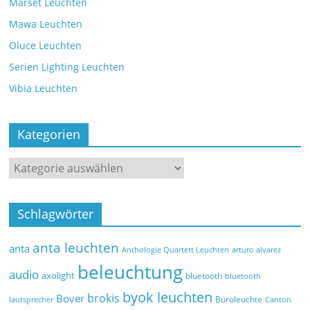
Marset Leuchten
Mawa Leuchten
Oluce Leuchten
Serien Lighting Leuchten
Vibia Leuchten
Kategorien
Schlagwörter
anta leuchten
anta
Anthologie Quartett Leuchten
arturo alvarez
beleuchtung
audio
axolight
bluetooth
bluetooth
byok leuchten
brokis
Bover
Büroleuchte
lautsprecher
Canton