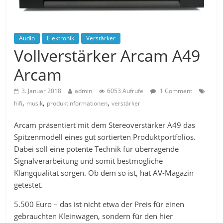
Audio
Elektronik
Verstärker
Vollverstärker Arcam A49
Arcam
3. Januar 2018
admin
6053 Aufrufe
1 Comment
,
,
,
hifi
musik
produktinformationen
verstärker
Arcam präsentiert mit dem Stereoverstärker A49 das
Spitzenmodell eines gut sortierten Produktportfolios.
Dabei soll eine potente Technik für überragende
Signalverarbeitung und somit bestmögliche
Klangqualität sorgen. Ob dem so ist, hat AV-Magazin
getestet.
5.500 Euro – das ist nicht etwa der Preis für einen
gebrauchten Kleinwagen, sondern für den hier