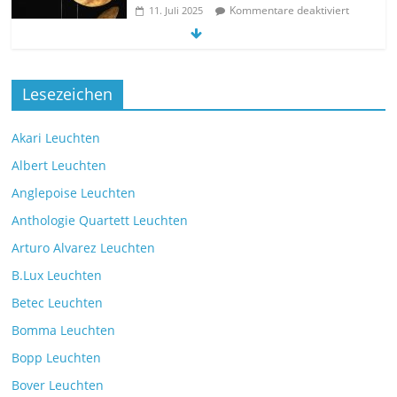
Kommentare deaktiviert
11. Juli 2025
Die neue Tischleuchte Spectra des
Lesezeichen
Herstellers Brokis
Kommentare deaktiviert
9. Juli 2025
Akari Leuchten
Albert Leuchten
Leselicht mit der VS Manufaktur
Anglepoise Leuchten
BullEYE LED-Stehleuchte
Anthologie Quartett Leuchten
Kommentare deaktiviert
7. Juli 2025
Arturo Alvarez Leuchten
B.Lux Leuchten
Betec Leuchten
Bomma Leuchten
Die Leuchtenkollektion Mona des tschechischen
Bopp Leuchten
Herstellers Brokis
Kommentare deaktiviert
26. Juli 2025
Bover Leuchten