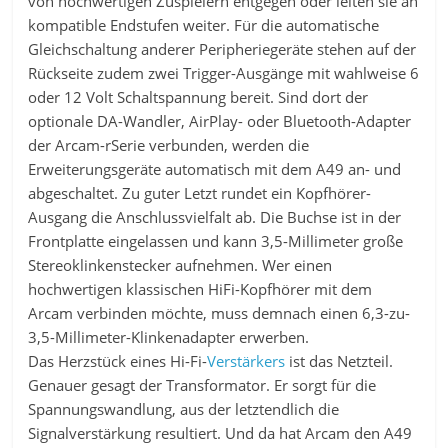
von hochwertigen Zuspielern entgegen oder leiten sie an
kompatible Endstufen weiter. Für die automatische
Gleichschaltung anderer Peripheriegeräte stehen auf der
Rückseite zudem zwei Trigger-Ausgänge mit wahlweise 6
oder 12 Volt Schaltspannung bereit. Sind dort der
optionale DA-Wandler, AirPlay- oder Bluetooth-Adapter
der Arcam-rSerie verbunden, werden die
Erweiterungsgeräte automatisch mit dem A49 an- und
abgeschaltet. Zu guter Letzt rundet ein Kopfhörer-
Ausgang die Anschlussvielfalt ab. Die Buchse ist in der
Frontplatte eingelassen und kann 3,5-Millimeter große
Stereoklinkenstecker aufnehmen. Wer einen
hochwertigen klassischen HiFi-Kopfhörer mit dem
Arcam verbinden möchte, muss demnach einen 6,3-zu-
3,5-Millimeter-Klinkenadapter erwerben.
Das Herzstück eines Hi-Fi-
Verstärkers
ist das Netzteil.
Genauer gesagt der Transformator. Er sorgt für die
Spannungswandlung, aus der letztendlich die
Signalverstärkung resultiert. Und da hat Arcam den A49