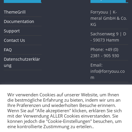
ThemeGrill
Forryouu | K-
meral GmbH & Co.
Documentation
KG
Support
Sachsenweg 9 | D
- 59073 Hamm
Contact Us
Phone: +49 (0)
FAQ
2381 - 905 930
Datenschutzerklär
Email:
ung
info@forryouu.co
m
Website:
www.forryouu.com
Wir verwenden Cookies auf unserer Website, um Ihnen
die bestmögliche Erfahrung zu bieten, indem wir uns an
Ihre Präferenzen und wiederholten Besuche erinnern.
Wenn Sie auf "Alle akzeptieren" klicken, erklären Sie sich
mit der Verwendung ALLER Cookies einverstanden. Sie
können jedoch die "Cookie-Einstellungen" besuchen, um
Waldhaus Möhnesee
eine kontrollierte Zustimmung zu erteilen..
Copyright © 2026
Forryouu
. All rights reserved.