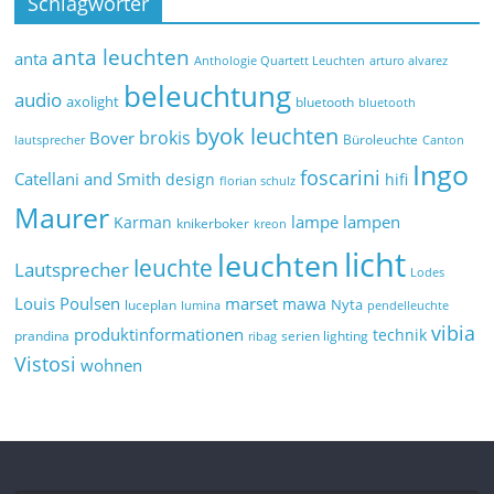
Schlagwörter
anta leuchten
anta
Anthologie Quartett Leuchten
arturo alvarez
beleuchtung
audio
axolight
bluetooth
bluetooth
byok leuchten
brokis
Bover
Büroleuchte
lautsprecher
Canton
Ingo
foscarini
Catellani and Smith
design
hifi
florian schulz
Maurer
lampe
lampen
Karman
knikerboker
kreon
licht
leuchten
leuchte
Lautsprecher
Lodes
marset
Louis Poulsen
mawa
Nyta
luceplan
lumina
pendelleuchte
vibia
produktinformationen
technik
prandina
serien lighting
ribag
Vistosi
wohnen