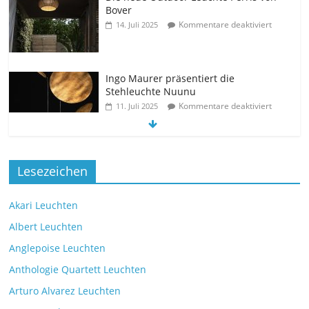
Bover
Kommentare deaktiviert
14. Juli 2025
Ingo Maurer präsentiert die
Stehleuchte Nuunu
Kommentare deaktiviert
11. Juli 2025
Die neue Tischleuchte Spectra des
Lesezeichen
Herstellers Brokis
Kommentare deaktiviert
9. Juli 2025
Akari Leuchten
Albert Leuchten
Leselicht mit der VS Manufaktur
Anglepoise Leuchten
BullEYE LED-Stehleuchte
Anthologie Quartett Leuchten
Kommentare deaktiviert
7. Juli 2025
Arturo Alvarez Leuchten