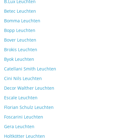
B.Lux Leuchten
Betec Leuchten
Bomma Leuchten
Die Leuchtenkollektion Mona des tschechischen
Bopp Leuchten
Herstellers Brokis
Kommentare deaktiviert
26. Juli 2025
Bover Leuchten
Brokis Leuchten
Byok Leuchten
Catellani Smith Leuchten
Cini Nils Leuchten
Decor Walther Leuchten
Escale Leuchten
Florian Schulz Leuchten
Foscarini Leuchten
Gera Leuchten
Holtkötter Leuchten