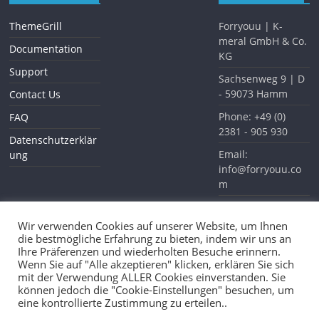
ThemeGrill
Forryouu | K-
meral GmbH & Co.
Documentation
KG
Support
Sachsenweg 9 | D
- 59073 Hamm
Contact Us
Phone: +49 (0)
FAQ
2381 - 905 930
Datenschutzerklär
Email:
ung
info@forryouu.co
m
Website:
www.forryouu.com
Wir verwenden Cookies auf unserer Website, um Ihnen
die bestmögliche Erfahrung zu bieten, indem wir uns an
Ihre Präferenzen und wiederholten Besuche erinnern.
Wenn Sie auf "Alle akzeptieren" klicken, erklären Sie sich
mit der Verwendung ALLER Cookies einverstanden. Sie
können jedoch die "Cookie-Einstellungen" besuchen, um
Waldhaus Möhnesee
eine kontrollierte Zustimmung zu erteilen..
Copyright © 2026
Forryouu
. All rights reserved.