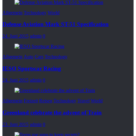
Allgemein
Technology
World
Defense Aviation Mark ST-51 Specification
24. Juni 2015
admin
0
Allgemein
Auto
Cars
Technology
IESO Sportscar Racing
24. Juni 2015
admin
0
Allgemein
Freizeit
Reisen
Technology
Travel
World
Greenland celebrate the advent of Train
23. Juni 2015
admin
0