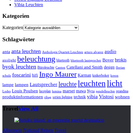
Vibia Leuchten
Kategorien
Kategorien
Schlagwörter
anta leuchten
audio
anta
Anthologie Quartett Leuchten
arturo alvarez
beleuchtung
brokis
Bover
axolight
bluetooth
bluetooth lautsprecher
byok leuchten
Catellani and Smith
design
Büroleuchte
Canton
florian
Ingo Maurer
foscarini
hifi
Karman
knikerboker
schulz
kreon
licht
leuchten
leuchte
Lautsprecher
lampe
lampen
marset
Louis Poulsen
mawa
luceplan
Nyta
prandina
Lodes
lumina
pendelleuchte
vibia
Vistosi
produktinformationen
wohnen
technik
serien lighting
ribag
Travel
View All
Allgemein
National
Reisen
Travel