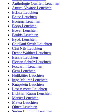
Anthologie Quartett Leuchten
Arturo Alvarez Leuchten
B.Lux Leuchten
Betec Leuchten
Bomma Leuchten
Bopp Leuchten
Bover Leuchten
Brokis Leuchten
Byok Leuchten
Catellani Smith Leuchten
Cini Nils Leuchten
Decor Walther Leuchten
Escale Leuchten
Florian Schulz Leuchten
Foscarini Leuchten
Gera Leuchten
Holtkötter Leuchten
Ingo Maurer Leuchten
Knapstein Leuchten
Less n more Leuchten
Licht im Raum Leuchten
Marset Leuchten
Mawa Leuchten
Oluce Leuchten
Serien Lighting Leuchten