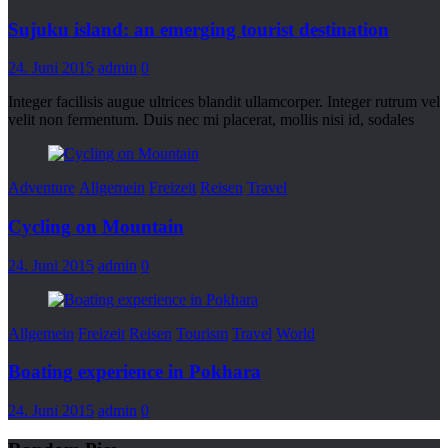
Sujuku island: an emerging tourist destination
24. Juni 2015
admin
0
Integer facilisis augue ultrices blandit ullamcorper. Integer rutrum vel
velit non fermentum. Duis nec mi placerat, mollis nisi id, sodales
Adventure
Allgemein
Freizeit
Reisen
Travel
Cycling on Mountain
24. Juni 2015
admin
0
Allgemein
Freizeit
Reisen
Tourism
Travel
World
Boating experience in Pokhara
24. Juni 2015
admin
0