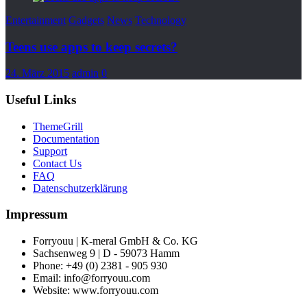
Entertainment
Gadgets
News
Technology
Teens use apps to keep secrets?
24. März 2015
admin
0
Useful Links
ThemeGrill
Documentation
Support
Contact Us
FAQ
Datenschutzerklärung
Impressum
Forryouu | K-meral GmbH & Co. KG
Sachsenweg 9 | D - 59073 Hamm
Phone: +49 (0) 2381 - 905 930
Email: info@forryouu.com
Website: www.forryouu.com