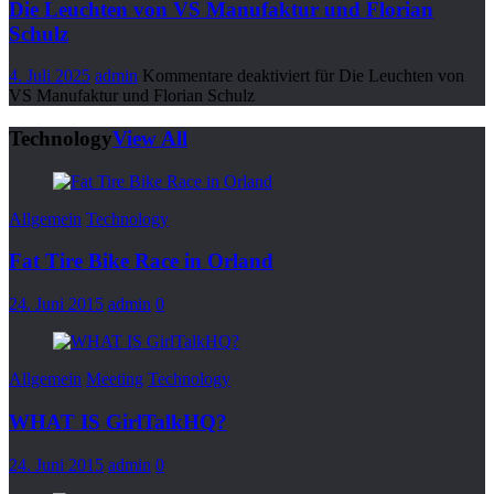
Die Leuchten von VS Manufaktur und Florian
Schulz
4. Juli 2025
admin
Kommentare deaktiviert
für Die Leuchten von
VS Manufaktur und Florian Schulz
Technology
View All
Allgemein
Technology
Fat Tire Bike Race in Orland
24. Juni 2015
admin
0
Allgemein
Meeting
Technology
WHAT IS GirlTalkHQ?
24. Juni 2015
admin
0