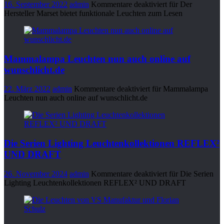
16. September 2022
admin
Kommentare deaktiviert
für Der
Hersteller Marset bietet funktionale Leuchten zum Lesen
Mammalampa Leuchten nun auch online auf
wunschlicht.de
22. März 2022
admin
Kommentare deaktiviert
für Mammalampa
Leuchten nun auch online auf wunschlicht.de
Die Serien Lighting Leuchtenkollektionen REFLEX²
UND DRAFT
26. November 2024
admin
Kommentare deaktiviert
für Die Serien
Lighting Leuchtenkollektionen REFLEX² UND DRAFT