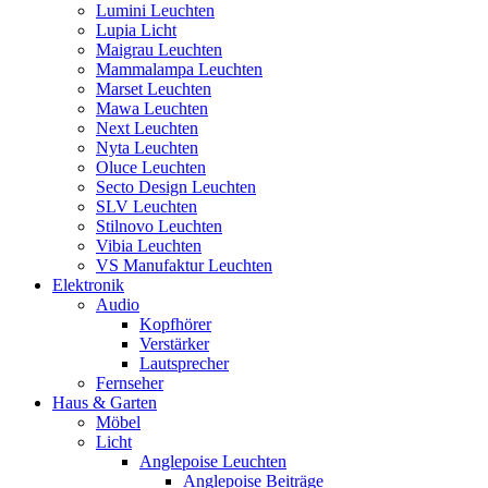
Lumini Leuchten
Lupia Licht
Maigrau Leuchten
Mammalampa Leuchten
Marset Leuchten
Mawa Leuchten
Next Leuchten
Nyta Leuchten
Oluce Leuchten
Secto Design Leuchten
SLV Leuchten
Stilnovo Leuchten
Vibia Leuchten
VS Manufaktur Leuchten
Elektronik
Audio
Kopfhörer
Verstärker
Lautsprecher
Fernseher
Haus & Garten
Möbel
Licht
Anglepoise Leuchten
Anglepoise Beiträge