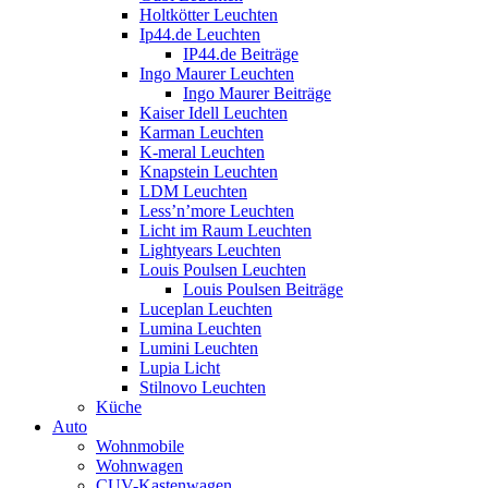
Holtkötter Leuchten
Ip44.de Leuchten
IP44.de Beiträge
Ingo Maurer Leuchten
Ingo Maurer Beiträge
Kaiser Idell Leuchten
Karman Leuchten
K-meral Leuchten
Knapstein Leuchten
LDM Leuchten
Less’n’more Leuchten
Licht im Raum Leuchten
Lightyears Leuchten
Louis Poulsen Leuchten
Louis Poulsen Beiträge
Luceplan Leuchten
Lumina Leuchten
Lumini Leuchten
Lupia Licht
Stilnovo Leuchten
Küche
Auto
Wohnmobile
Wohnwagen
CUV-Kastenwagen