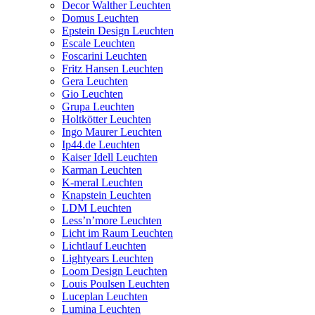
Decor Walther Leuchten
Domus Leuchten
Epstein Design Leuchten
Escale Leuchten
Foscarini Leuchten
Fritz Hansen Leuchten
Gera Leuchten
Gio Leuchten
Grupa Leuchten
Holtkötter Leuchten
Ingo Maurer Leuchten
Ip44.de Leuchten
Kaiser Idell Leuchten
Karman Leuchten
K-meral Leuchten
Knapstein Leuchten
LDM Leuchten
Less’n’more Leuchten
Licht im Raum Leuchten
Lichtlauf Leuchten
Lightyears Leuchten
Loom Design Leuchten
Louis Poulsen Leuchten
Luceplan Leuchten
Lumina Leuchten