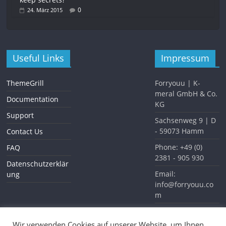
0
24. März 2015
Useful Links
Impressum
ThemeGrill
Forryouu | K-
meral GmbH & Co.
Documentation
KG
Support
Sachsenweg 9 | D
- 59073 Hamm
Contact Us
Phone: +49 (0)
FAQ
2381 - 905 930
Datenschutzerklär
Email:
ung
info@forryouu.co
m
Website:
www.forryouu.com
Wir verwenden Cookies auf unserer Website, um Ihnen