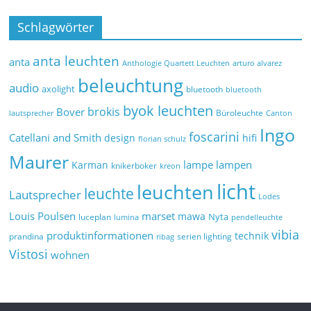
Schlagwörter
anta leuchten
anta
Anthologie Quartett Leuchten
arturo alvarez
beleuchtung
audio
axolight
bluetooth
bluetooth
byok leuchten
brokis
Bover
Büroleuchte
lautsprecher
Canton
Ingo
foscarini
Catellani and Smith
design
hifi
florian schulz
Maurer
lampe
lampen
Karman
knikerboker
kreon
licht
leuchten
leuchte
Lautsprecher
Lodes
marset
Louis Poulsen
mawa
Nyta
luceplan
lumina
pendelleuchte
vibia
produktinformationen
technik
prandina
serien lighting
ribag
Vistosi
wohnen