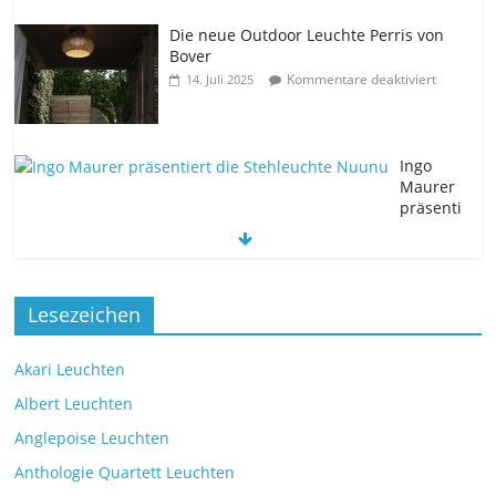
Die neue Outdoor Leuchte Perris von
Bover
Kommentare deaktiviert
14. Juli 2025
Ingo
Maurer
präsenti
ert die Stehleuchte Nuunu
Kommentare deaktiviert
11. Juli 2025
Die neue Tischleuchte Spectra des
Lesezeichen
Herstellers Brokis
Kommentare deaktiviert
9. Juli 2025
Akari Leuchten
Albert Leuchten
Leselicht mit der VS Manufaktur
Anglepoise Leuchten
BullEYE LED-Stehleuchte
Anthologie Quartett Leuchten
Kommentare deaktiviert
7. Juli 2025