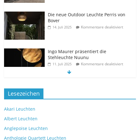
Die neue Outdoor Leuchte Perris von
Bover
Kommentare deaktiviert
14. Juli 2025
Ingo Maurer präsentiert die
Stehleuchte Nuunu
Kommentare deaktiviert
11. Juli 2025
Die neue Tischleuchte Spectra des
Lesezeichen
Herstellers Brokis
Kommentare deaktiviert
9. Juli 2025
Akari Leuchten
Albert Leuchten
Leselicht mit der VS Manufaktur
Anglepoise Leuchten
BullEYE LED-Stehleuchte
Anthologie Quartett Leuchten
Kommentare deaktiviert
7. Juli 2025