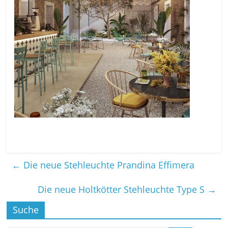
←
Die neue Stehleuchte Prandina Effimera
Die neue Holtkötter Stehleuchte Type S
→
Suche