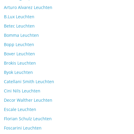
Arturo Alvarez Leuchten
B.Lux Leuchten
Betec Leuchten
Bomma Leuchten
Die Leuchtenkollektion Mona des tschechischen
Bopp Leuchten
Herstellers Brokis
Kommentare deaktiviert
26. Juli 2025
Bover Leuchten
Brokis Leuchten
Byok Leuchten
Catellani Smith Leuchten
Cini Nils Leuchten
Decor Walther Leuchten
Escale Leuchten
Florian Schulz Leuchten
Foscarini Leuchten