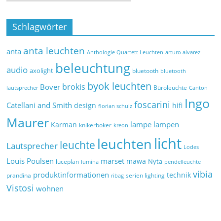
Schlagwörter
anta leuchten
anta
Anthologie Quartett Leuchten
arturo alvarez
beleuchtung
audio
axolight
bluetooth
bluetooth
byok leuchten
brokis
Bover
Büroleuchte
lautsprecher
Canton
Ingo
foscarini
Catellani and Smith
design
hifi
florian schulz
Maurer
lampe
lampen
Karman
knikerboker
kreon
licht
leuchten
leuchte
Lautsprecher
Lodes
marset
Louis Poulsen
mawa
Nyta
luceplan
lumina
pendelleuchte
vibia
produktinformationen
technik
prandina
serien lighting
ribag
Vistosi
wohnen