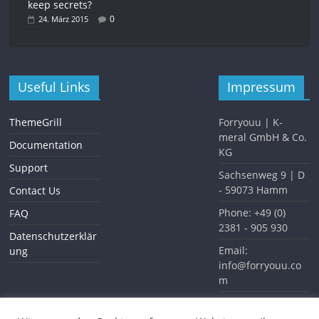
keep secrets?
0
24. März 2015
Useful Links
Impressum
ThemeGrill
Forryouu | K-
meral GmbH & Co.
Documentation
KG
Support
Sachsenweg 9 | D
- 59073 Hamm
Contact Us
Phone: +49 (0)
FAQ
2381 - 905 930
Datenschutzerklär
Email:
ung
info@forryouu.co
m
Website:
www.forryouu.com