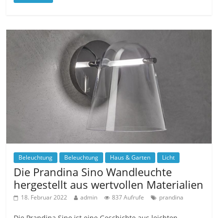
Beleuchtung
Beleuchtung
Haus & Garten
Licht
Die Prandina Sino Wandleuchte
hergestellt aus wertvollen Materialien
18. Februar 2022
admin
837 Aufrufe
prandina
Die Prandina Sino ist eine Geschichte aus leichten