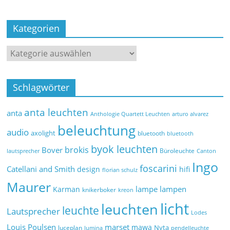
Kategorien
Schlagwörter
anta leuchten
anta
Anthologie Quartett Leuchten
arturo alvarez
beleuchtung
audio
axolight
bluetooth
bluetooth
byok leuchten
brokis
Bover
Büroleuchte
lautsprecher
Canton
Ingo
foscarini
Catellani and Smith
design
hifi
florian schulz
Maurer
lampe
lampen
Karman
knikerboker
kreon
licht
leuchten
leuchte
Lautsprecher
Lodes
marset
Louis Poulsen
mawa
Nyta
luceplan
lumina
pendelleuchte