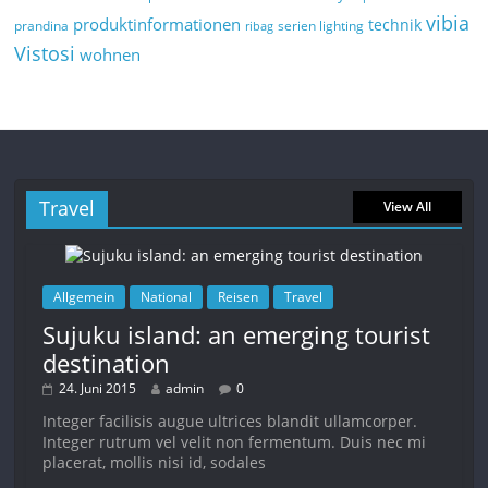
vibia
produktinformationen
technik
prandina
serien lighting
ribag
Vistosi
wohnen
Travel
View All
Allgemein
National
Reisen
Travel
Sujuku island: an emerging tourist
destination
24. Juni 2015
admin
0
Integer facilisis augue ultrices blandit ullamcorper.
Integer rutrum vel velit non fermentum. Duis nec mi
placerat, mollis nisi id, sodales