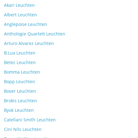
Akari Leuchten
Albert Leuchten
Leselicht mit der VS Manufaktur
Anglepoise Leuchten
BullEYE LED-Stehleuchte
Kommentare deaktiviert
Anthologie Quartett Leuchten
7. Juli 2025
Arturo Alvarez Leuchten
B.Lux Leuchten
Betec Leuchten
Bomma Leuchten
Die Leuchtenkollektion Mona des tschechischen
Bopp Leuchten
Herstellers Brokis
Kommentare deaktiviert
26. Juli 2025
Bover Leuchten
Brokis Leuchten
Byok Leuchten
Catellani Smith Leuchten
Cini Nils Leuchten