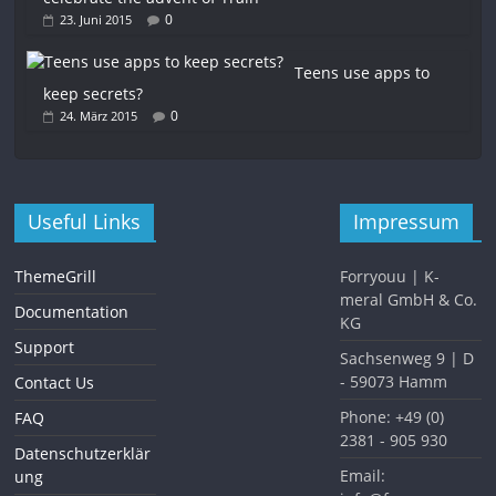
0
23. Juni 2015
Teens use apps to
keep secrets?
0
24. März 2015
Useful Links
Impressum
ThemeGrill
Forryouu | K-
meral GmbH & Co.
Documentation
KG
Support
Sachsenweg 9 | D
- 59073 Hamm
Contact Us
Phone: +49 (0)
FAQ
2381 - 905 930
Datenschutzerklär
Email:
ung