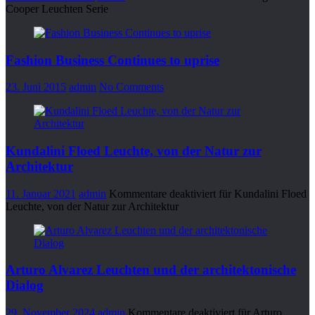
Cooper Leuchten Serie
Fashion Business Continues to uprise
23. Juni 2015
admin
No Comments
Kundalini Floed Leuchte, von der Natur zur
Architektur
11. Januar 2021
admin
Kommentare deaktiviert
für Kundalini Floed
Leuchte, von der Natur zur Architektur
Arturo Alvarez Leuchten und der architektonische
Dialog
29. November 2024
admin
Kommentare deaktiviert
für Arturo