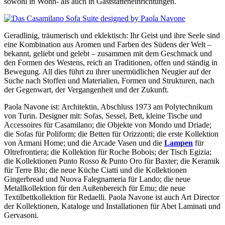
sowohl in Wohn- als auch in Gaststätteneinrichtungen.
Geradlinig, träumerisch und eklektisch: Ihr Geist und ihre Seele sind
eine Kombination aus Aromen und Farben des Südens der Welt –
bekannt, geliebt und gelebt – zusammen mit dem Geschmack und
den Formen des Westens, reich an Traditionen, offen und ständig in
Bewegung. All dies führt zu ihrer unermüdlichen Neugier auf der
Suche nach Stoffen und Materialien, Formen und Strukturen, nach
der Gegenwart, der Vergangenheit und der Zukunft.
Paola Navone ist: Architektin, Abschluss 1973 am Polytechnikum
von Turin. Designer mit: Sofas, Sessel, Bett, kleine Tische und
Accessoires für Casamilano; die Objekte von Mondo und Driade;
die Sofas für Poliform; die Betten für Orizzonti; die erste Kollektion
von Armani Home; und die Arcade Vasen und die
Lampen
für
Oltrefrontiera; die Kollektion für Roche Bobois; der Tisch Egizia;
die Kollektionen Punto Rosso & Punto Oro für Baxter; die Keramik
für Terre Blu; die neue Küche Ciatti und die Kollektionen
Gingerbread und Nuova Falegnameria für Lando; die neue
Metallkollektion für den Außenbereich für Emu; die neue
Textilbettkollektion für Redaelli. Paola Navone ist auch Art Director
der Kollektionen, Kataloge und Installationen für Abet Laminati und
Gervasoni.