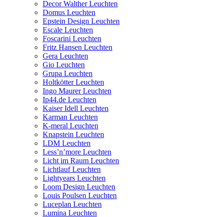
Decor Walther Leuchten
Domus Leuchten
Epstein Design Leuchten
Escale Leuchten
Foscarini Leuchten
Fritz Hansen Leuchten
Gera Leuchten
Gio Leuchten
Grupa Leuchten
Holtkötter Leuchten
Ingo Maurer Leuchten
Ip44.de Leuchten
Kaiser Idell Leuchten
Karman Leuchten
K-meral Leuchten
Knapstein Leuchten
LDM Leuchten
Less’n’more Leuchten
Licht im Raum Leuchten
Lichtlauf Leuchten
Lightyears Leuchten
Loom Design Leuchten
Louis Poulsen Leuchten
Luceplan Leuchten
Lumina Leuchten