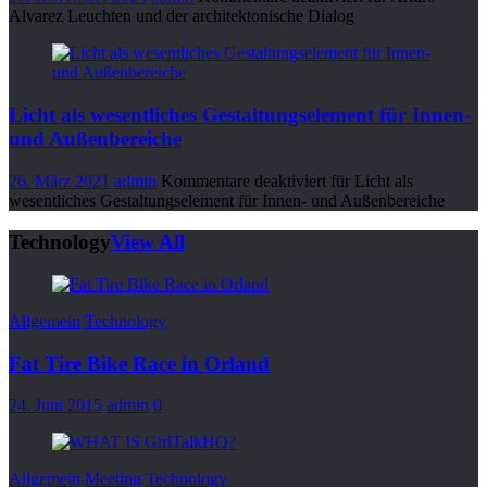
Alvarez Leuchten und der architektonische Dialog
Licht als wesentliches Gestaltungselement für Innen-
und Außenbereiche
26. März 2021
admin
Kommentare deaktiviert
für Licht als
wesentliches Gestaltungselement für Innen- und Außenbereiche
Technology
View All
Allgemein
Technology
Fat Tire Bike Race in Orland
24. Juni 2015
admin
0
Allgemein
Meeting
Technology