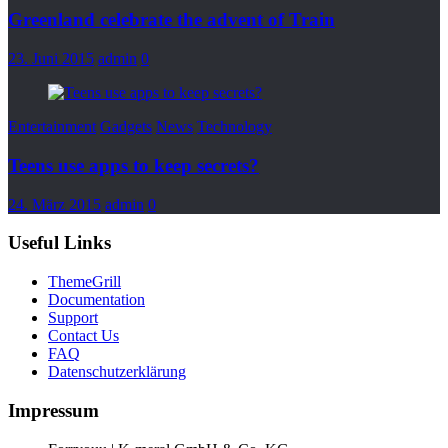
Greenland celebrate the advent of Train
23. Juni 2015
admin
0
Entertainment
Gadgets
News
Technology
Teens use apps to keep secrets?
24. März 2015
admin
0
Useful Links
ThemeGrill
Documentation
Support
Contact Us
FAQ
Datenschutzerklärung
Impressum