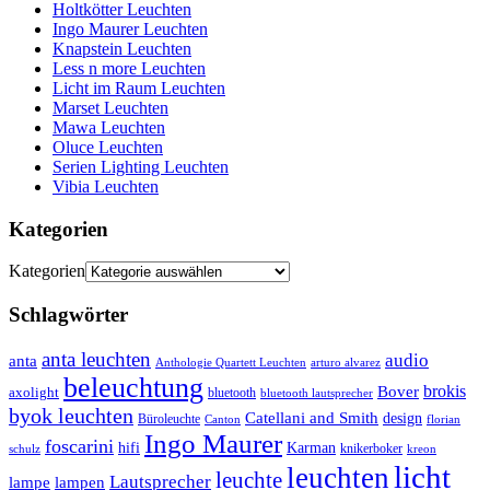
Holtkötter Leuchten
Ingo Maurer Leuchten
Knapstein Leuchten
Less n more Leuchten
Licht im Raum Leuchten
Marset Leuchten
Mawa Leuchten
Oluce Leuchten
Serien Lighting Leuchten
Vibia Leuchten
Kategorien
Kategorien
Schlagwörter
anta leuchten
audio
anta
Anthologie Quartett Leuchten
arturo alvarez
beleuchtung
brokis
Bover
axolight
bluetooth
bluetooth lautsprecher
byok leuchten
Catellani and Smith
design
Büroleuchte
Canton
florian
Ingo Maurer
foscarini
hifi
Karman
knikerboker
schulz
kreon
licht
leuchten
leuchte
Lautsprecher
lampe
lampen