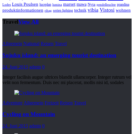
marset
Louis Poulsen
mawa
luceplan
Nyta
prandina
Lodes
lumina
pendelleuchte
vibia
Vistosi
produktinformationen
wohnen
technik
serien lighting
ribag
Travel
View All
Allgemein
National
Reisen
Travel
Sujuku island: an emerging tourist destination
24. Juni 2015
admin
0
Integer facilisis augue ultrices blandit ullamcorper. Integer rutrum vel
velit non fermentum. Duis nec mi placerat, mollis nisi id, sodales
Adventure
Allgemein
Freizeit
Reisen
Travel
Cycling on Mountain
24. Juni 2015
admin
0