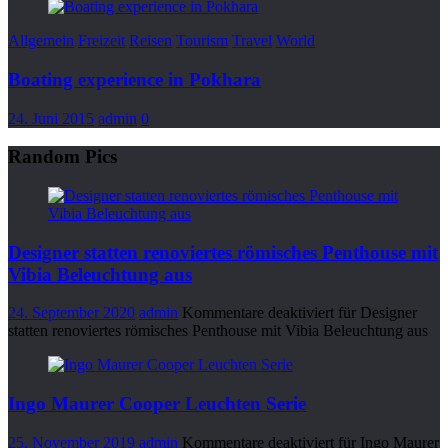
Allgemein
Freizeit
Reisen
Tourism
Travel
World
Boating experience in Pokhara
24. Juni 2015
admin
0
Random Pics
Designer statten renoviertes römisches Penthouse mit
Vibia Beleuchtung aus
24. September 2020
admin
Kommentare deaktiviert
für Designer
statten renoviertes römisches Penthouse mit Vibia Beleuchtung aus
Ingo Maurer Cooper Leuchten Serie
25. November 2019
admin
Kommentare deaktiviert
für Ingo Maurer