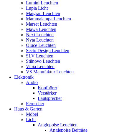
Lumini Leuchten
Lupia Licht
Maigrau Leuchten
Mammalampa Leuchten
Marset Leuchten
Mawa Leuchten
Next Leuchten
Nyta Leuchten
Oluce Leuchten
Secto Design Leuchten
SLV Leuchten
Stilnovo Leuchten
Vibia Leuchten
VS Manufaktur Leuchten
Elektronik
Audio
Kopfhörer
Verstärker
Lautsprecher
Fernseher
Haus & Garten
Möbel
Licht
Anglepoise Leuchten
Anglepoise Beiträge