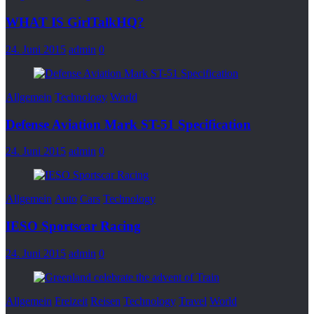
WHAT IS GirlTalkHQ?
24. Juni 2015
admin
0
Allgemein
Technology
World
Defense Aviation Mark ST-51 Specification
24. Juni 2015
admin
0
Allgemein
Auto
Cars
Technology
IESO Sportscar Racing
24. Juni 2015
admin
0
Allgemein
Freizeit
Reisen
Technology
Travel
World