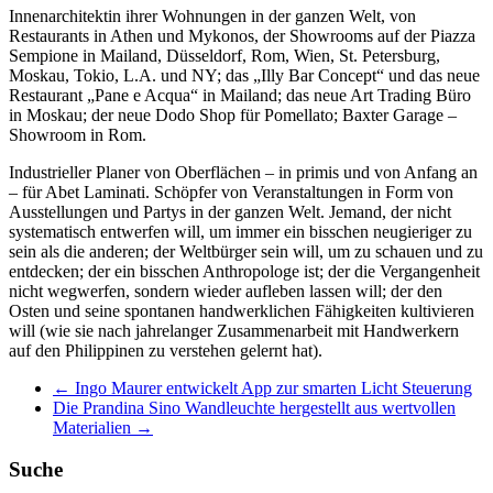
Innenarchitektin ihrer Wohnungen in der ganzen Welt, von
Restaurants in Athen und Mykonos, der Showrooms auf der Piazza
Sempione in Mailand, Düsseldorf, Rom, Wien, St. Petersburg,
Moskau, Tokio, L.A. und NY; das „Illy Bar Concept“ und das neue
Restaurant „Pane e Acqua“ in Mailand; das neue Art Trading Büro
in Moskau; der neue Dodo Shop für Pomellato; Baxter Garage –
Showroom in Rom.
Industrieller Planer von Oberflächen – in primis und von Anfang an
– für Abet Laminati. Schöpfer von Veranstaltungen in Form von
Ausstellungen und Partys in der ganzen Welt. Jemand, der nicht
systematisch entwerfen will, um immer ein bisschen neugieriger zu
sein als die anderen; der Weltbürger sein will, um zu schauen und zu
entdecken; der ein bisschen Anthropologe ist; der die Vergangenheit
nicht wegwerfen, sondern wieder aufleben lassen will; der den
Osten und seine spontanen handwerklichen Fähigkeiten kultivieren
will (wie sie nach jahrelanger Zusammenarbeit mit Handwerkern
auf den Philippinen zu verstehen gelernt hat).
←
Ingo Maurer entwickelt App zur smarten Licht Steuerung
Die Prandina Sino Wandleuchte hergestellt aus wertvollen
Materialien
→
Suche