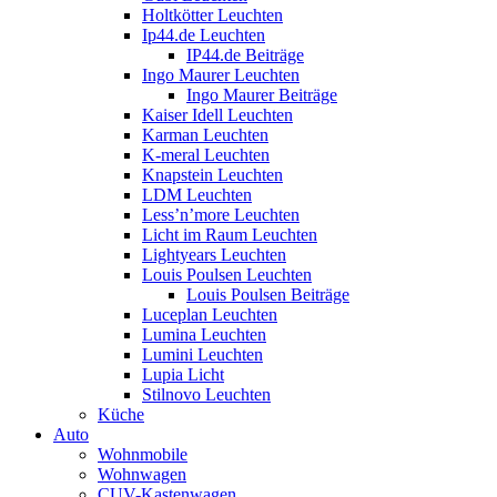
Holtkötter Leuchten
Ip44.de Leuchten
IP44.de Beiträge
Ingo Maurer Leuchten
Ingo Maurer Beiträge
Kaiser Idell Leuchten
Karman Leuchten
K-meral Leuchten
Knapstein Leuchten
LDM Leuchten
Less’n’more Leuchten
Licht im Raum Leuchten
Lightyears Leuchten
Louis Poulsen Leuchten
Louis Poulsen Beiträge
Luceplan Leuchten
Lumina Leuchten
Lumini Leuchten
Lupia Licht
Stilnovo Leuchten
Küche
Auto
Wohnmobile
Wohnwagen
CUV-Kastenwagen