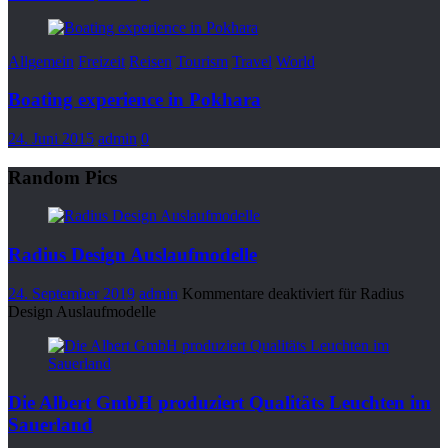
Allgemein
Freizeit
Reisen
Tourism
Travel
World
Boating experience in Pokhara
24. Juni 2015
admin
0
Random Pics
Radius Design Auslaufmodelle
24. September 2019
admin
Kommentare deaktiviert
für Radius
Design Auslaufmodelle
Die Albert GmbH produziert Qualitäts Leuchten im
Sauerland