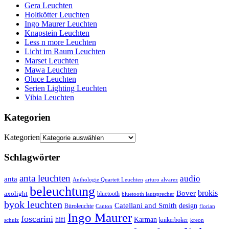
Gera Leuchten
Holtkötter Leuchten
Ingo Maurer Leuchten
Knapstein Leuchten
Less n more Leuchten
Licht im Raum Leuchten
Marset Leuchten
Mawa Leuchten
Oluce Leuchten
Serien Lighting Leuchten
Vibia Leuchten
Kategorien
Kategorien
Schlagwörter
anta leuchten
audio
anta
Anthologie Quartett Leuchten
arturo alvarez
beleuchtung
brokis
Bover
axolight
bluetooth
bluetooth lautsprecher
byok leuchten
Catellani and Smith
design
Büroleuchte
Canton
florian
Ingo Maurer
foscarini
hifi
Karman
knikerboker
schulz
kreon