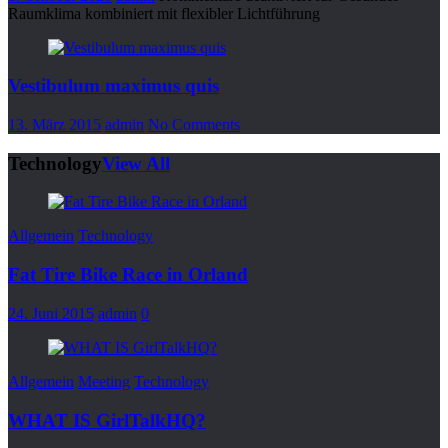
Raumklima kombiniert mit flexibler Lichtführung
Vestibulum maximus quis
13. März 2015
admin
No Comments
Technology
View All
Allgemein
Technology
Fat Tire Bike Race in Orland
24. Juni 2015
admin
0
Allgemein
Meeting
Technology
WHAT IS GirlTalkHQ?