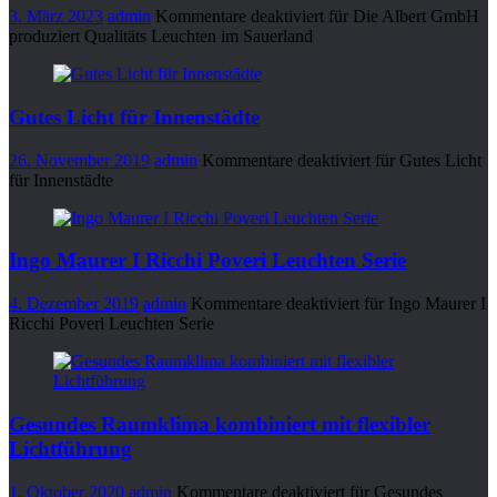
3. März 2023
admin
Kommentare deaktiviert
für Die Albert GmbH
produziert Qualitäts Leuchten im Sauerland
Gutes Licht für Innenstädte
26. November 2019
admin
Kommentare deaktiviert
für Gutes Licht
für Innenstädte
Ingo Maurer I Ricchi Poveri Leuchten Serie
4. Dezember 2019
admin
Kommentare deaktiviert
für Ingo Maurer I
Ricchi Poveri Leuchten Serie
Gesundes Raumklima kombiniert mit flexibler
Lichtführung
1. Oktober 2020
admin
Kommentare deaktiviert
für Gesundes