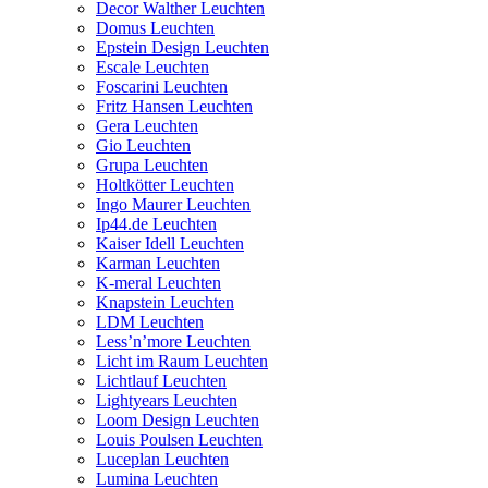
Decor Walther Leuchten
Domus Leuchten
Epstein Design Leuchten
Escale Leuchten
Foscarini Leuchten
Fritz Hansen Leuchten
Gera Leuchten
Gio Leuchten
Grupa Leuchten
Holtkötter Leuchten
Ingo Maurer Leuchten
Ip44.de Leuchten
Kaiser Idell Leuchten
Karman Leuchten
K-meral Leuchten
Knapstein Leuchten
LDM Leuchten
Less’n’more Leuchten
Licht im Raum Leuchten
Lichtlauf Leuchten
Lightyears Leuchten
Loom Design Leuchten
Louis Poulsen Leuchten
Luceplan Leuchten
Lumina Leuchten