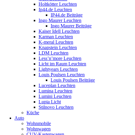
Holtkötter Leuchten
Ip44.de Leuchten
IP44.de Beiträge
Ingo Maurer Leuchten
Ingo Maurer Beiträge
Kaiser Idell Leuchten
Karman Leuchten
K-meral Leuchten
Knapstein Leuchten
LDM Leuchten
Less’n’more Leuchten
Licht im Raum Leuchten
Lightyears Leuchten
Louis Poulsen Leuchten
Louis Poulsen Beiträge
Luceplan Leuchten
Lumina Leuchten
Lumini Leuchten
Lupia Licht
Stilnovo Leuchten
Küche
Auto
Wohnmobile
Wohnwagen
CUV-Kastenwagen