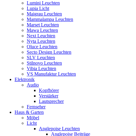
Lumini Leuchten
Lupia Licht
Maigrau Leuchten
Mammalampa Leuchten
Marset Leuchten
Mawa Leuchten
Next Leuchten
Nyta Leuchten
Oluce Leuchten
Secto Design Leuchten
SLV Leuchten
Stilnovo Leuchten
Vibia Leuchten
VS Manufaktur Leuchten
Elektronik
Audio
Kopfhörer
Verstärker
Lautsprecher
Fernseher
Haus & Garten
Möbel
Licht
Anglepoise Leuchten
Anglepoise Beiträge