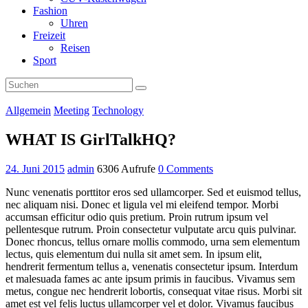
Fashion
Uhren
Freizeit
Reisen
Sport
Allgemein
Meeting
Technology
WHAT IS GirlTalkHQ?
24. Juni 2015
admin
6306 Aufrufe
0 Comments
Nunc venenatis porttitor eros sed ullamcorper. Sed et euismod tellus,
nec aliquam nisi. Donec et ligula vel mi eleifend tempor. Morbi
accumsan efficitur odio quis pretium. Proin rutrum ipsum vel
pellentesque rutrum. Proin consectetur vulputate arcu quis pulvinar.
Donec rhoncus, tellus ornare mollis commodo, urna sem elementum
lectus, quis elementum dui nulla sit amet sem. In ipsum elit,
hendrerit fermentum tellus a, venenatis consectetur ipsum. Interdum
et malesuada fames ac ante ipsum primis in faucibus. Vivamus sem
metus, congue nec hendrerit lobortis, consequat vitae risus. Morbi sit
amet est vel felis luctus ullamcorper vel et dolor. Vivamus faucibus