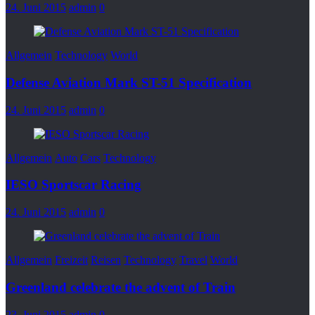
24. Juni 2015
admin
0
Allgemein
Technology
World
Defense Aviation Mark ST-51 Specification
24. Juni 2015
admin
0
Allgemein
Auto
Cars
Technology
IESO Sportscar Racing
24. Juni 2015
admin
0
Allgemein
Freizeit
Reisen
Technology
Travel
World
Greenland celebrate the advent of Train
23. Juni 2015
admin
0