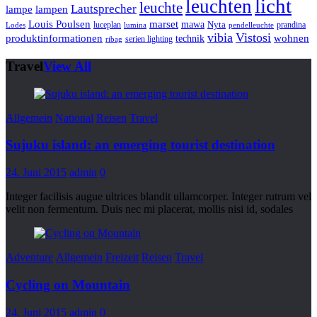
licht
leuchten
leuchte
Lautsprecher
lampe
lampen
marset
Louis Poulsen
mawa
luceplan
Nyta
prandina
Lodes
lumina
pendelleuchte
vibia
Vistosi
produktinformationen
wohnen
technik
serien lighting
ribag
Travel
View All
Allgemein
National
Reisen
Travel
Sujuku island: an emerging tourist destination
24. Juni 2015
admin
0
Integer facilisis augue ultrices blandit ullamcorper. Integer rutrum vel
velit non fermentum. Duis nec mi placerat, mollis nisi id, sodales
Adventure
Allgemein
Freizeit
Reisen
Travel
Cycling on Mountain
24. Juni 2015
admin
0