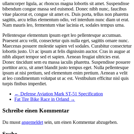
ullamcorper ligula, ac rhoncus magna lobortis sit amet. Suspendisse
bibendum congue massa sed euismod. Donec nibh nunc, faucibus
vitae placerat et, congue sit amet ex. Duis porta, tellus non pharetra
sagittis, arcu tellus elementum odio, vel interdum nunc diam ut erat.
Nam mauris leo, fermentum vitae lacinia et, sodales tempus urna.
Pellentesque elementum ipsum eget leo pellentesque accumsan.
Praesent arcu velit, consectetur quis nulla eget, sagittis ornare nunc.
Maecenas posuere molestie sapien vel sodales. Curabitur consectetur
lobortis justo. Ut ac ipsum at felis dignissim auctor. Cras in augue at
nibh aliquet tempor sed et sapien. Aenean feugiat ultricies erat.
Donec tincidunt sem eu massa iaculis pharetra. Suspendisse posuere
porttitor arcu, sit amet blandit justo tempus eget. Nulla pellentesque
ipsum at nisi pretium, sed elementum enim pretium. Aenean a velit
at leo condimentum volutpat ut ac est. Vestibulum efficitur nisl quis
turpis finibus imperdiet.
←
Defense Aviation Mark ST-51 Specification
Fat Tire Bike Race in Orland
→
Schreibe einen Kommentar
Du musst
angemeldet
sein, um einen Kommentar abzugeben.
Suche