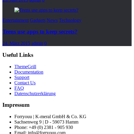
Entertainment
Gadgets
News
Technology
Teens use apps to keep secrets?
24. März 2015
admin
0
Useful Links
ThemeGrill
Documentation
Support
Contact Us
FAQ
Datenschutzerklärung
Impressum
Forryouu | K-meral GmbH & Co. KG
Sachsenweg 9 | D - 59073 Hamm
Phone: +49 (0) 2381 - 905 930
Email: info@forryouu.com