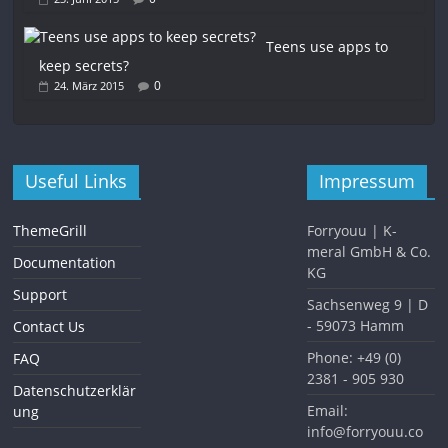
Teens use apps to
keep secrets?
0
24. März 2015
Useful Links
Impressum
ThemeGrill
Forryouu | K-
meral GmbH & Co.
Documentation
KG
Support
Sachsenweg 9 | D
- 59073 Hamm
Contact Us
Phone: +49 (0)
FAQ
2381 - 905 930
Datenschutzerklär
Email:
ung
info@forryouu.co