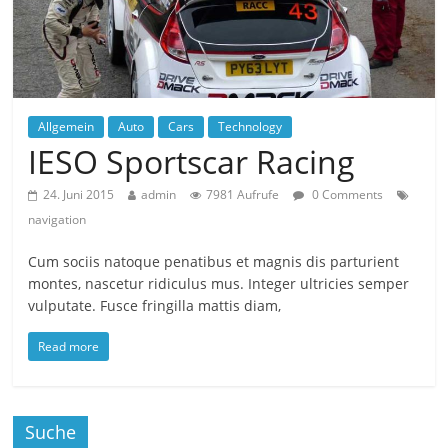
Allgemein
Auto
Cars
Technology
IESO Sportscar Racing
24. Juni 2015
admin
7981 Aufrufe
0 Comments
navigation
Cum sociis natoque penatibus et magnis dis parturient
montes, nascetur ridiculus mus. Integer ultricies semper
vulputate. Fusce fringilla mattis diam,
Read more
Suche