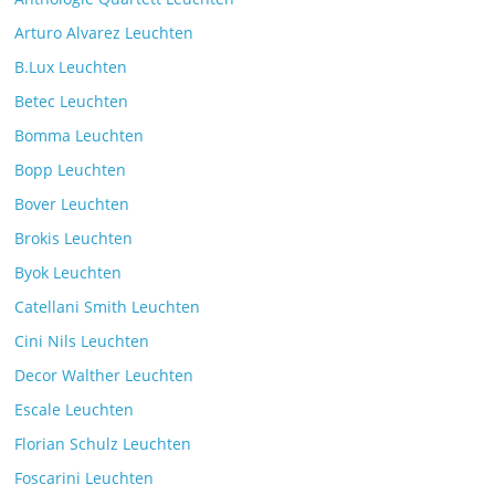
Kommentare deaktiviert
7. Juli 2025
Arturo Alvarez Leuchten
B.Lux Leuchten
Betec Leuchten
Bomma Leuchten
Die Leuchtenkollektion Mona des tschechischen
Bopp Leuchten
Herstellers Brokis
Kommentare deaktiviert
26. Juli 2025
Bover Leuchten
Brokis Leuchten
Byok Leuchten
Catellani Smith Leuchten
Cini Nils Leuchten
Decor Walther Leuchten
Escale Leuchten
Florian Schulz Leuchten
Foscarini Leuchten