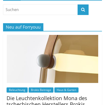
Neu auf Forryouu
Beleuchtung
Brokis Beiträge
Haus & Garten
Die Leuchtenkollektion Mona des
tschechischen Herstellers Brokis