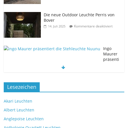
Die neue Outdoor Leuchte Perris von
Bover
Kommentare deaktiviert
14. Juli 2025
Ingo
Maurer
präsenti
ert die Stehleuchte Nuunu
Kommentare deaktiviert
11. Juli 2025
Die neue Tischleuchte Spectra des
Lesezeichen
Herstellers Brokis
Kommentare deaktiviert
9. Juli 2025
Akari Leuchten
Albert Leuchten
Leselicht mit der VS Manufaktur
Anglepoise Leuchten
BullEYE LED-Stehleuchte
Anthologie Quartett Leuchten