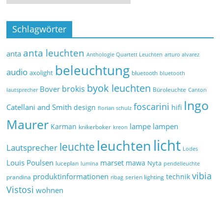
Schlagwörter
anta leuchten
anta
Anthologie Quartett Leuchten
arturo alvarez
beleuchtung
audio
axolight
bluetooth
bluetooth
byok leuchten
brokis
Bover
Büroleuchte
lautsprecher
Canton
Ingo
foscarini
Catellani and Smith
design
hifi
florian schulz
Maurer
lampe
lampen
Karman
knikerboker
kreon
licht
leuchten
leuchte
Lautsprecher
Lodes
marset
Louis Poulsen
mawa
Nyta
luceplan
lumina
pendelleuchte
vibia
produktinformationen
technik
prandina
serien lighting
ribag
Vistosi
wohnen