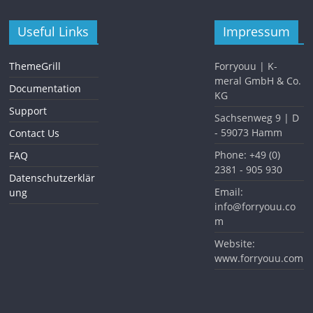
Useful Links
Impressum
ThemeGrill
Forryouu | K-
meral GmbH & Co.
Documentation
KG
Support
Sachsenweg 9 | D
- 59073 Hamm
Contact Us
Phone: +49 (0)
FAQ
2381 - 905 930
Datenschutzerklär
Email:
ung
info@forryouu.co
m
Website:
www.forryouu.com