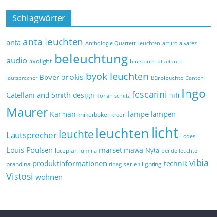
Schlagwörter
anta leuchten
anta
Anthologie Quartett Leuchten
arturo alvarez
beleuchtung
audio
axolight
bluetooth
bluetooth
byok leuchten
brokis
Bover
Büroleuchte
lautsprecher
Canton
Ingo
foscarini
Catellani and Smith
design
hifi
florian schulz
Maurer
lampe
lampen
Karman
knikerboker
kreon
licht
leuchten
leuchte
Lautsprecher
Lodes
marset
Louis Poulsen
mawa
Nyta
luceplan
lumina
pendelleuchte
vibia
produktinformationen
technik
prandina
serien lighting
ribag
Vistosi
wohnen