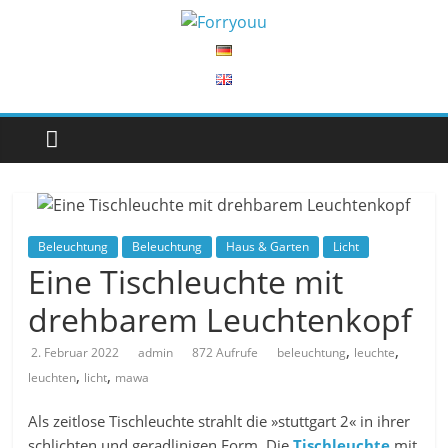
Beleuchtung
Beleuchtung
Haus & Garten
Licht
Eine Tischleuchte mit
drehbarem Leuchtenkopf
,
,
2. Februar 2022
admin
872 Aufrufe
beleuchtung
leuchte
,
,
leuchten
licht
mawa
Als zeitlose Tischleuchte strahlt die »stuttgart 2« in ihrer
schlichten und geradlinigen Form. Die
Tischleuchte
mit