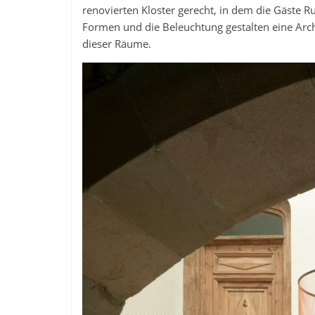
renovierten Kloster gerecht, in dem die Gäste 
Formen und die Beleuchtung gestalten eine Arch
dieser Räume.