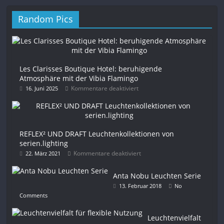
Random Pics
Les Clarisses Boutique Hotel: beruhigende
Atmosphäre mit der Vibia Flamingo
Kommentare deaktiviert
16. Juni 2025
REFLEX² UND DRAFT Leuchtenkollektionen von
serien.lighting
Kommentare deaktiviert
22. März 2021
Anta Nobu Leuchten Serie
13. Februar 2018
No
Comments
Leuchtenvielfalt