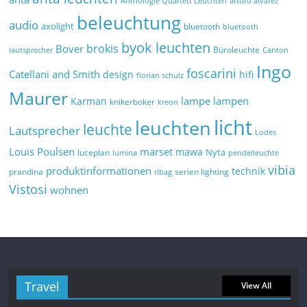
Anthologie Quartett Leuchten
arturo alvarez
beleuchtung
audio
axolight
bluetooth
bluetooth
byok leuchten
brokis
Bover
Büroleuchte
lautsprecher
Canton
Ingo
foscarini
Catellani and Smith
design
hifi
florian schulz
Maurer
lampe
lampen
Karman
knikerboker
kreon
licht
leuchten
leuchte
Lautsprecher
Lodes
marset
Louis Poulsen
mawa
Nyta
luceplan
lumina
pendelleuchte
vibia
produktinformationen
technik
prandina
serien lighting
ribag
Vistosi
wohnen
Travel
View All