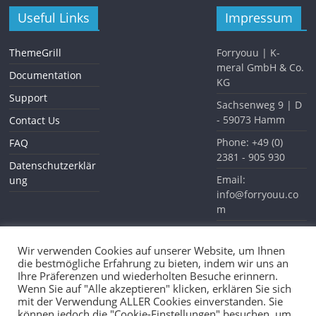
Useful Links
Impressum
ThemeGrill
Forryouu | K-
meral GmbH & Co.
Documentation
KG
Support
Sachsenweg 9 | D
- 59073 Hamm
Contact Us
Phone: +49 (0)
FAQ
2381 - 905 930
Datenschutzerklär
Email:
ung
info@forryouu.co
m
Website:
www.forryouu.com
Wir verwenden Cookies auf unserer Website, um Ihnen
die bestmögliche Erfahrung zu bieten, indem wir uns an
Ihre Präferenzen und wiederholten Besuche erinnern.
Wenn Sie auf "Alle akzeptieren" klicken, erklären Sie sich
mit der Verwendung ALLER Cookies einverstanden. Sie
können jedoch die "Cookie-Einstellungen" besuchen, um