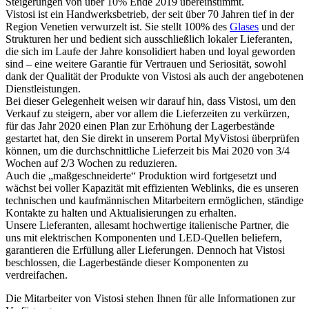
Steigerungen von über 10% Ende 2019 übereinstimmt.
Vistosi ist ein Handwerksbetrieb, der seit über 70 Jahren tief in der
Region Venetien verwurzelt ist. Sie stellt 100% des
Glases
und der
Strukturen her und bedient sich ausschließlich lokaler Lieferanten,
die sich im Laufe der Jahre konsolidiert haben und loyal geworden
sind – eine weitere Garantie für Vertrauen und Seriosität, sowohl
dank der Qualität der Produkte von Vistosi als auch der angebotenen
Dienstleistungen.
Bei dieser Gelegenheit weisen wir darauf hin, dass Vistosi, um den
Verkauf zu steigern, aber vor allem die Lieferzeiten zu verkürzen,
für das Jahr 2020 einen Plan zur Erhöhung der Lagerbestände
gestartet hat, den Sie direkt in unserem Portal MyVistosi überprüfen
können, um die durchschnittliche Lieferzeit bis Mai 2020 von 3/4
Wochen auf 2/3 Wochen zu reduzieren.
Auch die „maßgeschneiderte“ Produktion wird fortgesetzt und
wächst bei voller Kapazität mit effizienten Weblinks, die es unseren
technischen und kaufmännischen Mitarbeitern ermöglichen, ständige
Kontakte zu halten und Aktualisierungen zu erhalten.
Unsere Lieferanten, allesamt hochwertige italienische Partner, die
uns mit elektrischen Komponenten und LED-Quellen beliefern,
garantieren die Erfüllung aller Lieferungen. Dennoch hat Vistosi
beschlossen, die Lagerbestände dieser Komponenten zu
verdreifachen.
Die Mitarbeiter von Vistosi stehen Ihnen für alle Informationen zur