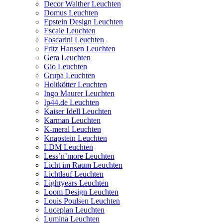
Decor Walther Leuchten
Domus Leuchten
Epstein Design Leuchten
Escale Leuchten
Foscarini Leuchten
Fritz Hansen Leuchten
Gera Leuchten
Gio Leuchten
Grupa Leuchten
Holtkötter Leuchten
Ingo Maurer Leuchten
Ip44.de Leuchten
Kaiser Idell Leuchten
Karman Leuchten
K-meral Leuchten
Knapstein Leuchten
LDM Leuchten
Less’n’more Leuchten
Licht im Raum Leuchten
Lichtlauf Leuchten
Lightyears Leuchten
Loom Design Leuchten
Louis Poulsen Leuchten
Luceplan Leuchten
Lumina Leuchten