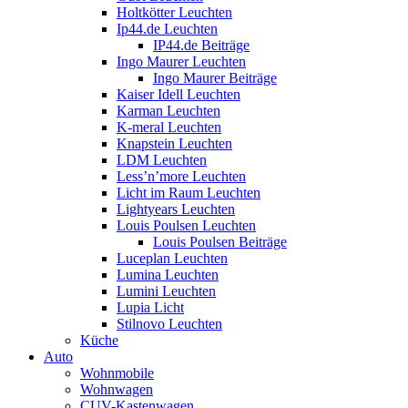
Holtkötter Leuchten
Ip44.de Leuchten
IP44.de Beiträge
Ingo Maurer Leuchten
Ingo Maurer Beiträge
Kaiser Idell Leuchten
Karman Leuchten
K-meral Leuchten
Knapstein Leuchten
LDM Leuchten
Less’n’more Leuchten
Licht im Raum Leuchten
Lightyears Leuchten
Louis Poulsen Leuchten
Louis Poulsen Beiträge
Luceplan Leuchten
Lumina Leuchten
Lumini Leuchten
Lupia Licht
Stilnovo Leuchten
Küche
Auto
Wohnmobile
Wohnwagen
CUV-Kastenwagen