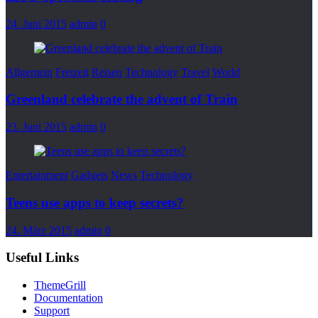
24. Juni 2015
admin
0
Allgemein
Freizeit
Reisen
Technology
Travel
World
Greenland celebrate the advent of Train
23. Juni 2015
admin
0
Entertainment
Gadgets
News
Technology
Teens use apps to keep secrets?
24. März 2015
admin
0
Useful Links
ThemeGrill
Documentation
Support