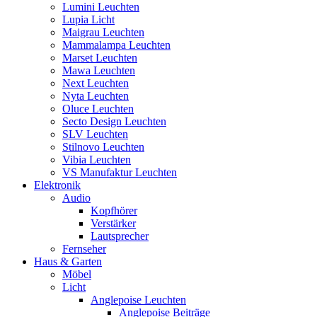
Lumini Leuchten
Lupia Licht
Maigrau Leuchten
Mammalampa Leuchten
Marset Leuchten
Mawa Leuchten
Next Leuchten
Nyta Leuchten
Oluce Leuchten
Secto Design Leuchten
SLV Leuchten
Stilnovo Leuchten
Vibia Leuchten
VS Manufaktur Leuchten
Elektronik
Audio
Kopfhörer
Verstärker
Lautsprecher
Fernseher
Haus & Garten
Möbel
Licht
Anglepoise Leuchten
Anglepoise Beiträge