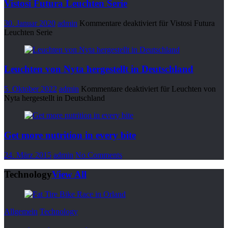
Vistosi Futura Leuchten Serie
30. Januar 2020
admin
Kommentare deaktiviert
für Vistosi Futura
Leuchten Serie
Leuchten von Nyta hergestellt in Deutschland
5. Oktober 2022
admin
Kommentare deaktiviert
für Leuchten von
Nyta hergestellt in Deutschland
Get more nutrition in every bite
24. März 2015
admin
No Comments
Technology
View All
Allgemein
Technology