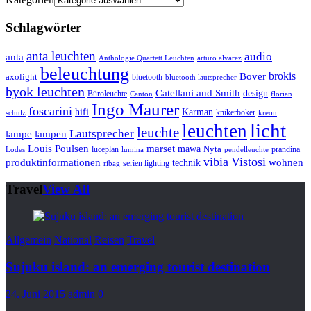
Schlagwörter
anta leuchten
audio
anta
Anthologie Quartett Leuchten
arturo alvarez
beleuchtung
brokis
Bover
axolight
bluetooth
bluetooth lautsprecher
byok leuchten
Catellani and Smith
design
Büroleuchte
Canton
florian
Ingo Maurer
foscarini
hifi
Karman
knikerboker
schulz
kreon
licht
leuchten
leuchte
Lautsprecher
lampe
lampen
marset
Louis Poulsen
mawa
luceplan
Nyta
prandina
Lodes
lumina
pendelleuchte
vibia
Vistosi
produktinformationen
wohnen
technik
serien lighting
ribag
Travel
View All
Allgemein
National
Reisen
Travel
Sujuku island: an emerging tourist destination
24. Juni 2015
admin
0