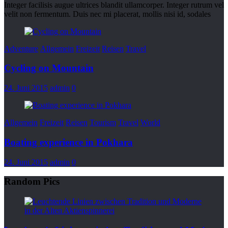
Integer facilisis augue ultrices blandit ullamcorper. Integer rutrum vel
velit non fermentum. Duis nec mi placerat, mollis nisi id, sodales
Adventure
Allgemein
Freizeit
Reisen
Travel
Cycling on Mountain
24. Juni 2015
admin
0
Allgemein
Freizeit
Reisen
Tourism
Travel
World
Boating experience in Pokhara
24. Juni 2015
admin
0
Random Pics