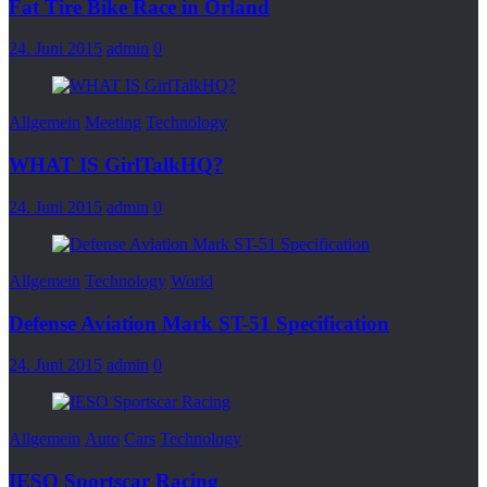
Fat Tire Bike Race in Orland
24. Juni 2015
admin
0
Allgemein
Meeting
Technology
WHAT IS GirlTalkHQ?
24. Juni 2015
admin
0
Allgemein
Technology
World
Defense Aviation Mark ST-51 Specification
24. Juni 2015
admin
0
Allgemein
Auto
Cars
Technology
IESO Sportscar Racing