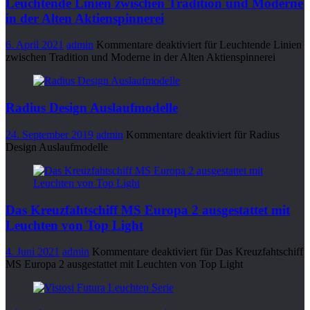
Leuchtende Linien zwischen Tradition und Moderne
in der Alten Aktienspinnerei
6. April 2021
admin
Kommentare deaktiviert
für Leuchtende Linien
zwischen Tradition und Moderne in der Alten Aktienspinnerei
Radius Design Auslaufmodelle
24. September 2019
admin
Kommentare deaktiviert
für Radius
Design Auslaufmodelle
Das Kreuzfahtschiff MS Europa 2 ausgestattet mit
Leuchten von Top Light
4. Juni 2021
admin
Kommentare deaktiviert
für Das Kreuzfahtschiff
MS Europa 2 ausgestattet mit Leuchten von Top Light