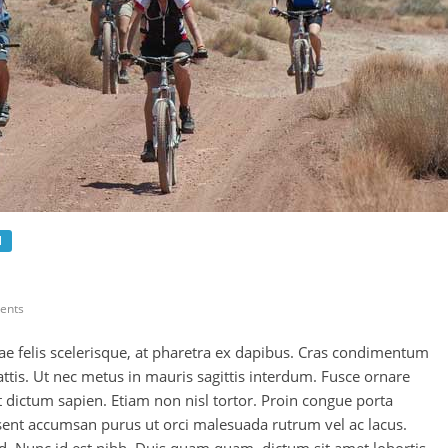
l
ents
ae felis scelerisque, at pharetra ex dapibus. Cras condimentum
attis. Ut nec metus in mauris sagittis interdum. Fusce ornare
 et dictum sapien. Etiam non nisl tortor. Proin congue porta
esent accumsan purus ut orci malesuada rutrum vel ac lacus.