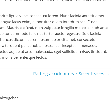
. Nunc id est nibh. Duis quam quam, dictum sit amet lobortis
varius ligula vitae, consequat lorem. Nunc lacinia ante sit amet
 congue lacus enim, et porttitor quam interdum sed. Fusce
 Mauris eleifend, nibh vulputate fringilla molestie, nibh ante
bitur commodo felis nec tortor auctor egestas. Duis lacinia
rhoncus dictum. Lorem ipsum dolor sit amet, consectetur
litora torquent per conubia nostra, per inceptos himenaeos.
luctus augue ut arcu malesuada, eget sollicitudin risus tincidunt.
mollis pellentesque lectus.
Rafting accident near Silver leaves
→
 abzugeben.