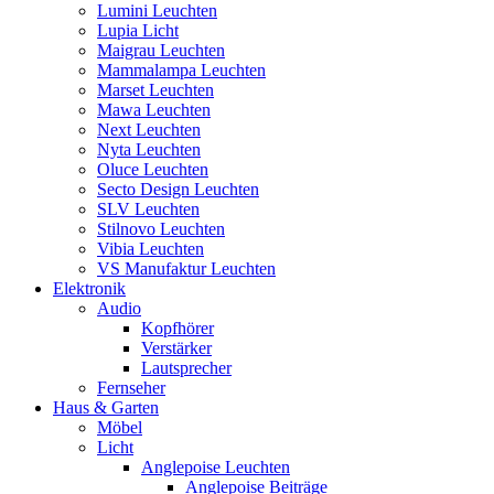
Lumini Leuchten
Lupia Licht
Maigrau Leuchten
Mammalampa Leuchten
Marset Leuchten
Mawa Leuchten
Next Leuchten
Nyta Leuchten
Oluce Leuchten
Secto Design Leuchten
SLV Leuchten
Stilnovo Leuchten
Vibia Leuchten
VS Manufaktur Leuchten
Elektronik
Audio
Kopfhörer
Verstärker
Lautsprecher
Fernseher
Haus & Garten
Möbel
Licht
Anglepoise Leuchten
Anglepoise Beiträge