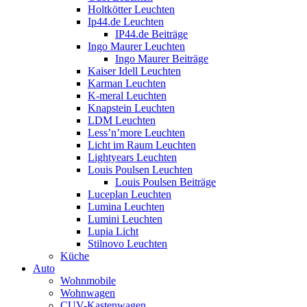
Holtkötter Leuchten
Ip44.de Leuchten
IP44.de Beiträge
Ingo Maurer Leuchten
Ingo Maurer Beiträge
Kaiser Idell Leuchten
Karman Leuchten
K-meral Leuchten
Knapstein Leuchten
LDM Leuchten
Less’n’more Leuchten
Licht im Raum Leuchten
Lightyears Leuchten
Louis Poulsen Leuchten
Louis Poulsen Beiträge
Luceplan Leuchten
Lumina Leuchten
Lumini Leuchten
Lupia Licht
Stilnovo Leuchten
Küche
Auto
Wohnmobile
Wohnwagen
CUV-Kastenwagen