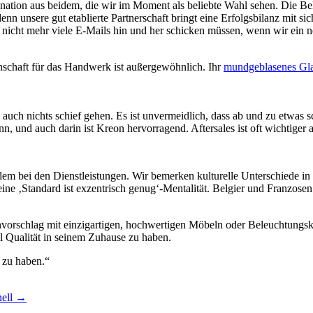
ation aus beidem, die wir im Moment als beliebte Wahl sehen. Die Bel
nn unsere gut etablierte Partnerschaft bringt eine Erfolgsbilanz mit s
 nicht mehr viele E-Mails hin und her schicken müssen, wenn wir ein ne
nschaft für das Handwerk ist außergewöhnlich. Ihr
mundgeblasenes Gl
auch nichts schief gehen. Es ist unvermeidlich, dass ab und zu etwas sc
 und auch darin ist Kreon hervorragend. Aftersales ist oft wichtiger a
allem bei den Dienstleistungen. Wir bemerken kulturelle Unterschiede in
ine ‚Standard ist exzentrisch genug‘-Mentalität. Belgier und Franzose
nvorschlag mit einzigartigen, hochwertigen Möbeln oder Beleuchtungs
el Qualität in seinem Zuhause zu haben.
 zu haben.“
nell
→