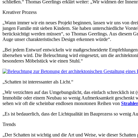
schließen.“ Thomas Geerlings erklärt weiter: „Wir widmen der Inne
Kreativer Prozess
„Wann immer wir ein neues Projekt beginnen, lassen wir uns von drei 
jungen Familie mit sieben Kindern. Sie haben unterschiedliche Vorst
berücksichtigt werden müssen“, so Thomas Geerlings. Aus diesem Gr
Auge unser charakteristisches Design erkennen würde“.
„Bei jedem Entwurf entwickeln wir maßgeschneiderte Empfehlungen f
übersehen wird. Die Beleuchtung wird eingesetzt, um die architekto
besonderes Möbelstück wie einen Stuhl.“
„Schatten ist interessanter als Licht.“
„Wir verzichten auf das Umgebungslicht, das einfach schrecklich ist (sa
Immobilie oder einem Neubau so wenig Aufmerksamkeit geschenkt wird.
sehen wir oft die scheinbar endlosen monotonen Reihen von
Strahle
„Es ist bedauerlich, dass der Lichtqualität im Bauprozess so wenig 
Trends
„Der Schatten ist wichtig und die Art und Weise, wie dieser Schatten 