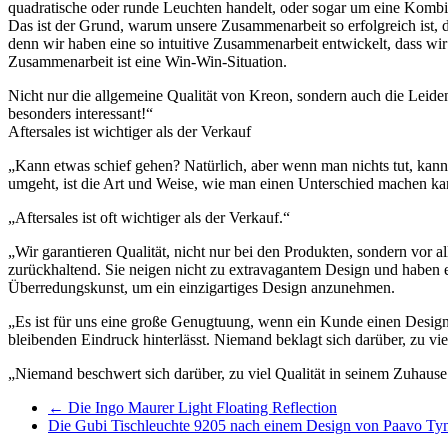
quadratische oder runde Leuchten handelt, oder sogar um eine Kombin
Das ist der Grund, warum unsere Zusammenarbeit so erfolgreich ist, de
denn wir haben eine so intuitive Zusammenarbeit entwickelt, dass wir
Zusammenarbeit ist eine Win-Win-Situation.
Nicht nur die allgemeine Qualität von Kreon, sondern auch die Leide
besonders interessant!“
Aftersales ist wichtiger als der Verkauf
„Kann etwas schief gehen? Natürlich, aber wenn man nichts tut, kann 
umgeht, ist die Art und Weise, wie man einen Unterschied machen kann,
„Aftersales ist oft wichtiger als der Verkauf.“
„Wir garantieren Qualität, nicht nur bei den Produkten, sondern vor 
zurückhaltend. Sie neigen nicht zu extravagantem Design und haben e
Überredungskunst, um ein einzigartiges Design anzunehmen.
„Es ist für uns eine große Genugtuung, wenn ein Kunde einen Desig
bleibenden Eindruck hinterlässt. Niemand beklagt sich darüber, zu vi
„Niemand beschwert sich darüber, zu viel Qualität in seinem Zuhause
←
Die Ingo Maurer Light Floating Reflection
Die Gubi Tischleuchte 9205 nach einem Design von Paavo Ty