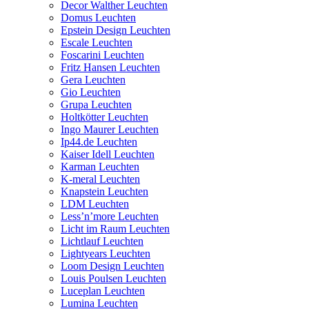
Decor Walther Leuchten
Domus Leuchten
Epstein Design Leuchten
Escale Leuchten
Foscarini Leuchten
Fritz Hansen Leuchten
Gera Leuchten
Gio Leuchten
Grupa Leuchten
Holtkötter Leuchten
Ingo Maurer Leuchten
Ip44.de Leuchten
Kaiser Idell Leuchten
Karman Leuchten
K-meral Leuchten
Knapstein Leuchten
LDM Leuchten
Less’n’more Leuchten
Licht im Raum Leuchten
Lichtlauf Leuchten
Lightyears Leuchten
Loom Design Leuchten
Louis Poulsen Leuchten
Luceplan Leuchten
Lumina Leuchten