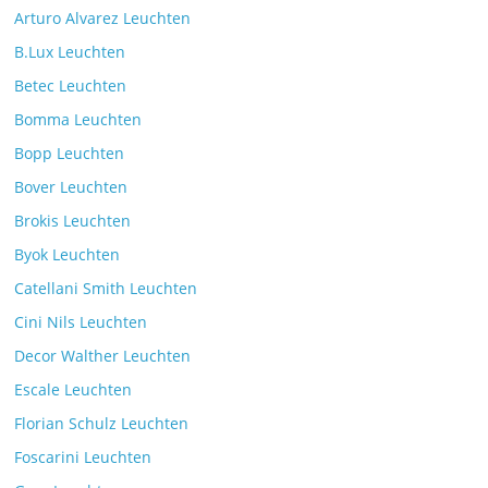
Arturo Alvarez Leuchten
B.Lux Leuchten
Betec Leuchten
Bomma Leuchten
Die Leuchtenkollektion Mona des tschechischen
Bopp Leuchten
Herstellers Brokis
Kommentare deaktiviert
26. Juli 2025
Bover Leuchten
Brokis Leuchten
Byok Leuchten
Catellani Smith Leuchten
Cini Nils Leuchten
Decor Walther Leuchten
Escale Leuchten
Florian Schulz Leuchten
Foscarini Leuchten