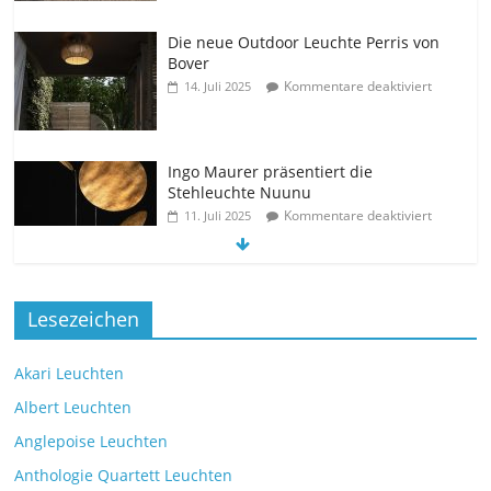
Die neue Outdoor Leuchte Perris von
Bover
Kommentare deaktiviert
14. Juli 2025
Ingo Maurer präsentiert die
Stehleuchte Nuunu
Kommentare deaktiviert
11. Juli 2025
Die neue Tischleuchte Spectra des
Lesezeichen
Herstellers Brokis
Kommentare deaktiviert
9. Juli 2025
Akari Leuchten
Albert Leuchten
Leselicht mit der VS Manufaktur
Anglepoise Leuchten
BullEYE LED-Stehleuchte
Anthologie Quartett Leuchten
Kommentare deaktiviert
7. Juli 2025