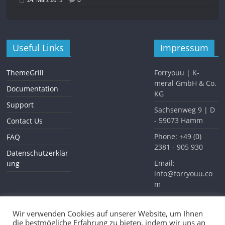
Useful Links
Impressum
ThemeGrill
Forryouu | K-
meral GmbH & Co.
Documentation
KG
Support
Sachsenweg 9 | D
- 59073 Hamm
Contact Us
Phone: +49 (0)
FAQ
2381 - 905 930
Datenschutzerklär
Email:
ung
info@forryouu.co
m
Website:
www.forryouu.com
Wir verwenden Cookies auf unserer Website, um Ihnen
die bestmögliche Erfahrung zu bieten, indem wir uns an