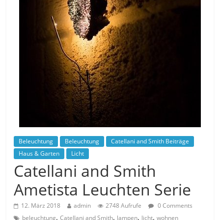
Beleuchtung
Beleuchtung
Catellani and Smith Beiträge
Haus & Garten
Licht
Catellani and Smith
Ametista Leuchten Serie
12. März 2018
admin
2748 Aufrufe
0 Comments
,
,
,
,
beleuchtung
Catellani and Smith
lampen
licht
wohnen