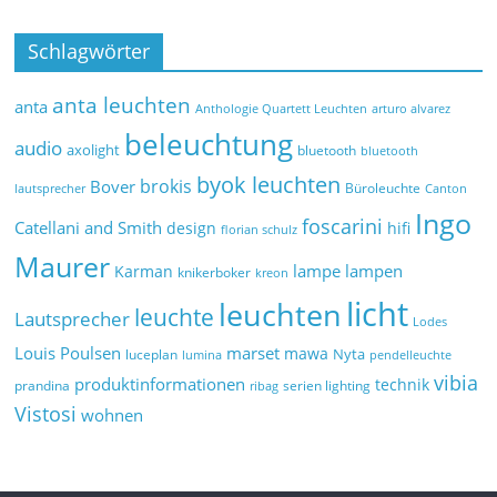
Schlagwörter
anta leuchten
anta
Anthologie Quartett Leuchten
arturo alvarez
beleuchtung
audio
axolight
bluetooth
bluetooth
byok leuchten
brokis
Bover
Büroleuchte
lautsprecher
Canton
Ingo
foscarini
Catellani and Smith
design
hifi
florian schulz
Maurer
lampe
lampen
Karman
knikerboker
kreon
licht
leuchten
leuchte
Lautsprecher
Lodes
marset
Louis Poulsen
mawa
Nyta
luceplan
lumina
pendelleuchte
vibia
produktinformationen
technik
prandina
serien lighting
ribag
Vistosi
wohnen