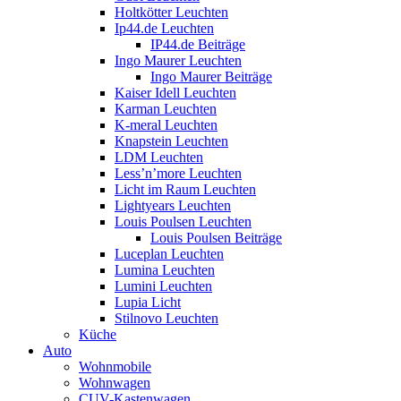
Holtkötter Leuchten
Ip44.de Leuchten
IP44.de Beiträge
Ingo Maurer Leuchten
Ingo Maurer Beiträge
Kaiser Idell Leuchten
Karman Leuchten
K-meral Leuchten
Knapstein Leuchten
LDM Leuchten
Less’n’more Leuchten
Licht im Raum Leuchten
Lightyears Leuchten
Louis Poulsen Leuchten
Louis Poulsen Beiträge
Luceplan Leuchten
Lumina Leuchten
Lumini Leuchten
Lupia Licht
Stilnovo Leuchten
Küche
Auto
Wohnmobile
Wohnwagen
CUV-Kastenwagen