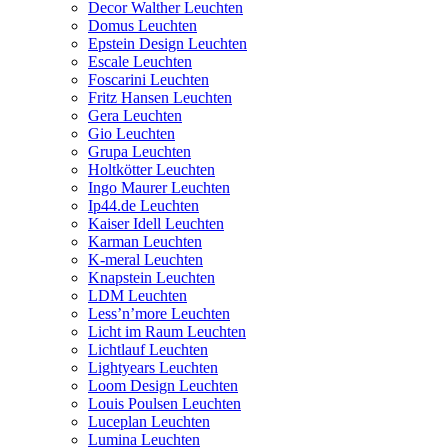
Decor Walther Leuchten
Domus Leuchten
Epstein Design Leuchten
Escale Leuchten
Foscarini Leuchten
Fritz Hansen Leuchten
Gera Leuchten
Gio Leuchten
Grupa Leuchten
Holtkötter Leuchten
Ingo Maurer Leuchten
Ip44.de Leuchten
Kaiser Idell Leuchten
Karman Leuchten
K-meral Leuchten
Knapstein Leuchten
LDM Leuchten
Less’n’more Leuchten
Licht im Raum Leuchten
Lichtlauf Leuchten
Lightyears Leuchten
Loom Design Leuchten
Louis Poulsen Leuchten
Luceplan Leuchten
Lumina Leuchten