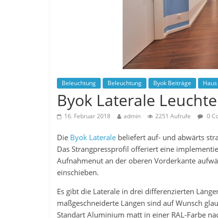
Beleuchtung
Beleuchtung
Byok Beiträge
Haus
Byok Laterale Leuchte
16. Februar 2018
admin
2251 Aufrufe
0 C
Die
Byok Laterale
beliefert auf- und abwärts str
Das Strangpressprofil offeriert eine implementie
Aufnahmenut an der oberen Vorderkante aufwärt
einschieben.
Es gibt die Laterale in drei differenzierten L
maßgeschneiderte Längen sind auf Wunsch glau
Standart Aluminium matt in einer RAL-Farbe nac