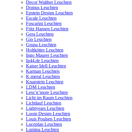
Decor Walther Leuchten
Domus Leuchten
Epstein Design Leuchten
Escale Leuchten
Foscarini Leuchten
Fritz Hansen Leuchten
Gera Leuchten
Gio Leuchten
Grupa Leuchten
Holtkötter Leuchten
Ingo Maurer Leuchten
Ip44.de Leuchten
Kaiser Idell Leuchten
Karman Leuchten
K-meral Leuchten
Knapstein Leuchten
LDM Leuchten
Less’n’more Leuchten
Licht im Raum Leuchten
Lichtlauf Leuchten
Lightyears Leuchten
Loom Design Leuchten
Louis Poulsen Leuchten
Luceplan Leuchten
Lumina Leuchten