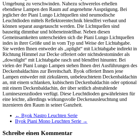
Umgebung zu verschwinden. Nahezu schwerelos erhellen
ebendiese Lampen den Raum auf angenehme Ausprägung. Bei
jeglicher der Piani Lungo Lichtquellen sind neumodische
Leuchtdioden mittels Reflektorentechnik blendfrei verbaut und
können separat ausgetauscht werden. Die Lichtquellen sind
bauseitig dimmbar und höheneinstellbar. Neben diesen
Gemeinsamkeiten unterscheiden sich die Piani Lungo Lichtquellen
indes in ihrer Größe und in vom Typ und Weise der Lichtabgabe.
Sie werden Ihnen entweder als „uplight“ mit Lichtabgabe indirekt in
Richtung Himmel zur Decke offeriert oder nichtsdestominder als
„downlight“ mit Lichtabgabe rasch und blendfrei hinunter. Bei
vielen der Piani Lungo Lampen stehen Ihnen drei Ausführungen des
Deckenbaldachins zur Bereitschaft. Byok offeriert Ihnen jene
Lampen entweder mit zirkulärem, unbeleuchtetem Deckenbaldachin
an, mit einem schlanken, kubischem Deckenbaldachin oder optional
mit einem Deckenbaldachin, der über seitlich abstrahlende
Lumineszenzdioden verfügt. Diese Leuchtdioden gewährleisten für
eine leichte, allerdings wirkungsvolle Deckenausleuchtung und
inzenieren den Raum in seiner Ganzheit.
←
Byok Nastro Leuchten Serie
Byok Piani Mono Leuchten Serie
→
Schreibe einen Kommentar