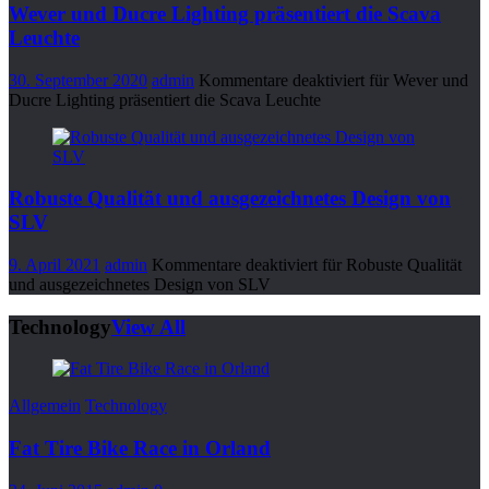
Wever und Ducre Lighting präsentiert die Scava
Leuchte
30. September 2020
admin
Kommentare deaktiviert
für Wever und
Ducre Lighting präsentiert die Scava Leuchte
Robuste Qualität und ausgezeichnetes Design von
SLV
9. April 2021
admin
Kommentare deaktiviert
für Robuste Qualität
und ausgezeichnetes Design von SLV
Technology
View All
Allgemein
Technology
Fat Tire Bike Race in Orland