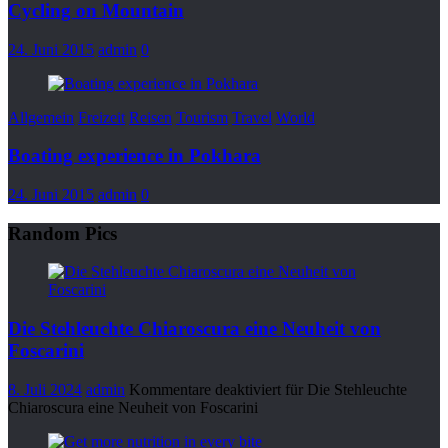
Cycling on Mountain
24. Juni 2015
admin
0
Allgemein
Freizeit
Reisen
Tourism
Travel
World
Boating experience in Pokhara
24. Juni 2015
admin
0
Random Pics
Die Stehleuchte Chiaroscura eine Neuheit von
Foscarini
8. Juli 2024
admin
Kommentare deaktiviert
für Die Stehleuchte
Chiaroscura eine Neuheit von Foscarini