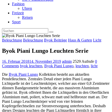
Fashion
Uhren
Freizeit
Reisen
Sport
Beleuchtung
Beleuchtung
Byok Beiträge
Haus & Garten
Licht
Byok Piani Lungo Leuchten Serie
16. Februar 2018
14. November 2019
admin
2529 Aufrufe
0
Comments
byok leuchten
,
Byok Piani Lungo
,
leuchten
,
licht
Die
Byok Piani Lungo
Kollektion besteht aus aktuellen
Pendelleuchten. Zentrales Detail einer jeden Piani Lungo
Lichtquelle ist der Leuchtenkörper, welcher aus einer 0,8 Zentimeter
dünnen Bandgeometrie besteht, die aus massivem Aluminium
gefräst ist. Byok offeriert Ihnen die Lichtquellen in den Oberflächen
Aluminium matt, poliert, schwarz matt und hellbronze matt an. Der
Piani Lungo Leuchtenkörper wird von vier feinsten
Kupfergeflechtseilen zur Stromversorgung unterbrochen. Deshalb
dieses Designs leuchten die Piani Lichtquellen förmlich in ihrer