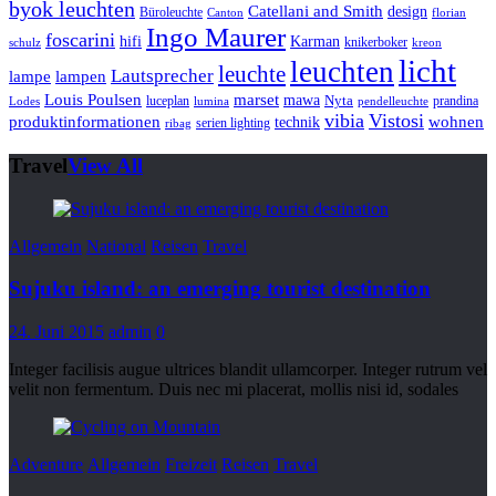
byok leuchten
Catellani and Smith
design
Büroleuchte
Canton
florian
Ingo Maurer
foscarini
hifi
Karman
knikerboker
schulz
kreon
licht
leuchten
leuchte
Lautsprecher
lampe
lampen
marset
Louis Poulsen
mawa
luceplan
Nyta
prandina
Lodes
lumina
pendelleuchte
vibia
Vistosi
produktinformationen
wohnen
technik
serien lighting
ribag
Travel
View All
Allgemein
National
Reisen
Travel
Sujuku island: an emerging tourist destination
24. Juni 2015
admin
0
Integer facilisis augue ultrices blandit ullamcorper. Integer rutrum vel
velit non fermentum. Duis nec mi placerat, mollis nisi id, sodales
Adventure
Allgemein
Freizeit
Reisen
Travel