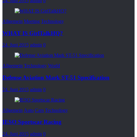
24. Juni 2015
admin
0
Allgemein
Meeting
Technology
WHAT IS GirlTalkHQ?
24. Juni 2015
admin
0
Allgemein
Technology
World
Defense Aviation Mark ST-51 Specification
24. Juni 2015
admin
0
Allgemein
Auto
Cars
Technology
IESO Sportscar Racing
24. Juni 2015
admin
0