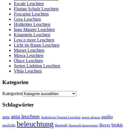
Escale Leuchten
Florian Schulz Leuchten
Foscarini Leuchten
Gera Leuchten
Holtkötter Leuchten
Ingo Maurer Leuchten
Knapstein Leuchten
Less n more Leuchten
Licht im Raum Leuchten
Marset Leuchten
Mawa Leuchten
Oluce Leuchten
Serien Lighting Leuchten
Vibia Leuchten
Kategorien
Kategorien
Schlagwörter
anta leuchten
audio
anta
Anthologie Quartett Leuchten
arturo alvarez
beleuchtung
brokis
Bover
axolight
bluetooth
bluetooth lautsprecher