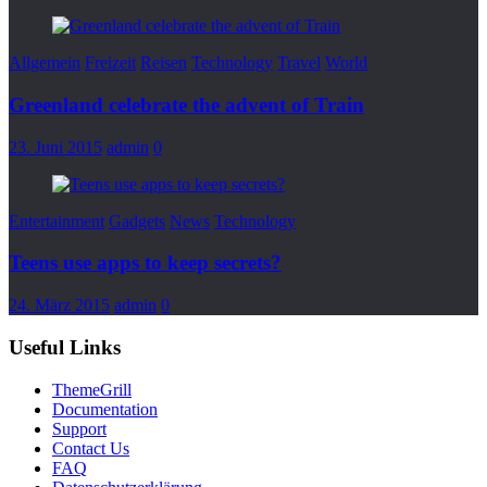
Allgemein
Freizeit
Reisen
Technology
Travel
World
Greenland celebrate the advent of Train
23. Juni 2015
admin
0
Entertainment
Gadgets
News
Technology
Teens use apps to keep secrets?
24. März 2015
admin
0
Useful Links
ThemeGrill
Documentation
Support
Contact Us
FAQ