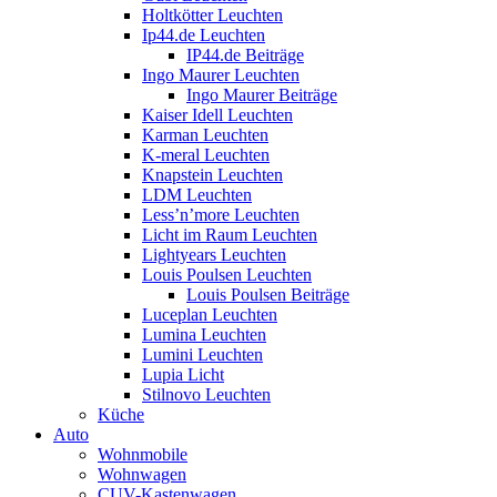
Holtkötter Leuchten
Ip44.de Leuchten
IP44.de Beiträge
Ingo Maurer Leuchten
Ingo Maurer Beiträge
Kaiser Idell Leuchten
Karman Leuchten
K-meral Leuchten
Knapstein Leuchten
LDM Leuchten
Less’n’more Leuchten
Licht im Raum Leuchten
Lightyears Leuchten
Louis Poulsen Leuchten
Louis Poulsen Beiträge
Luceplan Leuchten
Lumina Leuchten
Lumini Leuchten
Lupia Licht
Stilnovo Leuchten
Küche
Auto
Wohnmobile
Wohnwagen
CUV-Kastenwagen