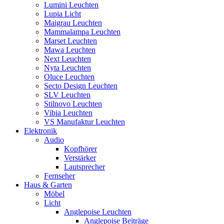
Lumini Leuchten
Lupia Licht
Maigrau Leuchten
Mammalampa Leuchten
Marset Leuchten
Mawa Leuchten
Next Leuchten
Nyta Leuchten
Oluce Leuchten
Secto Design Leuchten
SLV Leuchten
Stilnovo Leuchten
Vibia Leuchten
VS Manufaktur Leuchten
Elektronik
Audio
Kopfhörer
Verstärker
Lautsprecher
Fernseher
Haus & Garten
Möbel
Licht
Anglepoise Leuchten
Anglepoise Beiträge