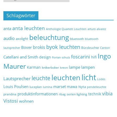
Schlagwörter
anta leuchten
anta
Anthologie Quartett Leuchten
arturo alvarez
beleuchtung
audio
axolight
bluetooth
bluetooth
byok leuchten
brokis
Bover
Büroleuchte
lautsprecher
Canton
Ingo
foscarini
Catellani and Smith
design
hifi
florian schulz
Maurer
lampe
lampen
Karman
knikerboker
kreon
licht
leuchten
leuchte
Lautsprecher
Lodes
marset
Louis Poulsen
mawa
Nyta
luceplan
lumina
pendelleuchte
vibia
produktinformationen
technik
prandina
serien lighting
ribag
Vistosi
wohnen