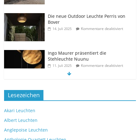
Die neue Outdoor Leuchte Perris von
Bover
Kommentare deaktiviert
14. Juli 2025
Ingo Maurer präsentiert die
Stehleuchte Nuunu
Kommentare deaktiviert
11. Juli 2025
Die
Lesezeichen
neu
e
Tischleuchte Spectra des Herstellers Brokis
Akari Leuchten
Kommentare deaktiviert
9. Juli 2025
Albert Leuchten
Leselicht mit der VS Manufaktur
Anglepoise Leuchten
BullEYE LED-Stehleuchte
Anthologie Quartett Leuchten