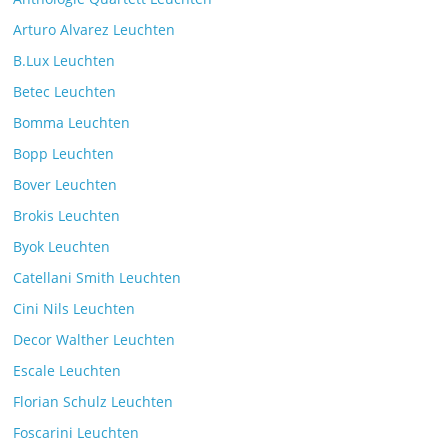
Kommentare deaktiviert
7. Juli 2025
Arturo Alvarez Leuchten
B.Lux Leuchten
Betec Leuchten
Bomma Leuchten
Die Leuchtenkollektion Mona des tschechischen
Bopp Leuchten
Herstellers Brokis
Kommentare deaktiviert
26. Juli 2025
Bover Leuchten
Brokis Leuchten
Byok Leuchten
Catellani Smith Leuchten
Cini Nils Leuchten
Decor Walther Leuchten
Escale Leuchten
Florian Schulz Leuchten
Foscarini Leuchten