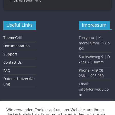
0
24. März 2015
Useful Links
Impressum
ThemeGrill
Forryouu | K-
meral GmbH & Co.
Documentation
KG
Support
Sachsenweg 9 | D
- 59073 Hamm
Contact Us
Phone: +49 (0)
FAQ
2381 - 905 930
Datenschutzerklär
Email:
ung
info@forryouu.co
m
Website:
www.forryouu.com
Wir verwenden Cookies auf unserer Website, um Ihnen
die bestmögliche Erfahrung zu bieten, indem wir uns an