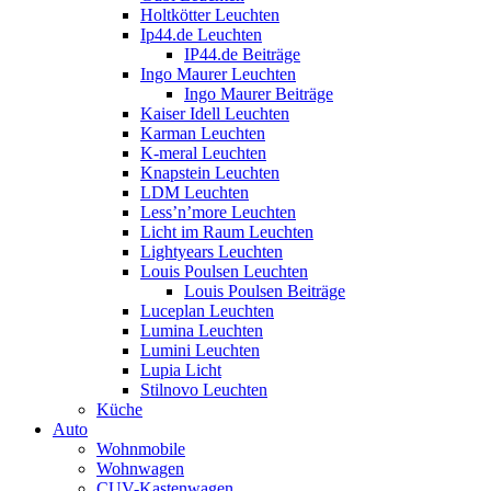
Holtkötter Leuchten
Ip44.de Leuchten
IP44.de Beiträge
Ingo Maurer Leuchten
Ingo Maurer Beiträge
Kaiser Idell Leuchten
Karman Leuchten
K-meral Leuchten
Knapstein Leuchten
LDM Leuchten
Less’n’more Leuchten
Licht im Raum Leuchten
Lightyears Leuchten
Louis Poulsen Leuchten
Louis Poulsen Beiträge
Luceplan Leuchten
Lumina Leuchten
Lumini Leuchten
Lupia Licht
Stilnovo Leuchten
Küche
Auto
Wohnmobile
Wohnwagen
CUV-Kastenwagen