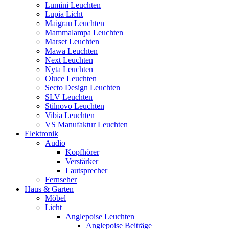
Lumini Leuchten
Lupia Licht
Maigrau Leuchten
Mammalampa Leuchten
Marset Leuchten
Mawa Leuchten
Next Leuchten
Nyta Leuchten
Oluce Leuchten
Secto Design Leuchten
SLV Leuchten
Stilnovo Leuchten
Vibia Leuchten
VS Manufaktur Leuchten
Elektronik
Audio
Kopfhörer
Verstärker
Lautsprecher
Fernseher
Haus & Garten
Möbel
Licht
Anglepoise Leuchten
Anglepoise Beiträge