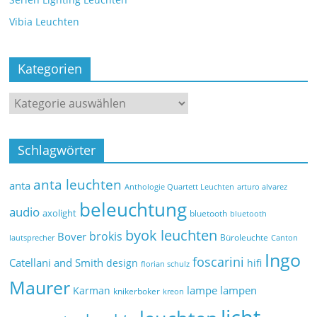
Vibia Leuchten
Kategorien
Schlagwörter
anta leuchten
anta
Anthologie Quartett Leuchten
arturo alvarez
beleuchtung
audio
axolight
bluetooth
bluetooth
byok leuchten
brokis
Bover
Büroleuchte
lautsprecher
Canton
Ingo
foscarini
Catellani and Smith
design
hifi
florian schulz
Maurer
lampe
lampen
Karman
knikerboker
kreon