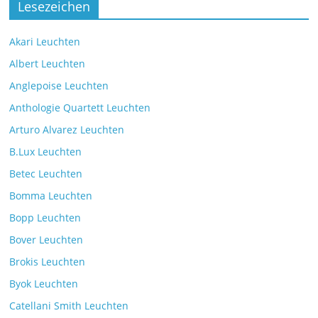
Lesezeichen
Herstellers Brokis
Kommentare deaktiviert
9. Juli 2025
Akari Leuchten
Albert Leuchten
Leselicht mit der VS Manufaktur
Anglepoise Leuchten
BullEYE LED-Stehleuchte
Anthologie Quartett Leuchten
Kommentare deaktiviert
7. Juli 2025
Arturo Alvarez Leuchten
B.Lux Leuchten
Betec Leuchten
Bomma Leuchten
Die Leuchtenkollektion Mona des tschechischen
Bopp Leuchten
Herstellers Brokis
Kommentare deaktiviert
26. Juli 2025
Bover Leuchten
Brokis Leuchten
Byok Leuchten
Catellani Smith Leuchten