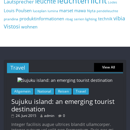
licht
leuchten
leuchte
Lautsprecher
Lodes
marset
Louis Poulsen
mawa
Nyta
luceplan
lumina
pendelleuchte
vibia
produktinformationen
technik
prandina
serien lighting
ribag
Vistosi
wohnen
Travel
View All
Allgemein
National
Reisen
Travel
Sujuku island: an emerging tourist
destination
24. Juni 2015
admin
0
Integer facilisis augue ultrices blandit ullamcorper.
Integer rutrum vel velit non fermentum. Duis nec mi