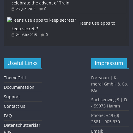
celebrate the advent of Train
0
23. Juni 2015
Teens use apps to
keep secrets?
0
24. März 2015
Useful Links
Impressum
ThemeGrill
Forryouu | K-
meral GmbH & Co.
Documentation
KG
Support
Sachsenweg 9 | D
- 59073 Hamm
Contact Us
Phone: +49 (0)
FAQ
2381 - 905 930
Datenschutzerklär
Email:
ung