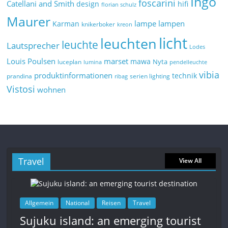
Ingo
foscarini
Catellani and Smith
design
hifi
florian schulz
Maurer
lampe
lampen
Karman
knikerboker
kreon
licht
leuchten
leuchte
Lautsprecher
Lodes
marset
Louis Poulsen
mawa
Nyta
luceplan
lumina
pendelleuchte
vibia
produktinformationen
technik
prandina
serien lighting
ribag
Vistosi
wohnen
Travel
View All
Allgemein
National
Reisen
Travel
Sujuku island: an emerging tourist