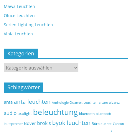
Mawa Leuchten
Oluce Leuchten
Serien Lighting Leuchten
Vibia Leuchten
Kategorien
Schlagwörter
anta leuchten
anta
Anthologie Quartett Leuchten
arturo alvarez
beleuchtung
audio
axolight
bluetooth
bluetooth
byok leuchten
brokis
Bover
Büroleuchte
lautsprecher
Canton