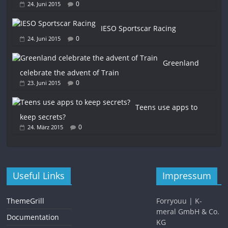
0
24. Juni 2015
IESO Sportscar Racing
0
24. Juni 2015
Greenland
celebrate the advent of Train
0
23. Juni 2015
Teens use apps to
keep secrets?
0
24. März 2015
Useful Links
Impressum
ThemeGrill
Forryouu | K-
meral GmbH & Co.
Documentation
KG