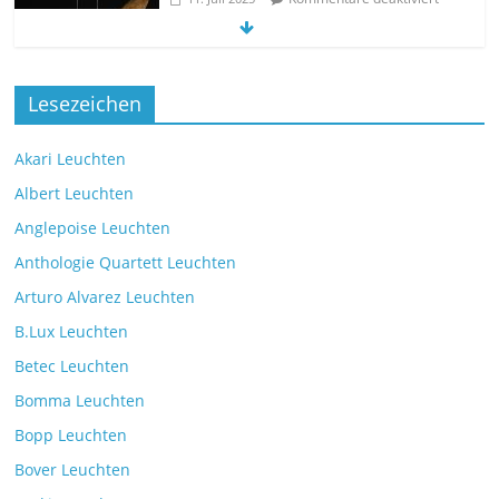
Die neue Tischleuchte Spectra des
Lesezeichen
Herstellers Brokis
Kommentare deaktiviert
9. Juli 2025
Akari Leuchten
Albert Leuchten
Leselicht mit der VS Manufaktur
Anglepoise Leuchten
BullEYE LED-Stehleuchte
Anthologie Quartett Leuchten
Kommentare deaktiviert
7. Juli 2025
Arturo Alvarez Leuchten
B.Lux Leuchten
Betec Leuchten
Bomma Leuchten
Die Leuchtenkollektion Mona des tschechischen
Bopp Leuchten
Herstellers Brokis
Kommentare deaktiviert
26. Juli 2025
Bover Leuchten