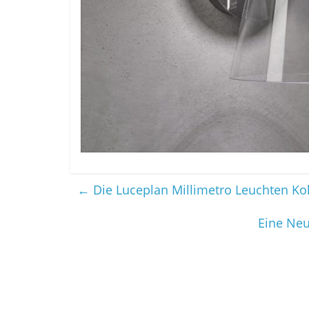
←
Die Luceplan Millimetro Leuchten Kol
Eine Neu