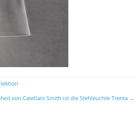
lektion
heit von Catellani Smith ist die Stehleuchte Trenta
→