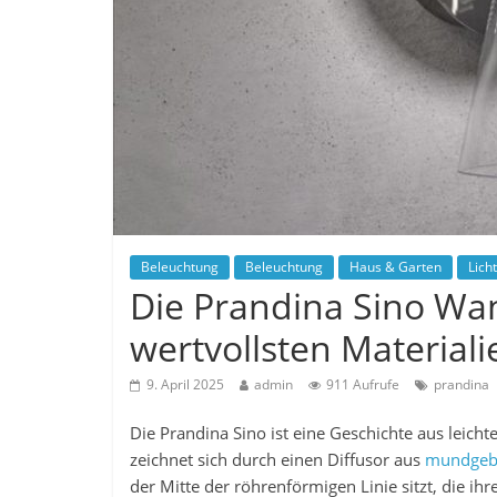
Beleuchtung
Beleuchtung
Haus & Garten
Licht
Die Prandina Sino Wan
wertvollsten Materiali
9. April 2025
admin
911 Aufrufe
prandina
Die Prandina Sino ist eine Geschichte aus leich
zeichnet sich durch einen Diffusor aus
mundgeb
der Mitte der röhrenförmigen Linie sitzt, die ih