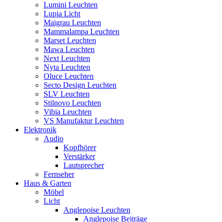
Lumini Leuchten
Lupia Licht
Maigrau Leuchten
Mammalampa Leuchten
Marset Leuchten
Mawa Leuchten
Next Leuchten
Nyta Leuchten
Oluce Leuchten
Secto Design Leuchten
SLV Leuchten
Stilnovo Leuchten
Vibia Leuchten
VS Manufaktur Leuchten
Elektronik
Audio
Kopfhörer
Verstärker
Lautsprecher
Fernseher
Haus & Garten
Möbel
Licht
Anglepoise Leuchten
Anglepoise Beiträge