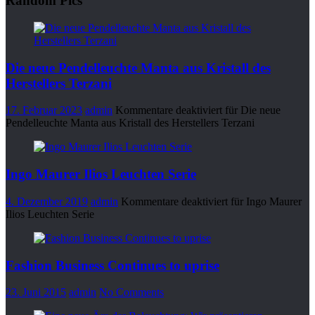
Random Pics
Die neue Pendelleuchte Manta aus Kristall des
Herstellers Terzani
17. Februar 2023
admin
Kommentare deaktiviert
für Die neue
Pendelleuchte Manta aus Kristall des Herstellers Terzani
Ingo Maurer Ilios Leuchten Serie
4. Dezember 2019
admin
Kommentare deaktiviert
für Ingo Maurer
Ilios Leuchten Serie
Fashion Business Continues to uprise
23. Juni 2015
admin
No Comments