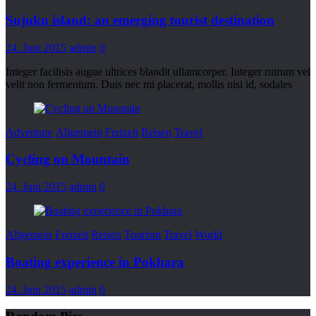
Sujuku island: an emerging tourist destination
24. Juni 2015
admin
0
Integer facilisis augue ultrices blandit ullamcorper. Integer rutrum vel
velit non fermentum. Duis nec mi placerat, mollis nisi id, sodales
Adventure
Allgemein
Freizeit
Reisen
Travel
Cycling on Mountain
24. Juni 2015
admin
0
Allgemein
Freizeit
Reisen
Tourism
Travel
World
Boating experience in Pokhara
24. Juni 2015
admin
0