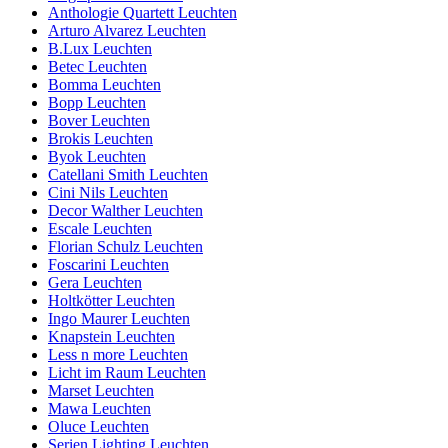
Anthologie Quartett Leuchten
Arturo Alvarez Leuchten
B.Lux Leuchten
Betec Leuchten
Bomma Leuchten
Bopp Leuchten
Bover Leuchten
Brokis Leuchten
Byok Leuchten
Catellani Smith Leuchten
Cini Nils Leuchten
Decor Walther Leuchten
Escale Leuchten
Florian Schulz Leuchten
Foscarini Leuchten
Gera Leuchten
Holtkötter Leuchten
Ingo Maurer Leuchten
Knapstein Leuchten
Less n more Leuchten
Licht im Raum Leuchten
Marset Leuchten
Mawa Leuchten
Oluce Leuchten
Serien Lighting Leuchten