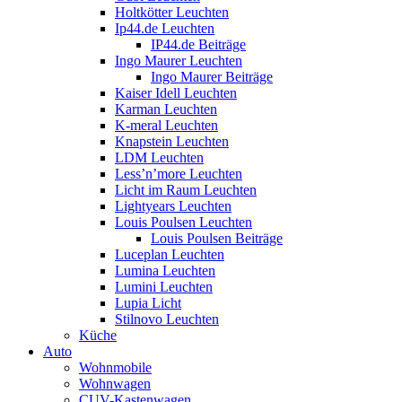
Holtkötter Leuchten
Ip44.de Leuchten
IP44.de Beiträge
Ingo Maurer Leuchten
Ingo Maurer Beiträge
Kaiser Idell Leuchten
Karman Leuchten
K-meral Leuchten
Knapstein Leuchten
LDM Leuchten
Less’n’more Leuchten
Licht im Raum Leuchten
Lightyears Leuchten
Louis Poulsen Leuchten
Louis Poulsen Beiträge
Luceplan Leuchten
Lumina Leuchten
Lumini Leuchten
Lupia Licht
Stilnovo Leuchten
Küche
Auto
Wohnmobile
Wohnwagen
CUV-Kastenwagen