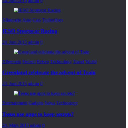
24. Juni 2015
admin
0
Allgemein
Auto
Cars
Technology
IESO Sportscar Racing
24. Juni 2015
admin
0
Allgemein
Freizeit
Reisen
Technology
Travel
World
Greenland celebrate the advent of Train
23. Juni 2015
admin
0
Entertainment
Gadgets
News
Technology
Teens use apps to keep secrets?
24. März 2015
admin
0