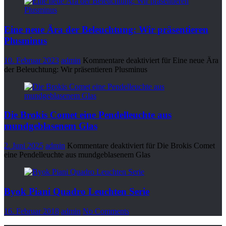
Eine neue Ära der Beleuchtung: Wir präsentieren
Plusminus
10. Februar 2023
admin
Kommentare deaktiviert
für Eine neue Ära
der Beleuchtung: Wir präsentieren Plusminus
Die Brokis Comet eine Pendelleuchte aus
mundgeblasenem Glas
2. Juni 2025
admin
Kommentare deaktiviert
für Die Brokis Comet
eine Pendelleuchte aus mundgeblasenem Glas
Byok Piani Quadro Leuchten Serie
16. Februar 2018
admin
No Comments