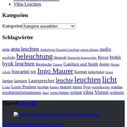
Vibia Leuchten
Kategorien
Kategorien
Schlagwörter
anta leuchten
audio
anta
Anthologie Quartett Leuchten
arturo alvarez
beleuchtung
brokis
Bover
axolight
bluetooth
bluetooth lautsprecher
byok leuchten
Catellani and Smith
design
Büroleuchte
Canton
florian
Ingo Maurer
foscarini
hifi
Karman
knikerboker
schulz
kreon
licht
leuchten
leuchte
Lautsprecher
lampe
lampen
marset
Louis Poulsen
mawa
luceplan
Nyta
prandina
Lodes
lumina
pendelleuchte
vibia
Vistosi
produktinformationen
wohnen
technik
serien lighting
ribag
Travel
View All
Allgemein
National
Reisen
Travel