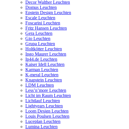
Decor Walther Leuchten
Domus Leuchten
Epstein Design Leuchten
Escale Leuchten
Foscarini Leuchten
Fritz Hansen Leuchten
Gera Leuchten
Gio Leuchten
Grupa Leuchten
Holtkötter Leuchten
Ingo Maurer Leuchten
Ip44.de Leuchten
Kaiser Idell Leuchten
Karman Leuchten
K-meral Leuchten
Knapstein Leuchten
LDM Leuchten
Less’n’more Leuchten
Licht im Raum Leuchten
Lichtlauf Leuchten
Lightyears Leuchten
Loom Design Leuchten
Louis Poulsen Leuchten
Luceplan Leuchten
Lumina Leuchten