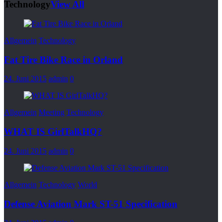
Technology
View All
Allgemein
Technology
Fat Tire Bike Race in Orland
24. Juni 2015
admin
0
Allgemein
Meeting
Technology
WHAT IS GirlTalkHQ?
24. Juni 2015
admin
0
Allgemein
Technology
World
Defense Aviation Mark ST-51 Specification