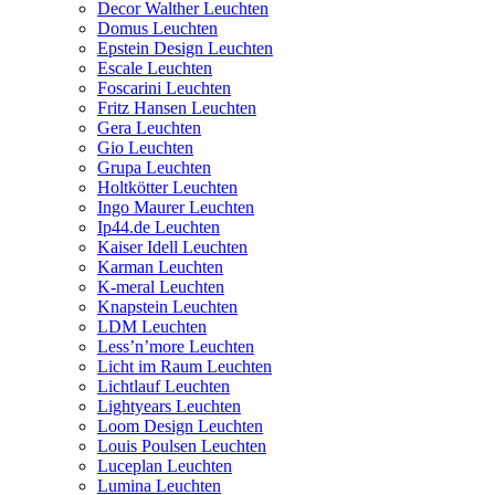
Decor Walther Leuchten
Domus Leuchten
Epstein Design Leuchten
Escale Leuchten
Foscarini Leuchten
Fritz Hansen Leuchten
Gera Leuchten
Gio Leuchten
Grupa Leuchten
Holtkötter Leuchten
Ingo Maurer Leuchten
Ip44.de Leuchten
Kaiser Idell Leuchten
Karman Leuchten
K-meral Leuchten
Knapstein Leuchten
LDM Leuchten
Less’n’more Leuchten
Licht im Raum Leuchten
Lichtlauf Leuchten
Lightyears Leuchten
Loom Design Leuchten
Louis Poulsen Leuchten
Luceplan Leuchten
Lumina Leuchten