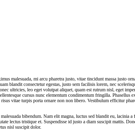
ximus malesuada, mi arcu pharetra justo, vitae tincidunt massa justo or
m blandit consectetur egestas, justo sem facilisis lorem, nec scelerisq
onec ultricies, leo eget volutpat aliquet, quam est rutrum nisl, eget imp
Pellentesque cursus nunc elementum condimentum fringilla. Phasellus ex m
risus vitae turpis porta ornare non non libero. Vestibulum efficitur pha
ec malesuada bibendum. Nam elit magna, luctus sed blandit eu, lacinia
putate lectus tristique et. Suspendisse id justo a diam suscipit mattis. Do
tus nisl suscipit dolor.