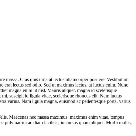
nare massa. Cras quis urna at lectus ullamcorper posuere. Vestibulum
ue erat lectus sed odio. Sed ut maximus lectus, at luctus enim. Nunc
erdiet magna enim ut nisl. Mauris aliquet, magna id scelerisque
i, suscipit id ligula vitae, scelerisque rhoncus elit. Nam luctus
retra varius. Nam ligula magna, euismod ac pellentesque porta, varius
 a felis. Maecenas nec massa maximus, maximus enim vitae, tempus
nec pulvinar mi ac diam facilisis, in cursus quam aliquet. Morbi mollis,