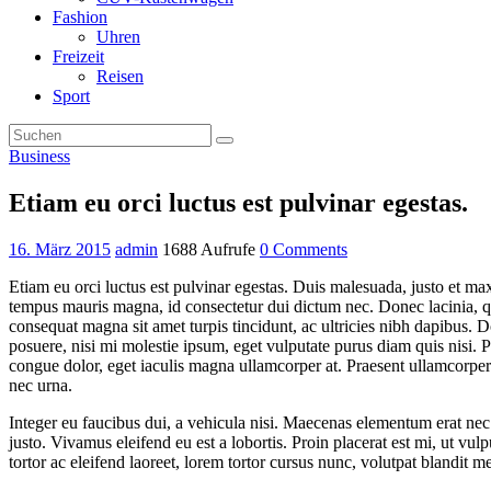
Fashion
Uhren
Freizeit
Reisen
Sport
Business
Etiam eu orci luctus est pulvinar egestas.
16. März 2015
admin
1688 Aufrufe
0 Comments
Etiam eu orci luctus est pulvinar egestas. Duis malesuada, justo et ma
tempus mauris magna, id consectetur dui dictum nec. Donec lacinia, qua
consequat magna sit amet turpis tincidunt, ac ultricies nibh dapibus. D
posuere, nisi mi molestie ipsum, eget vulputate purus diam quis nisi. 
congue dolor, eget iaculis magna ullamcorper at. Praesent ullamcorper 
nec urna.
Integer eu faucibus dui, a vehicula nisi. Maecenas elementum erat n
justo. Vivamus eleifend eu est a lobortis. Proin placerat est mi, ut vul
tortor ac eleifend laoreet, lorem tortor cursus nunc, volutpat blandit me