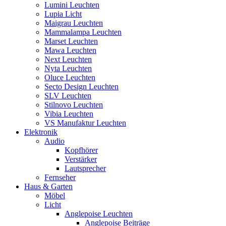
Lumini Leuchten
Lupia Licht
Maigrau Leuchten
Mammalampa Leuchten
Marset Leuchten
Mawa Leuchten
Next Leuchten
Nyta Leuchten
Oluce Leuchten
Secto Design Leuchten
SLV Leuchten
Stilnovo Leuchten
Vibia Leuchten
VS Manufaktur Leuchten
Elektronik
Audio
Kopfhörer
Verstärker
Lautsprecher
Fernseher
Haus & Garten
Möbel
Licht
Anglepoise Leuchten
Anglepoise Beiträge