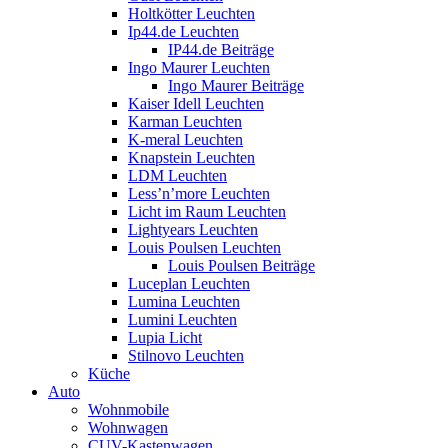
Holtkötter Leuchten
Ip44.de Leuchten
IP44.de Beiträge
Ingo Maurer Leuchten
Ingo Maurer Beiträge
Kaiser Idell Leuchten
Karman Leuchten
K-meral Leuchten
Knapstein Leuchten
LDM Leuchten
Less’n’more Leuchten
Licht im Raum Leuchten
Lightyears Leuchten
Louis Poulsen Leuchten
Louis Poulsen Beiträge
Luceplan Leuchten
Lumina Leuchten
Lumini Leuchten
Lupia Licht
Stilnovo Leuchten
Küche
Auto
Wohnmobile
Wohnwagen
CUV-Kastenwagen