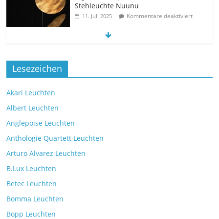
Stehleuchte Nuunu
Kommentare deaktiviert
11. Juli 2025
Die neue Tischleuchte Spectra des
Herstellers Brokis
Lesezeichen
Kommentare deaktiviert
9. Juli 2025
Akari Leuchten
Albert Leuchten
Leselicht mit der VS Manufaktur
BullEYE LED-Stehleuchte
Anglepoise Leuchten
Kommentare deaktiviert
7. Juli 2025
Anthologie Quartett Leuchten
Arturo Alvarez Leuchten
B.Lux Leuchten
Betec Leuchten
Bomma Leuchten
Die Leuchtenkollektion Mona des tschechischen
Herstellers Brokis
Bopp Leuchten
Kommentare deaktiviert
26. Juli 2025