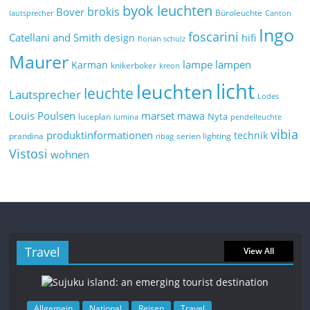
byok leuchten
brokis
Bover
Büroleuchte
lautsprecher
Canton
Ingo
foscarini
Catellani and Smith
design
hifi
florian schulz
Maurer
lampe
lampen
Karman
knikerboker
kreon
licht
leuchten
leuchte
Lautsprecher
Lodes
marset
Louis Poulsen
mawa
Nyta
luceplan
lumina
pendelleuchte
vibia
produktinformationen
technik
prandina
serien lighting
ribag
Vistosi
wohnen
Travel
View All
Allgemein
National
Reisen
Travel