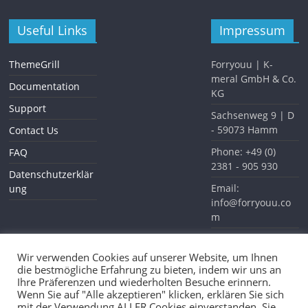
Useful Links
Impressum
ThemeGrill
Forryouu | K-
meral GmbH & Co.
Documentation
KG
Support
Sachsenweg 9 | D
- 59073 Hamm
Contact Us
Phone: +49 (0)
FAQ
2381 - 905 930
Datenschutzerklär
Email:
ung
info@forryouu.co
m
Website:
www.forryouu.com
Wir verwenden Cookies auf unserer Website, um Ihnen
die bestmögliche Erfahrung zu bieten, indem wir uns an
Ihre Präferenzen und wiederholten Besuche erinnern.
Wenn Sie auf "Alle akzeptieren" klicken, erklären Sie sich
mit der Verwendung ALLER Cookies einverstanden. Sie