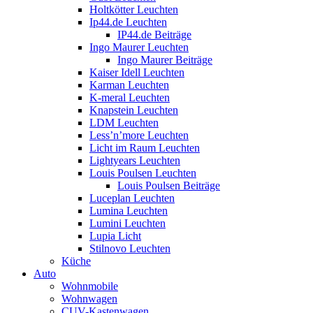
Holtkötter Leuchten
Ip44.de Leuchten
IP44.de Beiträge
Ingo Maurer Leuchten
Ingo Maurer Beiträge
Kaiser Idell Leuchten
Karman Leuchten
K-meral Leuchten
Knapstein Leuchten
LDM Leuchten
Less’n’more Leuchten
Licht im Raum Leuchten
Lightyears Leuchten
Louis Poulsen Leuchten
Louis Poulsen Beiträge
Luceplan Leuchten
Lumina Leuchten
Lumini Leuchten
Lupia Licht
Stilnovo Leuchten
Küche
Auto
Wohnmobile
Wohnwagen
CUV-Kastenwagen