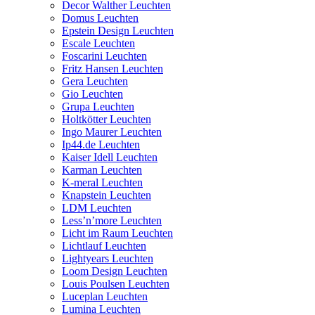
Decor Walther Leuchten
Domus Leuchten
Epstein Design Leuchten
Escale Leuchten
Foscarini Leuchten
Fritz Hansen Leuchten
Gera Leuchten
Gio Leuchten
Grupa Leuchten
Holtkötter Leuchten
Ingo Maurer Leuchten
Ip44.de Leuchten
Kaiser Idell Leuchten
Karman Leuchten
K-meral Leuchten
Knapstein Leuchten
LDM Leuchten
Less’n’more Leuchten
Licht im Raum Leuchten
Lichtlauf Leuchten
Lightyears Leuchten
Loom Design Leuchten
Louis Poulsen Leuchten
Luceplan Leuchten
Lumina Leuchten