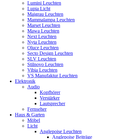
Lumini Leuchten
Lupia Licht
Maigrau Leuchten
Mammalampa Leuchten
Marset Leuchten
Mawa Leuchten
Next Leuchten
Nyta Leuchten
Oluce Leuchten
Secto Design Leuchten
SLV Leuchten
Stilnovo Leuchten
Vibia Leuchten
VS Manufaktur Leuchten
Elektronik
Audio
Kopfhörer
Verstärker
Lautsprecher
Fernseher
Haus & Garten
Möbel
Licht
Anglepoise Leuchten
Anglepoise Beiträge