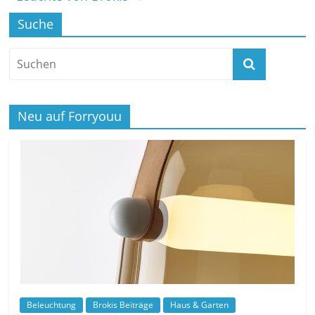
Suche
Neu auf Forryouu
Beleuchtung
Brokis Beiträge
Haus & Garten