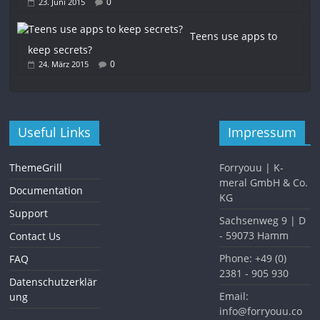
0
23. Juni 2015
Teens use apps to
keep secrets?
0
24. März 2015
Useful Links
Impressum
ThemeGrill
Forryouu | K-
meral GmbH & Co.
Documentation
KG
Support
Sachsenweg 9 | D
- 59073 Hamm
Contact Us
Phone: +49 (0)
FAQ
2381 - 905 930
Datenschutzerklär
Email:
ung
info@forryouu.co