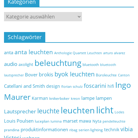
Kategorien
Schlagwörter
anta leuchten
anta
Anthologie Quartett Leuchten
arturo alvarez
beleuchtung
audio
axolight
bluetooth
bluetooth
byok leuchten
brokis
Bover
Büroleuchte
lautsprecher
Canton
Ingo
foscarini
Catellani and Smith
design
hifi
florian schulz
Maurer
lampe
lampen
Karman
knikerboker
kreon
licht
leuchten
leuchte
Lautsprecher
Lodes
marset
Louis Poulsen
mawa
Nyta
luceplan
lumina
pendelleuchte
vibia
produktinformationen
technik
prandina
serien lighting
ribag
Vistosi
wohnen