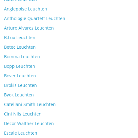
Leselicht mit der VS Manufaktur
Anglepoise Leuchten
BullEYE LED-Stehleuchte
Anthologie Quartett Leuchten
Kommentare deaktiviert
7. Juli 2025
Arturo Alvarez Leuchten
B.Lux Leuchten
Betec Leuchten
Bomma Leuchten
Die Leuchtenkollektion Mona des tschechischen
Bopp Leuchten
Herstellers Brokis
Kommentare deaktiviert
26. Juli 2025
Bover Leuchten
Brokis Leuchten
Byok Leuchten
Catellani Smith Leuchten
Cini Nils Leuchten
Decor Walther Leuchten
Escale Leuchten