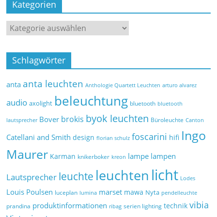
Kategorien
Schlagwörter
anta leuchten
anta
Anthologie Quartett Leuchten
arturo alvarez
beleuchtung
audio
axolight
bluetooth
bluetooth
byok leuchten
brokis
Bover
Büroleuchte
lautsprecher
Canton
Ingo
foscarini
Catellani and Smith
design
hifi
florian schulz
Maurer
lampe
lampen
Karman
knikerboker
kreon
licht
leuchten
leuchte
Lautsprecher
Lodes
marset
Louis Poulsen
mawa
Nyta
luceplan
lumina
pendelleuchte
vibia
produktinformationen
technik
prandina
serien lighting
ribag