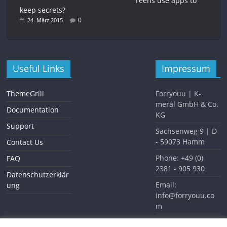
Teens use apps to
keep secrets?
0
24. März 2015
Useful Links
Impressum
ThemeGrill
Forryouu | K-
meral GmbH & Co.
Documentation
KG
Support
Sachsenweg 9 | D
- 59073 Hamm
Contact Us
Phone: +49 (0)
FAQ
2381 - 905 930
Datenschutzerklär
Email:
ung
info@forryouu.co
m
Website: