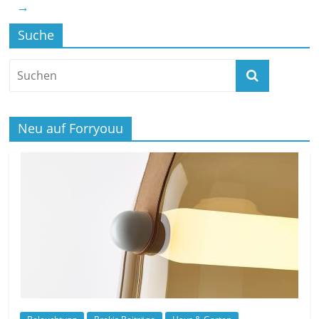
→
Suche
Neu auf Forryouu