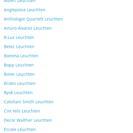
Albert Leuchten
Leselicht mit der VS Manufaktur
Anglepoise Leuchten
BullEYE LED-Stehleuchte
Anthologie Quartett Leuchten
Kommentare deaktiviert
7. Juli 2025
Arturo Alvarez Leuchten
B.Lux Leuchten
Betec Leuchten
Bomma Leuchten
Die Leuchtenkollektion Mona des tschechischen
Bopp Leuchten
Herstellers Brokis
Kommentare deaktiviert
26. Juli 2025
Bover Leuchten
Brokis Leuchten
Byok Leuchten
Catellani Smith Leuchten
Cini Nils Leuchten
Decor Walther Leuchten
Escale Leuchten