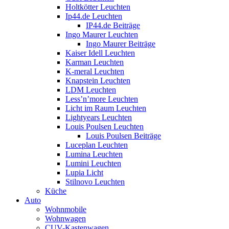
Holtkötter Leuchten
Ip44.de Leuchten
IP44.de Beiträge
Ingo Maurer Leuchten
Ingo Maurer Beiträge
Kaiser Idell Leuchten
Karman Leuchten
K-meral Leuchten
Knapstein Leuchten
LDM Leuchten
Less’n’more Leuchten
Licht im Raum Leuchten
Lightyears Leuchten
Louis Poulsen Leuchten
Louis Poulsen Beiträge
Luceplan Leuchten
Lumina Leuchten
Lumini Leuchten
Lupia Licht
Stilnovo Leuchten
Küche
Auto
Wohnmobile
Wohnwagen
CUV-Kastenwagen