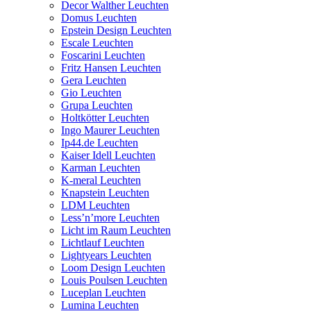
Decor Walther Leuchten
Domus Leuchten
Epstein Design Leuchten
Escale Leuchten
Foscarini Leuchten
Fritz Hansen Leuchten
Gera Leuchten
Gio Leuchten
Grupa Leuchten
Holtkötter Leuchten
Ingo Maurer Leuchten
Ip44.de Leuchten
Kaiser Idell Leuchten
Karman Leuchten
K-meral Leuchten
Knapstein Leuchten
LDM Leuchten
Less’n’more Leuchten
Licht im Raum Leuchten
Lichtlauf Leuchten
Lightyears Leuchten
Loom Design Leuchten
Louis Poulsen Leuchten
Luceplan Leuchten
Lumina Leuchten