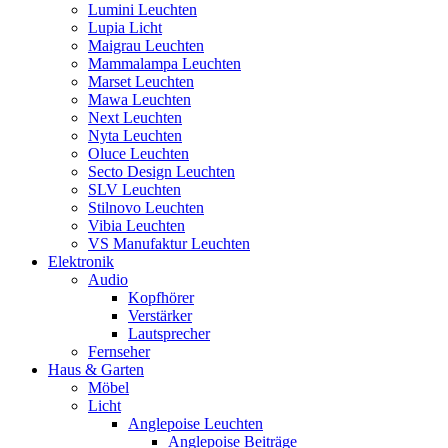
Lumini Leuchten
Lupia Licht
Maigrau Leuchten
Mammalampa Leuchten
Marset Leuchten
Mawa Leuchten
Next Leuchten
Nyta Leuchten
Oluce Leuchten
Secto Design Leuchten
SLV Leuchten
Stilnovo Leuchten
Vibia Leuchten
VS Manufaktur Leuchten
Elektronik
Audio
Kopfhörer
Verstärker
Lautsprecher
Fernseher
Haus & Garten
Möbel
Licht
Anglepoise Leuchten
Anglepoise Beiträge