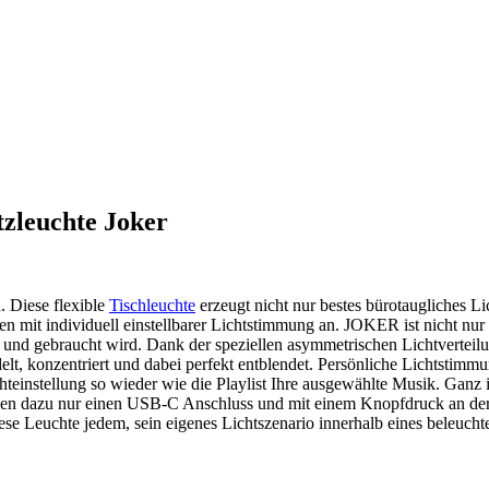
tzleuchte Joker
. Diese flexible
Tischleuchte
erzeugt nicht nur bestes bürotaugliches Lic
n mit individuell einstellbarer Lichtstimmung an. JOKER ist nicht nur
t und gebraucht wird. Dank der speziellen asymmetrischen Lichtverteil
lt, konzentriert und dabei perfekt entblendet. Persönliche Lichtstim
einstellung so wieder wie die Playlist Ihre ausgewählte Musik. Ganz i
wenden dazu nur einen USB-C Anschluss und mit einem Knopfdruck an de
e Leuchte jedem, sein eigenes Lichtszenario innerhalb eines beleucht