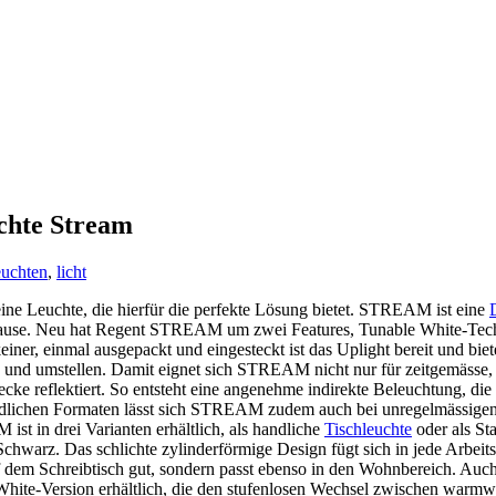
uchte Stream
euchten
,
licht
ine Leuchte, die hierfür die perfekte Lösung bietet. STREAM ist eine
Hause. Neu hat Regent STREAM um zwei Features, Tunable White-Tech
einer, einmal ausgepackt und eingesteckt ist das Uplight bereit und bie
uf- und umstellen. Damit eignet sich STREAM nicht nur für zeitgemäss
ecke reflektiert. So entsteht eine angenehme indirekte Beleuchtung, di
edlichen Formaten lässt sich STREAM zudem auch bei unregelmässigen
st in drei Varianten erhältlich, als handliche
Tischleuchte
oder als St
chwarz. Das schlichte zylinderförmige Design fügt sich in jede Arbei
f dem Schreibtisch gut, sondern passt ebenso in den Wohnbereich. Au
ite-Version erhältlich, die den stufenlosen Wechsel zwischen warm