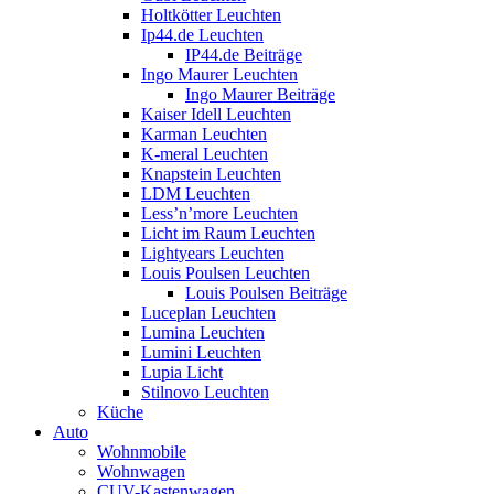
Holtkötter Leuchten
Ip44.de Leuchten
IP44.de Beiträge
Ingo Maurer Leuchten
Ingo Maurer Beiträge
Kaiser Idell Leuchten
Karman Leuchten
K-meral Leuchten
Knapstein Leuchten
LDM Leuchten
Less’n’more Leuchten
Licht im Raum Leuchten
Lightyears Leuchten
Louis Poulsen Leuchten
Louis Poulsen Beiträge
Luceplan Leuchten
Lumina Leuchten
Lumini Leuchten
Lupia Licht
Stilnovo Leuchten
Küche
Auto
Wohnmobile
Wohnwagen
CUV-Kastenwagen