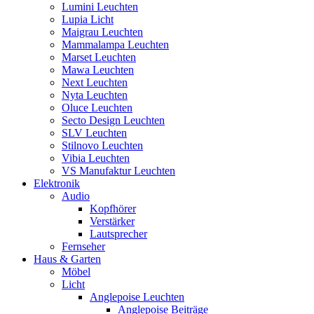
Lumini Leuchten
Lupia Licht
Maigrau Leuchten
Mammalampa Leuchten
Marset Leuchten
Mawa Leuchten
Next Leuchten
Nyta Leuchten
Oluce Leuchten
Secto Design Leuchten
SLV Leuchten
Stilnovo Leuchten
Vibia Leuchten
VS Manufaktur Leuchten
Elektronik
Audio
Kopfhörer
Verstärker
Lautsprecher
Fernseher
Haus & Garten
Möbel
Licht
Anglepoise Leuchten
Anglepoise Beiträge