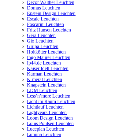
Decor Walther Leuchten
Domus Leuchten
Epstein Design Leuchten
Escale Leuchten
Foscarini Leuchten
Fritz Hansen Leuchten
Gera Leuchten
Gio Leuchten
Grupa Leuchten
Holtkötter Leuchten
Ingo Maurer Leuchten
Ip44.de Leuchten
Kaiser Idell Leuchten
Karman Leuchten
K-meral Leuchten
Knapstein Leuchten
LDM Leuchten
Less’n’more Leuchten
Licht im Raum Leuchten
Lichtlauf Leuchten
Lightyears Leuchten
Loom Design Leuchten
Louis Poulsen Leuchten
Luceplan Leuchten
Lumina Leuchten