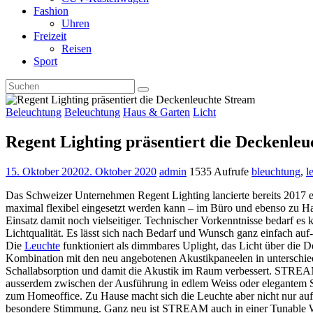
Fashion
Uhren
Freizeit
Reisen
Sport
Beleuchtung
Beleuchtung
Haus & Garten
Licht
Regent Lighting präsentiert die Deckenle
15. Oktober 2020
2. Oktober 2020
admin
1535 Aufrufe
bleuchtung
,
l
Das Schweizer Unternehmen Regent Lighting lancierte bereits 2017 e
maximal flexibel eingesetzt werden kann – im Büro und ebenso zu 
Einsatz damit noch vielseitiger. Technischer Vorkenntnisse bedarf es k
Lichtqualität. Es lässt sich nach Bedarf und Wunsch ganz einfach a
Die
Leuchte
funktioniert als dimmbares Uplight, das Licht über die D
Kombination mit den neu angebotenen Akustikpaneelen in unterschi
Schallabsorption und damit die Akustik im Raum verbessert. STREAM i
ausserdem zwischen der Ausführung in edlem Weiss oder elegantem S
zum Homeoffice. Zu Hause macht sich die Leuchte aber nicht nur au
besondere Stimmung. Ganz neu ist STREAM auch in einer Tunable Wh