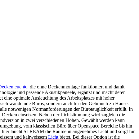
Deckenleuchte
, die ohne Deckenmontage funktioniert und damit
nologie und passende Akustikpaneele, ergänzt und macht deren
tet eine optimale Ausleuchtung des Arbeitsplatzes mit hoher
e, sich wandelnde Büros, sondern auch für den Gebrauch zu Hause.
e alle notwenigen Normanforderungen der Bürotauglichkeit erfüllt. In
 Decken einsetzen. Neben der Lichtstimmung wird zugleich die
andversion in zwei verschiedenen Höhen. Gewählt werden kann
tsumgebung, vom klassischen Büro über Openspace Bereiche bis hin
ch hier taucht STREAM die Räume in angenehmes Licht und sorgt für
weissem und kaltweissem
Licht
bietet. Bei dieser Option ist die