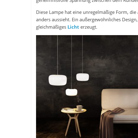
geheimnisvolle Spannung zwischen dem Runden u
Diese Lampe hat eine unregelmäßige Form, die an
anders aussieht. Ein außergewöhnliches Desig
gleichmäßiges
Licht
erzeugt.