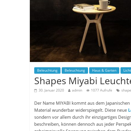
Beleuchtung
Beleuchtung
Haus & Garten
Licht
Shapes Miyabi Leuchte
30. Januar 2020
admin
1077 Aufrufe
shap
Der Name MIYABI kommt aus dem Japanischen und
Material wunderbar widerspiegelt. Diese neue
L
sondern vor allem durch ihr einzigartiges Desi
beschreiben, können dennoch aus jeder Perspek