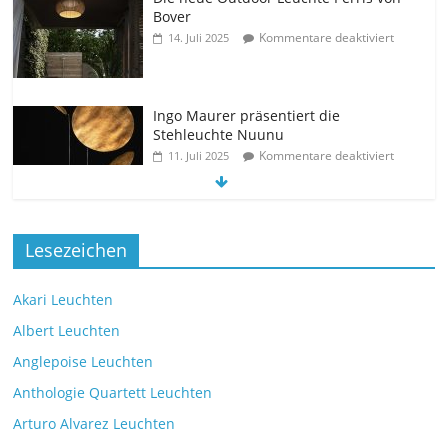
Bover
Kommentare deaktiviert
14. Juli 2025
Ingo Maurer präsentiert die
Stehleuchte Nuunu
Kommentare deaktiviert
11. Juli 2025
Die neue Tischleuchte Spectra des
Lesezeichen
Herstellers Brokis
Kommentare deaktiviert
9. Juli 2025
Akari Leuchten
Albert Leuchten
Leselicht mit der VS Manufaktur
Anglepoise Leuchten
BullEYE LED-Stehleuchte
Anthologie Quartett Leuchten
Kommentare deaktiviert
7. Juli 2025
Arturo Alvarez Leuchten