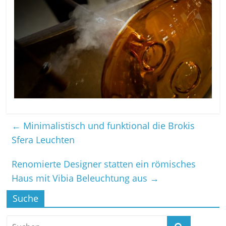
←
Minimalistisch und funktional die Brokis
Sfera Leuchten
Renomierte Designer statten ein römisches
Haus mit Vibia Beleuchtung aus
→
Suche