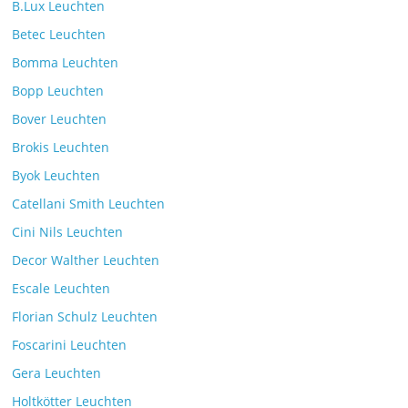
B.Lux Leuchten
Betec Leuchten
Bomma Leuchten
Die Leuchtenkollektion Mona des tschechischen
Bopp Leuchten
Herstellers Brokis
Kommentare deaktiviert
26. Juli 2025
Bover Leuchten
Brokis Leuchten
Byok Leuchten
Catellani Smith Leuchten
Cini Nils Leuchten
Decor Walther Leuchten
Escale Leuchten
Florian Schulz Leuchten
Foscarini Leuchten
Gera Leuchten
Holtkötter Leuchten