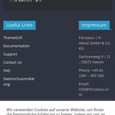
0
24. März 2015
Useful Links
Impressum
ThemeGrill
Forryouu | K-
meral GmbH & Co.
Documentation
KG
Support
Sachsenweg 9 | D
- 59073 Hamm
Contact Us
Phone: +49 (0)
FAQ
2381 - 905 930
Datenschutzerklär
Email:
ung
info@forryouu.co
m
Website:
www.forryouu.com
Wir verwenden Cookies auf unserer Website, um Ihnen
die bestmögliche Erfahrung zu bieten, indem wir uns an