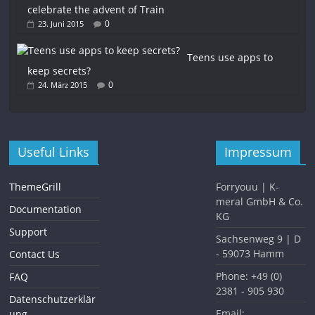
celebrate the advent of Train
0
23. Juni 2015
Teens use apps to
keep secrets?
0
24. März 2015
Useful Links
Impressum
ThemeGrill
Forryouu | K-
meral GmbH & Co.
Documentation
KG
Support
Sachsenweg 9 | D
- 59073 Hamm
Contact Us
Phone: +49 (0)
FAQ
2381 - 905 930
Datenschutzerklär
Email:
ung