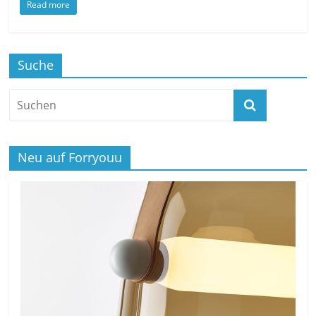
Read more
Suche
Neu auf Forryouu