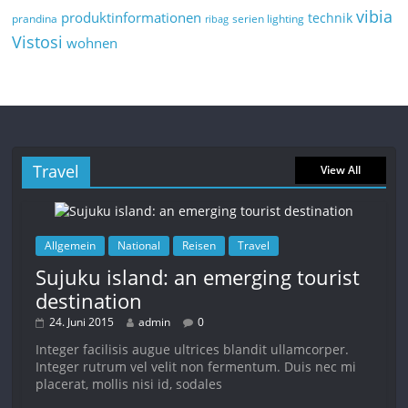
vibia
produktinformationen
technik
prandina
serien lighting
ribag
Vistosi
wohnen
Travel
View All
Allgemein
National
Reisen
Travel
Sujuku island: an emerging tourist
destination
24. Juni 2015
admin
0
Integer facilisis augue ultrices blandit ullamcorper.
Integer rutrum vel velit non fermentum. Duis nec mi
placerat, mollis nisi id, sodales