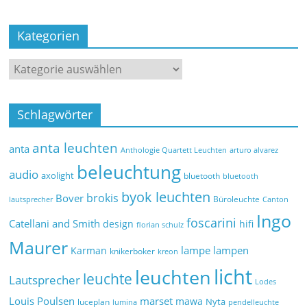
Kategorien
Schlagwörter
anta leuchten
anta
Anthologie Quartett Leuchten
arturo alvarez
beleuchtung
audio
axolight
bluetooth
bluetooth
byok leuchten
brokis
Bover
Büroleuchte
lautsprecher
Canton
Ingo
foscarini
Catellani and Smith
design
hifi
florian schulz
Maurer
lampe
lampen
Karman
knikerboker
kreon
licht
leuchten
leuchte
Lautsprecher
Lodes
marset
Louis Poulsen
mawa
Nyta
luceplan
lumina
pendelleuchte