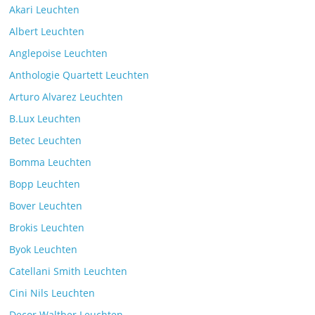
Akari Leuchten
Albert Leuchten
Leselicht mit der VS Manufaktur
Anglepoise Leuchten
BullEYE LED-Stehleuchte
Anthologie Quartett Leuchten
Kommentare deaktiviert
7. Juli 2025
Arturo Alvarez Leuchten
B.Lux Leuchten
Betec Leuchten
Bomma Leuchten
Die Leuchtenkollektion Mona des tschechischen
Bopp Leuchten
Herstellers Brokis
Kommentare deaktiviert
26. Juli 2025
Bover Leuchten
Brokis Leuchten
Byok Leuchten
Catellani Smith Leuchten
Cini Nils Leuchten
Decor Walther Leuchten