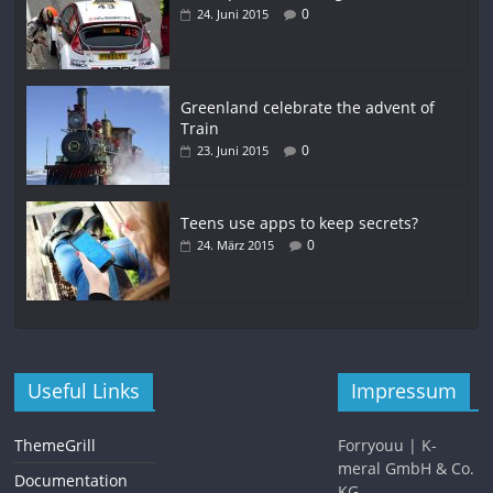
0
24. Juni 2015
Greenland celebrate the advent of
Train
0
23. Juni 2015
Teens use apps to keep secrets?
0
24. März 2015
Useful Links
Impressum
ThemeGrill
Forryouu | K-
meral GmbH & Co.
Documentation
KG