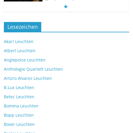
Die neue Tischleuchte Spectra des
Lesezeichen
Herstellers Brokis
Kommentare deaktiviert
9. Juli 2025
Akari Leuchten
Albert Leuchten
Leselicht mit der VS Manufaktur
Anglepoise Leuchten
BullEYE LED-Stehleuchte
Anthologie Quartett Leuchten
Kommentare deaktiviert
7. Juli 2025
Arturo Alvarez Leuchten
B.Lux Leuchten
Die Leuchtenkollektion Mona des
Betec Leuchten
tschechischen Herstellers Brokis
Kommentare deaktiviert
26. Juli 2025
Bomma Leuchten
Bopp Leuchten
Bover Leuchten