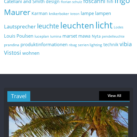
Ingo
foscarini
Catellani and Smith
design
hifi
florian schulz
Maurer
lampe
lampen
Karman
knikerboker
kreon
licht
leuchten
leuchte
Lautsprecher
Lodes
marset
Louis Poulsen
mawa
Nyta
luceplan
lumina
pendelleuchte
vibia
produktinformationen
technik
prandina
serien lighting
ribag
Vistosi
wohnen
Travel
View All