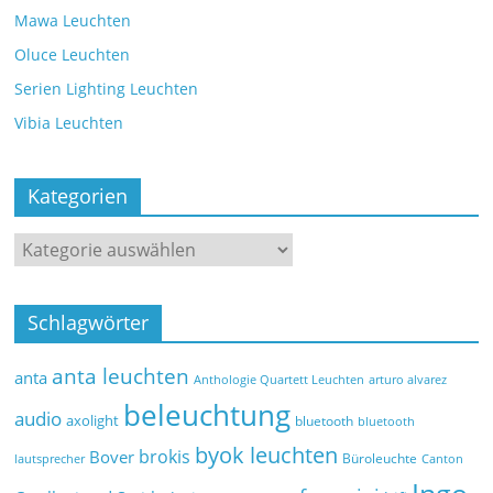
Mawa Leuchten
Oluce Leuchten
Serien Lighting Leuchten
Vibia Leuchten
Kategorien
Schlagwörter
anta leuchten
anta
Anthologie Quartett Leuchten
arturo alvarez
beleuchtung
audio
axolight
bluetooth
bluetooth
byok leuchten
brokis
Bover
Büroleuchte
lautsprecher
Canton