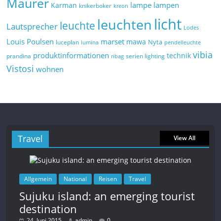
Maurer
lampe
lampen
Karman
knikerboker
kreon
licht
leuchten
leuchte
Lautsprecher
Lodes
marset
Louis Poulsen
mawa
Nyta
luceplan
lumina
pendelleuchte
vibia
produktinformationen
technik
prandina
serien lighting
ribag
Vistosi
wohnen
Travel
View All
Allgemein
National
Reisen
Travel
Sujuku island: an emerging tourist
destination
24. Juni 2015
admin
0