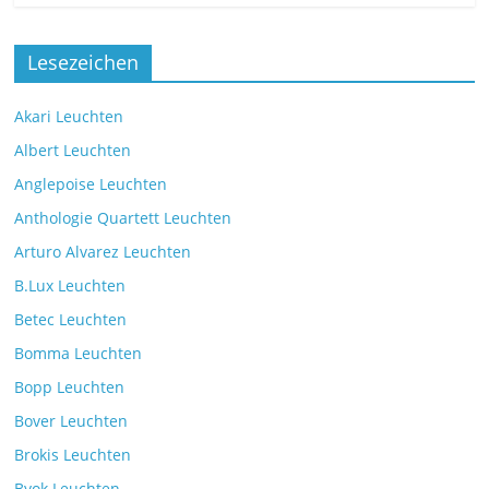
Die neue Tischleuchte Spectra des
Lesezeichen
Herstellers Brokis
Kommentare deaktiviert
9. Juli 2025
Akari Leuchten
Albert Leuchten
Leselicht mit der VS Manufaktur
Anglepoise Leuchten
BullEYE LED-Stehleuchte
Anthologie Quartett Leuchten
Kommentare deaktiviert
7. Juli 2025
Arturo Alvarez Leuchten
B.Lux Leuchten
Betec Leuchten
Bomma Leuchten
Die Leuchtenkollektion Mona des tschechischen
Bopp Leuchten
Herstellers Brokis
Kommentare deaktiviert
26. Juli 2025
Bover Leuchten
Brokis Leuchten
Byok Leuchten