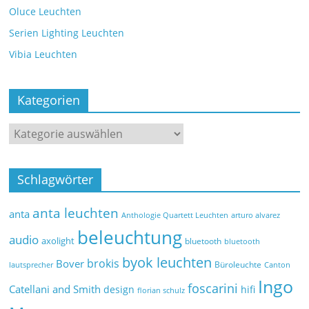
Oluce Leuchten
Serien Lighting Leuchten
Vibia Leuchten
Kategorien
Schlagwörter
anta leuchten
anta
Anthologie Quartett Leuchten
arturo alvarez
beleuchtung
audio
axolight
bluetooth
bluetooth
byok leuchten
brokis
Bover
Büroleuchte
lautsprecher
Canton
Ingo
foscarini
Catellani and Smith
design
hifi
florian schulz