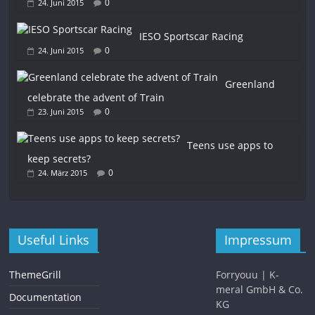
0
24. Juni 2015
IESO Sportscar Racing
0
24. Juni 2015
Greenland
celebrate the advent of Train
0
23. Juni 2015
Teens use apps to
keep secrets?
0
24. März 2015
Useful Links
Impressum
ThemeGrill
Forryouu | K-
meral GmbH & Co.
Documentation
KG