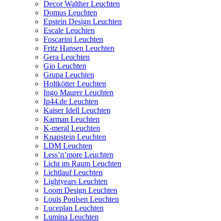
Decor Walther Leuchten
Domus Leuchten
Epstein Design Leuchten
Escale Leuchten
Foscarini Leuchten
Fritz Hansen Leuchten
Gera Leuchten
Gio Leuchten
Grupa Leuchten
Holtkötter Leuchten
Ingo Maurer Leuchten
Ip44.de Leuchten
Kaiser Idell Leuchten
Karman Leuchten
K-meral Leuchten
Knapstein Leuchten
LDM Leuchten
Less’n’more Leuchten
Licht im Raum Leuchten
Lichtlauf Leuchten
Lightyears Leuchten
Loom Design Leuchten
Louis Poulsen Leuchten
Luceplan Leuchten
Lumina Leuchten