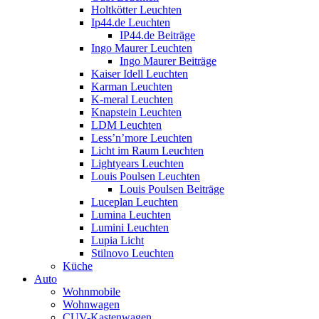
Holtkötter Leuchten
Ip44.de Leuchten
IP44.de Beiträge
Ingo Maurer Leuchten
Ingo Maurer Beiträge
Kaiser Idell Leuchten
Karman Leuchten
K-meral Leuchten
Knapstein Leuchten
LDM Leuchten
Less’n’more Leuchten
Licht im Raum Leuchten
Lightyears Leuchten
Louis Poulsen Leuchten
Louis Poulsen Beiträge
Luceplan Leuchten
Lumina Leuchten
Lumini Leuchten
Lupia Licht
Stilnovo Leuchten
Küche
Auto
Wohnmobile
Wohnwagen
CUV-Kastenwagen