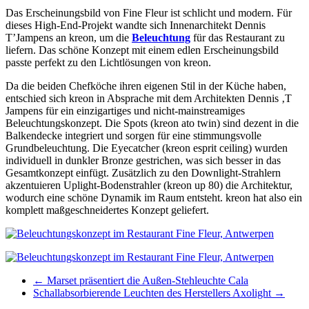
Das Erscheinungsbild von Fine Fleur ist schlicht und modern. Für
dieses High-End-Projekt wandte sich Innenarchitekt Dennis
T’Jampens an kreon, um die
Beleuchtung
für das Restaurant zu
liefern. Das schöne Konzept mit einem edlen Erscheinungsbild
passte perfekt zu den Lichtlösungen von kreon.
Da die beiden Chefköche ihren eigenen Stil in der Küche haben,
entschied sich kreon in Absprache mit dem Architekten Dennis ‚T
Jampens für ein einzigartiges und nicht-mainstreamiges
Beleuchtungskonzept. Die Spots (kreon ato twin) sind dezent in die
Balkendecke integriert und sorgen für eine stimmungsvolle
Grundbeleuchtung. Die Eyecatcher (kreon esprit ceiling) wurden
individuell in dunkler Bronze gestrichen, was sich besser in das
Gesamtkonzept einfügt. Zusätzlich zu den Downlight-Strahlern
akzentuieren Uplight-Bodenstrahler (kreon up 80) die Architektur,
wodurch eine schöne Dynamik im Raum entsteht. kreon hat also ein
komplett maßgeschneidertes Konzept geliefert.
←
Marset präsentiert die Außen-Stehleuchte Cala
Schallabsorbierende Leuchten des Herstellers Axolight
→