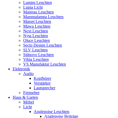
Lumini Leuchten
Lupia Licht
Maigrau Leuchten
Mammalampa Leuchten
Marset Leuchten
Mawa Leuchten
Next Leuchten
Nyta Leuchten
Oluce Leuchten
Secto Design Leuchten
SLV Leuchten
Stilnovo Leuchten
Vibia Leuchten
VS Manufaktur Leuchten
Elektronik
Audio
Kopfhörer
Verstärker
Lautsprecher
Fernseher
Haus & Garten
Möbel
Licht
Anglepoise Leuchten
Anglepoise Beiträge