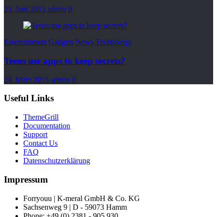
23. Juni 2015
admin
0
Entertainment
Gadgets
News
Technology
Teens use apps to keep secrets?
24. März 2015
admin
0
Useful Links
ThemeGrill
Documentation
Support
Contact Us
FAQ
Datenschutzerklärung
Impressum
Forryouu | K-meral GmbH & Co. KG
Sachsenweg 9 | D - 59073 Hamm
Phone: +49 (0) 2381 - 905 930