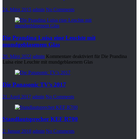
24. März 2015
admin
No Comments
Die Prandina Luisa eine Leuchte mit
mundgeblasenem Glas
29. März 2022
admin
Kommentare deaktiviert
für Die Prandina
Luisa eine Leuchte mit mundgeblasenem Glas
Die Panasonic TV’s 2017
21. April 2017
admin
No Comments
Standlautsprecher KEF R700
2. Januar 2018
admin
No Comments