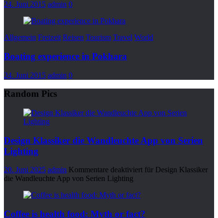
24. Juni 2015
admin
0
Allgemein
Freizeit
Reisen
Tourism
Travel
World
Boating experience in Pokhara
24. Juni 2015
admin
0
Random Pics
Design Klassiker die Wandleuchte App von Serien
Lighting
20. Juni 2025
admin
Kommentare deaktiviert
für Design Klassiker
die Wandleuchte App von Serien Lighting
Coffee is health food: Myth or fact?