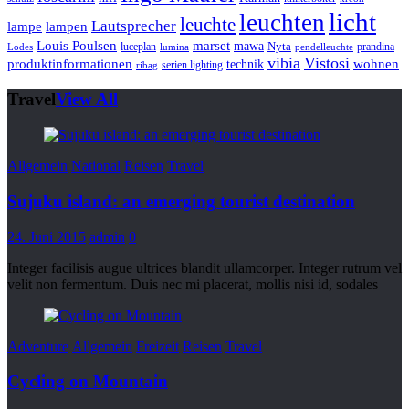
licht
leuchten
leuchte
Lautsprecher
lampe
lampen
marset
Louis Poulsen
mawa
luceplan
Nyta
prandina
Lodes
lumina
pendelleuchte
vibia
Vistosi
produktinformationen
wohnen
technik
serien lighting
ribag
Travel
View All
Allgemein
National
Reisen
Travel
Sujuku island: an emerging tourist destination
24. Juni 2015
admin
0
Integer facilisis augue ultrices blandit ullamcorper. Integer rutrum vel
velit non fermentum. Duis nec mi placerat, mollis nisi id, sodales
Adventure
Allgemein
Freizeit
Reisen
Travel
Cycling on Mountain