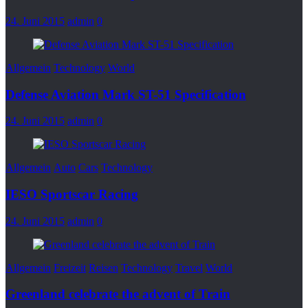
24. Juni 2015
admin
0
Allgemein
Technology
World
Defense Aviation Mark ST-51 Specification
24. Juni 2015
admin
0
Allgemein
Auto
Cars
Technology
IESO Sportscar Racing
24. Juni 2015
admin
0
Allgemein
Freizeit
Reisen
Technology
Travel
World
Greenland celebrate the advent of Train