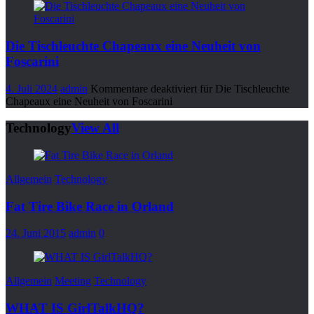
Die Tischleuchte Chapeaux eine Neuheit von
Foscarini
4. Juli 2024
admin
Kommentare deaktiviert
für Die Tischleuchte
Chapeaux eine Neuheit von Foscarini
Technology
View All
Allgemein
Technology
Fat Tire Bike Race in Orland
24. Juni 2015
admin
0
Allgemein
Meeting
Technology
WHAT IS GirlTalkHQ?