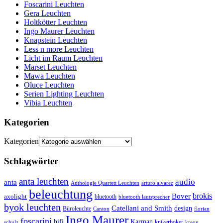
Foscarini Leuchten
Gera Leuchten
Holtkötter Leuchten
Ingo Maurer Leuchten
Knapstein Leuchten
Less n more Leuchten
Licht im Raum Leuchten
Marset Leuchten
Mawa Leuchten
Oluce Leuchten
Serien Lighting Leuchten
Vibia Leuchten
Kategorien
Kategorien
Schlagwörter
anta leuchten
audio
anta
Anthologie Quartett Leuchten
arturo alvarez
beleuchtung
brokis
Bover
axolight
bluetooth
bluetooth lautsprecher
byok leuchten
Catellani and Smith
design
Büroleuchte
Canton
florian
Ingo Maurer
foscarini
hifi
Karman
knikerboker
schulz
kreon