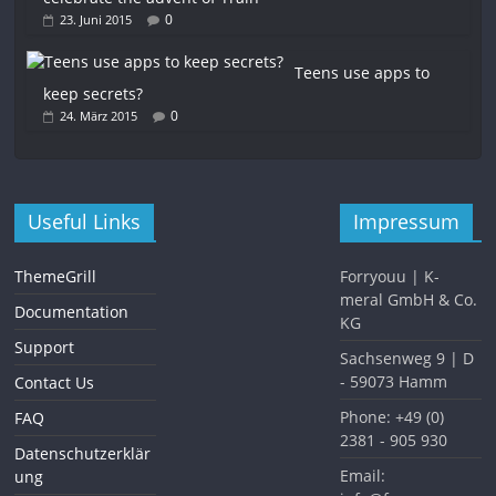
0
23. Juni 2015
Teens use apps to
keep secrets?
0
24. März 2015
Useful Links
Impressum
ThemeGrill
Forryouu | K-
meral GmbH & Co.
Documentation
KG
Support
Sachsenweg 9 | D
- 59073 Hamm
Contact Us
Phone: +49 (0)
FAQ
2381 - 905 930
Datenschutzerklär
Email:
ung