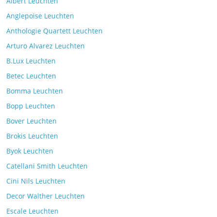
Albert Leuchten
Leselicht mit der VS Manufaktur
Anglepoise Leuchten
BullEYE LED-Stehleuchte
Anthologie Quartett Leuchten
Kommentare deaktiviert
7. Juli 2025
Arturo Alvarez Leuchten
B.Lux Leuchten
Betec Leuchten
Bomma Leuchten
Die Leuchtenkollektion Mona des tschechischen
Bopp Leuchten
Herstellers Brokis
Kommentare deaktiviert
26. Juli 2025
Bover Leuchten
Brokis Leuchten
Byok Leuchten
Catellani Smith Leuchten
Cini Nils Leuchten
Decor Walther Leuchten
Escale Leuchten