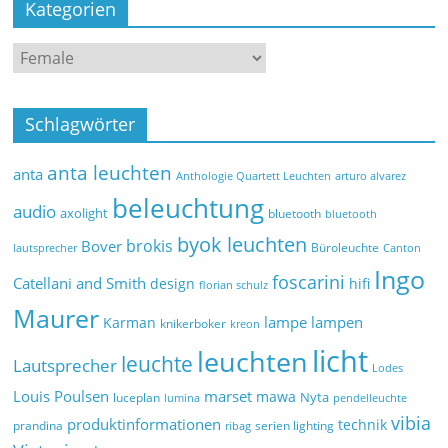
Kategorien
Schlagwörter
anta leuchten
anta
Anthologie Quartett Leuchten
arturo alvarez
beleuchtung
audio
axolight
bluetooth
bluetooth
byok leuchten
brokis
Bover
Büroleuchte
lautsprecher
Canton
Ingo
foscarini
Catellani and Smith
design
hifi
florian schulz
Maurer
lampe
lampen
Karman
knikerboker
kreon
licht
leuchten
leuchte
Lautsprecher
Lodes
marset
Louis Poulsen
mawa
Nyta
luceplan
lumina
pendelleuchte
vibia
produktinformationen
technik
prandina
serien lighting
ribag