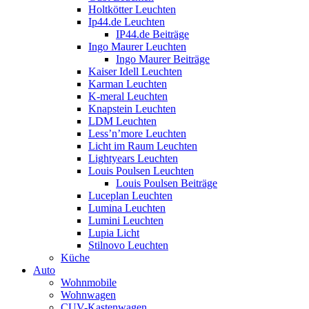
Holtkötter Leuchten
Ip44.de Leuchten
IP44.de Beiträge
Ingo Maurer Leuchten
Ingo Maurer Beiträge
Kaiser Idell Leuchten
Karman Leuchten
K-meral Leuchten
Knapstein Leuchten
LDM Leuchten
Less’n’more Leuchten
Licht im Raum Leuchten
Lightyears Leuchten
Louis Poulsen Leuchten
Louis Poulsen Beiträge
Luceplan Leuchten
Lumina Leuchten
Lumini Leuchten
Lupia Licht
Stilnovo Leuchten
Küche
Auto
Wohnmobile
Wohnwagen
CUV-Kastenwagen