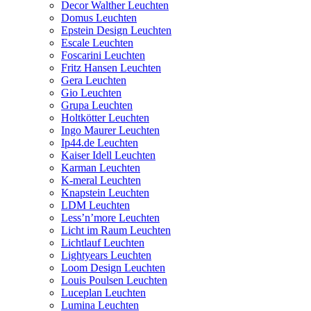
Decor Walther Leuchten
Domus Leuchten
Epstein Design Leuchten
Escale Leuchten
Foscarini Leuchten
Fritz Hansen Leuchten
Gera Leuchten
Gio Leuchten
Grupa Leuchten
Holtkötter Leuchten
Ingo Maurer Leuchten
Ip44.de Leuchten
Kaiser Idell Leuchten
Karman Leuchten
K-meral Leuchten
Knapstein Leuchten
LDM Leuchten
Less’n’more Leuchten
Licht im Raum Leuchten
Lichtlauf Leuchten
Lightyears Leuchten
Loom Design Leuchten
Louis Poulsen Leuchten
Luceplan Leuchten
Lumina Leuchten