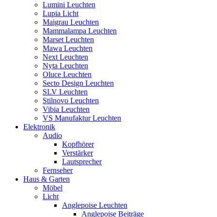
Lumini Leuchten
Lupia Licht
Maigrau Leuchten
Mammalampa Leuchten
Marset Leuchten
Mawa Leuchten
Next Leuchten
Nyta Leuchten
Oluce Leuchten
Secto Design Leuchten
SLV Leuchten
Stilnovo Leuchten
Vibia Leuchten
VS Manufaktur Leuchten
Elektronik
Audio
Kopfhörer
Verstärker
Lautsprecher
Fernseher
Haus & Garten
Möbel
Licht
Anglepoise Leuchten
Anglepoise Beiträge