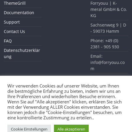
ThemeGrill
Forryouu | K-
meral GmbH & Co.
Documentation
KG
Support
Sachsenweg 9 | D
- 59073 Hamm
Contact Us
Phone: +49 (0)
FAQ
2381 - 905 930
Datenschutzerklär
Email:
ung
info@forryouu.co
m
Website:
www.forryouu.com
Wir verwenden Cookies auf unserer Website, um Ihnen
die bestmögliche Erfahrung zu bieten, indem wir uns an
Ihre Präferenzen und wiederholten Besuche erinnern.
Wenn Sie auf "Alle akzeptieren" klicken, erklären Sie sich
mit der Verwendung ALLER Cookies einverstanden. Sie
können jedoch die "Cookie-Einstellungen" besuchen, um
Waldhaus Möhnesee
eine kontrollierte Zustimmung zu erteilen..
Copyright © 2026
Forryouu
. All rights reserved.
Theme: ColorMag Pro by
ThemeGrill
. Powered by
WordPress
.
Cookie Einstellungen
Alle akzeptieren