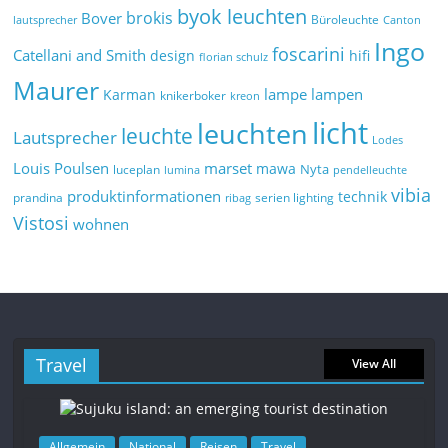
byok leuchten
brokis
Bover
Büroleuchte
lautsprecher
Canton
Ingo
foscarini
Catellani and Smith
design
hifi
florian schulz
Maurer
lampe
lampen
Karman
knikerboker
kreon
licht
leuchten
leuchte
Lautsprecher
Lodes
marset
Louis Poulsen
mawa
Nyta
luceplan
lumina
pendelleuchte
vibia
produktinformationen
technik
prandina
serien lighting
ribag
Vistosi
wohnen
Travel
View All
Allgemein
National
Reisen
Travel