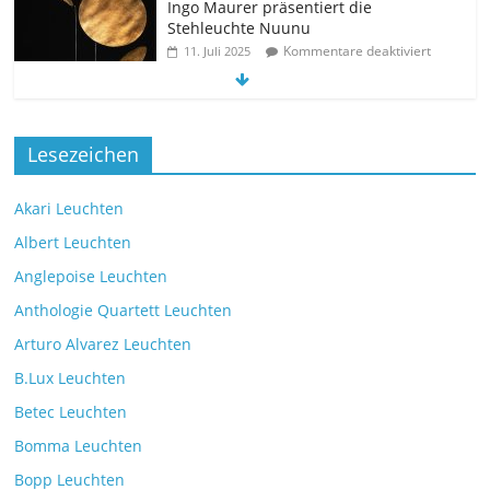
Ingo Maurer präsentiert die
Stehleuchte Nuunu
Kommentare deaktiviert
11. Juli 2025
Die neue Tischleuchte Spectra des
Lesezeichen
Herstellers Brokis
Kommentare deaktiviert
9. Juli 2025
Akari Leuchten
Albert Leuchten
Leselicht mit der VS Manufaktur
Anglepoise Leuchten
BullEYE LED-Stehleuchte
Anthologie Quartett Leuchten
Kommentare deaktiviert
7. Juli 2025
Arturo Alvarez Leuchten
B.Lux Leuchten
Betec Leuchten
Bomma Leuchten
Die Leuchtenkollektion Mona des tschechischen
Bopp Leuchten
Herstellers Brokis