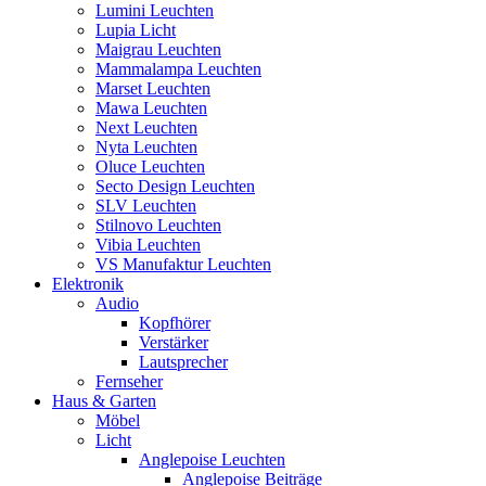
Lumini Leuchten
Lupia Licht
Maigrau Leuchten
Mammalampa Leuchten
Marset Leuchten
Mawa Leuchten
Next Leuchten
Nyta Leuchten
Oluce Leuchten
Secto Design Leuchten
SLV Leuchten
Stilnovo Leuchten
Vibia Leuchten
VS Manufaktur Leuchten
Elektronik
Audio
Kopfhörer
Verstärker
Lautsprecher
Fernseher
Haus & Garten
Möbel
Licht
Anglepoise Leuchten
Anglepoise Beiträge