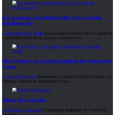
Der spanische Leuchtenhersteller Bover und die
Kollektion Bol
2. Dezember 2022
admin
Kommentare deaktiviert
für Der spanische
Leuchtenhersteller Bover und die Kollektion Bol
Eine Neuheit von Catellani Smith ist die Stehleuchte
Trenta
16. April 2025
admin
Kommentare deaktiviert
für Eine Neuheit von
Catellani Smith ist die Stehleuchte Trenta
Vistosi Plot Leuchten
28. Oktober 2019
admin
Kommentare deaktiviert
für Vistosi Plot
Leuchten