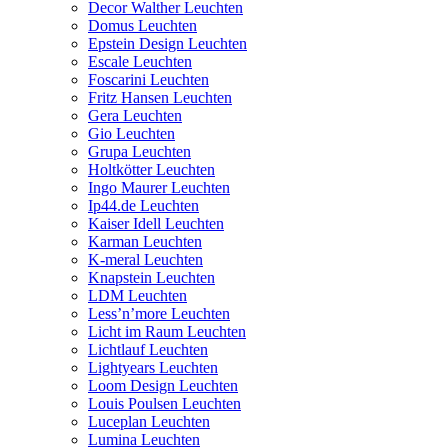
Decor Walther Leuchten
Domus Leuchten
Epstein Design Leuchten
Escale Leuchten
Foscarini Leuchten
Fritz Hansen Leuchten
Gera Leuchten
Gio Leuchten
Grupa Leuchten
Holtkötter Leuchten
Ingo Maurer Leuchten
Ip44.de Leuchten
Kaiser Idell Leuchten
Karman Leuchten
K-meral Leuchten
Knapstein Leuchten
LDM Leuchten
Less’n’more Leuchten
Licht im Raum Leuchten
Lichtlauf Leuchten
Lightyears Leuchten
Loom Design Leuchten
Louis Poulsen Leuchten
Luceplan Leuchten
Lumina Leuchten