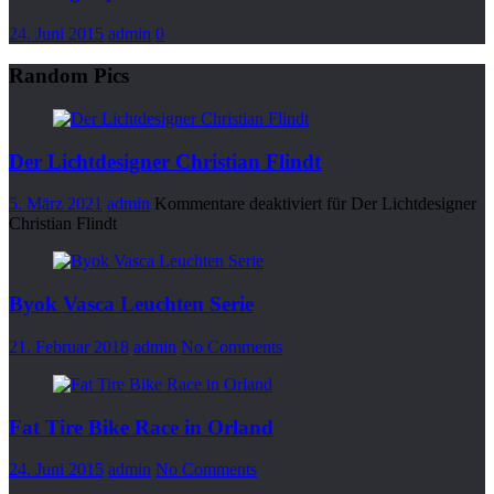
24. Juni 2015
admin
0
Random Pics
Der Lichtdesigner Christian Flindt
5. März 2021
admin
Kommentare deaktiviert
für Der Lichtdesigner
Christian Flindt
Byok Vasca Leuchten Serie
21. Februar 2018
admin
No Comments
Fat Tire Bike Race in Orland
24. Juni 2015
admin
No Comments