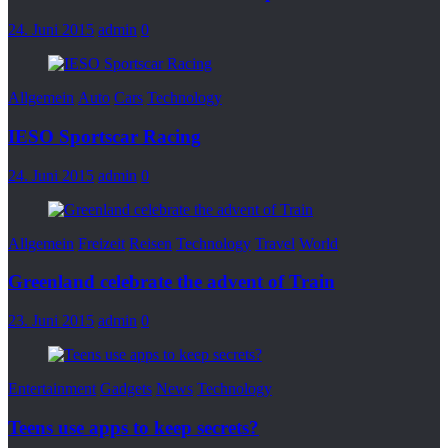
24. Juni 2015
admin
0
Allgemein
Auto
Cars
Technology
IESO Sportscar Racing
24. Juni 2015
admin
0
Allgemein
Freizeit
Reisen
Technology
Travel
World
Greenland celebrate the advent of Train
23. Juni 2015
admin
0
Entertainment
Gadgets
News
Technology
Teens use apps to keep secrets?