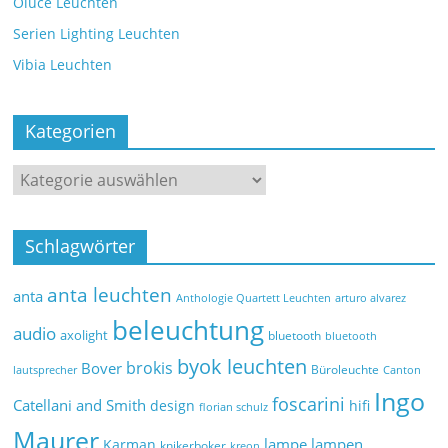
Oluce Leuchten
Serien Lighting Leuchten
Vibia Leuchten
Kategorien
Schlagwörter
anta leuchten
anta
Anthologie Quartett Leuchten
arturo alvarez
beleuchtung
audio
axolight
bluetooth
bluetooth
byok leuchten
brokis
Bover
Büroleuchte
lautsprecher
Canton
Ingo
foscarini
Catellani and Smith
design
hifi
florian schulz
Maurer
lampe
lampen
Karman
knikerboker
kreon