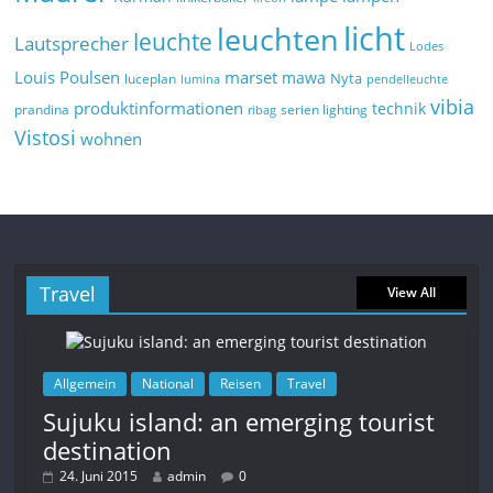
licht
leuchten
leuchte
Lautsprecher
Lodes
marset
Louis Poulsen
mawa
Nyta
luceplan
lumina
pendelleuchte
vibia
produktinformationen
technik
prandina
serien lighting
ribag
Vistosi
wohnen
Travel
View All
Allgemein
National
Reisen
Travel
Sujuku island: an emerging tourist
destination
24. Juni 2015
admin
0