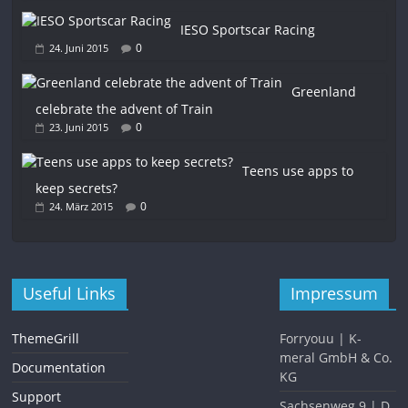
IESO Sportscar Racing
0
24. Juni 2015
Greenland
celebrate the advent of Train
0
23. Juni 2015
Teens use apps to
keep secrets?
0
24. März 2015
Useful Links
Impressum
ThemeGrill
Forryouu | K-
meral GmbH & Co.
Documentation
KG
Support
Sachsenweg 9 | D