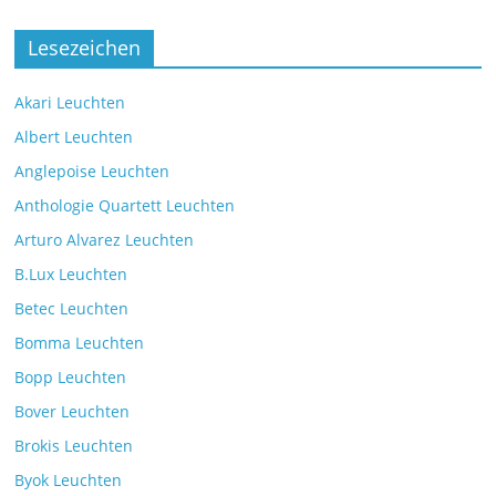
Die neue Tischleuchte Spectra des
Herstellers Brokis
Lesezeichen
Kommentare deaktiviert
9. Juli 2025
Akari Leuchten
Albert Leuchten
Leselicht mit der VS Manufaktur
BullEYE LED-Stehleuchte
Anglepoise Leuchten
Kommentare deaktiviert
7. Juli 2025
Anthologie Quartett Leuchten
Arturo Alvarez Leuchten
B.Lux Leuchten
Betec Leuchten
Bomma Leuchten
Die Leuchtenkollektion Mona des tschechischen
Herstellers Brokis
Bopp Leuchten
Kommentare deaktiviert
26. Juli 2025
Bover Leuchten
Brokis Leuchten
Byok Leuchten