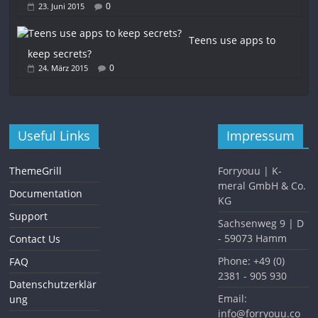
0
23. Juni 2015
Teens use apps to
keep secrets?
0
24. März 2015
Useful Links
Impressum
ThemeGrill
Forryouu | K-
meral GmbH & Co.
Documentation
KG
Support
Sachsenweg 9 | D
- 59073 Hamm
Contact Us
Phone: +49 (0)
FAQ
2381 - 905 930
Datenschutzerklär
Email:
ung
info@forryouu.co