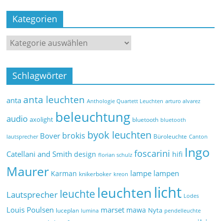
Kategorien
Schlagwörter
anta leuchten
anta
Anthologie Quartett Leuchten
arturo alvarez
beleuchtung
audio
axolight
bluetooth
bluetooth
byok leuchten
brokis
Bover
Büroleuchte
lautsprecher
Canton
Ingo
foscarini
Catellani and Smith
design
hifi
florian schulz
Maurer
lampe
lampen
Karman
knikerboker
kreon
licht
leuchten
leuchte
Lautsprecher
Lodes
marset
Louis Poulsen
mawa
Nyta
luceplan
lumina
pendelleuchte