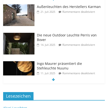
Außenleuchten des Herstellers Karman
Kommentare deaktiviert
21. Juli 2025
Die neue Outdoor Leuchte Perris von
Bover
Kommentare deaktiviert
14. Juli 2025
Ingo Maurer präsentiert die
Stehleuchte Nuunu
Kommentare deaktiviert
11. Juli 2025
Die
Lesezeichen
neu
e
Tischleuchte Spectra des Herstellers Brokis
Akari Leuchten