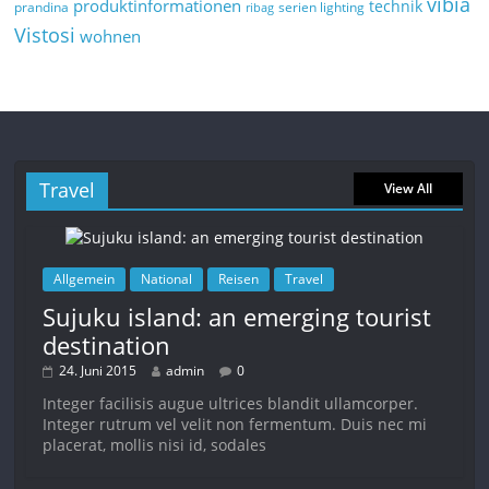
vibia
produktinformationen
technik
prandina
serien lighting
ribag
Vistosi
wohnen
Travel
View All
Allgemein
National
Reisen
Travel
Sujuku island: an emerging tourist
destination
24. Juni 2015
admin
0
Integer facilisis augue ultrices blandit ullamcorper.
Integer rutrum vel velit non fermentum. Duis nec mi
placerat, mollis nisi id, sodales