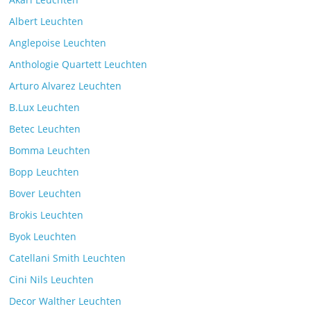
Kommentare deaktiviert
9. Juli 2025
Albert Leuchten
Leselicht mit der VS Manufaktur
Anglepoise Leuchten
BullEYE LED-Stehleuchte
Anthologie Quartett Leuchten
Kommentare deaktiviert
7. Juli 2025
Arturo Alvarez Leuchten
B.Lux Leuchten
Betec Leuchten
Bomma Leuchten
Die Leuchtenkollektion Mona des tschechischen
Bopp Leuchten
Herstellers Brokis
Kommentare deaktiviert
26. Juli 2025
Bover Leuchten
Brokis Leuchten
Byok Leuchten
Catellani Smith Leuchten
Cini Nils Leuchten
Decor Walther Leuchten