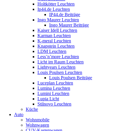
Holtkötter Leuchten
Ip44.de Leuchten
IP44.de Beiträge
Ingo Maurer Leuchten
Ingo Maurer Beiträge
Kaiser Idell Leuchten
Karman Leuchten
K-meral Leuchten
Knapstein Leuchten
LDM Leuchten
Less’n’more Leuchten
Licht im Raum Leuchten
Lightyears Leuchten
Louis Poulsen Leuchten
Louis Poulsen Beiträge
Luceplan Leuchten
Lumina Leuchten
Lumini Leuchten
Lupia Licht
Stilnovo Leuchten
Küche
Auto
Wohnmobile
Wohnwagen
CUV-Kastenwagen