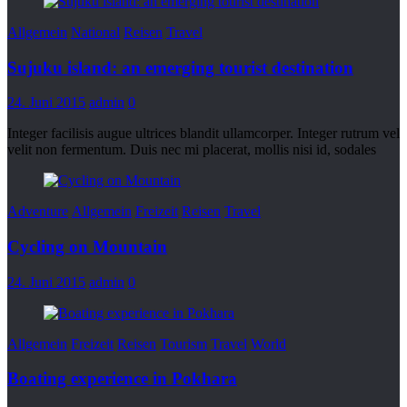
Allgemein
National
Reisen
Travel
Sujuku island: an emerging tourist destination
24. Juni 2015
admin
0
Integer facilisis augue ultrices blandit ullamcorper. Integer rutrum vel
velit non fermentum. Duis nec mi placerat, mollis nisi id, sodales
Adventure
Allgemein
Freizeit
Reisen
Travel
Cycling on Mountain
24. Juni 2015
admin
0
Allgemein
Freizeit
Reisen
Tourism
Travel
World
Boating experience in Pokhara