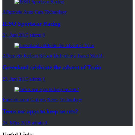
Allgemein
Auto
Cars
Technology
IESO Sportscar Racing
24. Juni 2015
admin
0
Allgemein
Freizeit
Reisen
Technology
Travel
World
Greenland celebrate the advent of Train
23. Juni 2015
admin
0
Entertainment
Gadgets
News
Technology
Teens use apps to keep secrets?
24. März 2015
admin
0
Useful Links