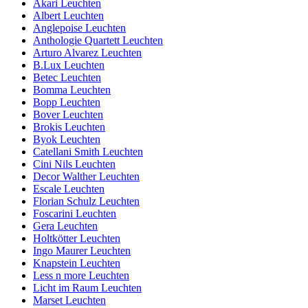
Akari Leuchten
Albert Leuchten
Anglepoise Leuchten
Anthologie Quartett Leuchten
Arturo Alvarez Leuchten
B.Lux Leuchten
Betec Leuchten
Bomma Leuchten
Bopp Leuchten
Bover Leuchten
Brokis Leuchten
Byok Leuchten
Catellani Smith Leuchten
Cini Nils Leuchten
Decor Walther Leuchten
Escale Leuchten
Florian Schulz Leuchten
Foscarini Leuchten
Gera Leuchten
Holtkötter Leuchten
Ingo Maurer Leuchten
Knapstein Leuchten
Less n more Leuchten
Licht im Raum Leuchten
Marset Leuchten