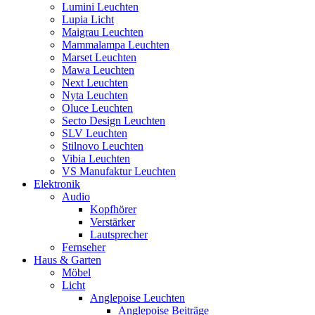
Lumini Leuchten
Lupia Licht
Maigrau Leuchten
Mammalampa Leuchten
Marset Leuchten
Mawa Leuchten
Next Leuchten
Nyta Leuchten
Oluce Leuchten
Secto Design Leuchten
SLV Leuchten
Stilnovo Leuchten
Vibia Leuchten
VS Manufaktur Leuchten
Elektronik
Audio
Kopfhörer
Verstärker
Lautsprecher
Fernseher
Haus & Garten
Möbel
Licht
Anglepoise Leuchten
Anglepoise Beiträge