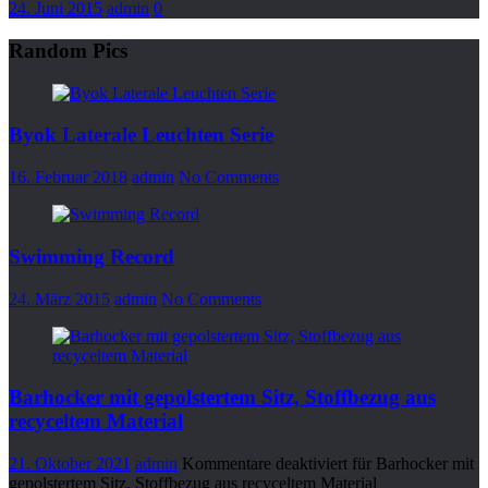
24. Juni 2015
admin
0
Random Pics
Byok Laterale Leuchten Serie
16. Februar 2018
admin
No Comments
Swimming Record
24. März 2015
admin
No Comments
Barhocker mit gepolstertem Sitz, Stoffbezug aus
recyceltem Material
21. Oktober 2021
admin
Kommentare deaktiviert
für Barhocker mit
gepolstertem Sitz, Stoffbezug aus recyceltem Material