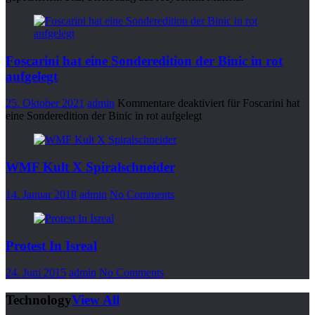
Foscarini hat eine Sonderedition der Binic in rot
aufgelegt
25. Oktober 2021
admin
Kommentare deaktiviert
für Foscarini hat
eine Sonderedition der Binic in rot aufgelegt
WMF Kult X Spiralschneider
14. Januar 2018
admin
No Comments
Protest In Isreal
24. Juni 2015
admin
No Comments
Technology
View All