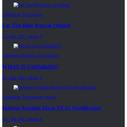
Allgemein
Technology
Fat Tire Bike Race in Orland
24. Juni 2015
admin
0
Allgemein
Meeting
Technology
WHAT IS GirlTalkHQ?
24. Juni 2015
admin
0
Allgemein
Technology
World
Defense Aviation Mark ST-51 Specification
24. Juni 2015
admin
0