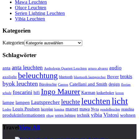
Mawa Leuchten
Oluce Leuchten
Serien Lighting Leuchten
Vibia Leuchten
Kategorien
Kategorien
Schlagwörter
anta leuchten
audio
anta
Anthologie Quartett Leuchten
arturo alvarez
beleuchtung
brokis
Bover
axolight
bluetooth
bluetooth lautsprecher
byok leuchten
Catellani and Smith
design
Büroleuchte
Canton
florian
Ingo Maurer
foscarini
hifi
Karman
knikerboker
schulz
kreon
licht
leuchten
leuchte
Lautsprecher
lampe
lampen
marset
Louis Poulsen
mawa
luceplan
Nyta
prandina
Lodes
lumina
pendelleuchte
vibia
Vistosi
produktinformationen
wohnen
technik
serien lighting
ribag
Travel
View All