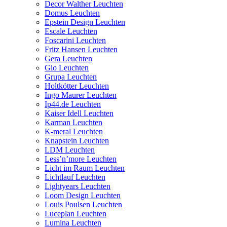
Decor Walther Leuchten
Domus Leuchten
Epstein Design Leuchten
Escale Leuchten
Foscarini Leuchten
Fritz Hansen Leuchten
Gera Leuchten
Gio Leuchten
Grupa Leuchten
Holtkötter Leuchten
Ingo Maurer Leuchten
Ip44.de Leuchten
Kaiser Idell Leuchten
Karman Leuchten
K-meral Leuchten
Knapstein Leuchten
LDM Leuchten
Less’n’more Leuchten
Licht im Raum Leuchten
Lichtlauf Leuchten
Lightyears Leuchten
Loom Design Leuchten
Louis Poulsen Leuchten
Luceplan Leuchten
Lumina Leuchten