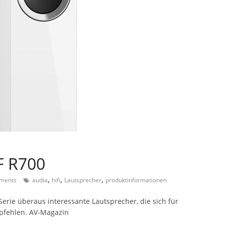
F R700
,
,
,
ments
audia
hifi
Lautsprecher
produktinformationen
Serie überaus interessante Lautsprecher, die sich für
pfehlen. AV-Magazin