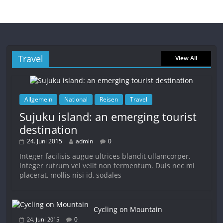
Travel
View All
Allgemein
National
Reisen
Travel
Sujuku island: an emerging tourist
destination
24. Juni 2015
admin
0
Integer facilisis augue ultrices blandit ullamcorper.
Integer rutrum vel velit non fermentum. Duis nec mi
placerat, mollis nisi id, sodales
Cycling on Mountain
0
24. Juni 2015