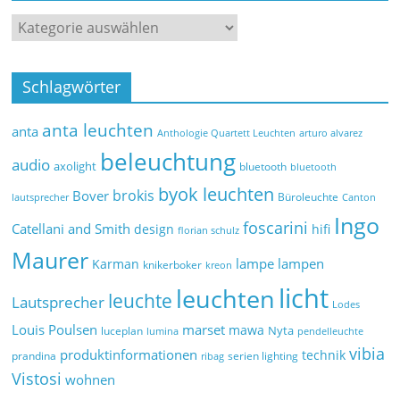
Schlagwörter
anta leuchten
anta
Anthologie Quartett Leuchten
arturo alvarez
beleuchtung
audio
axolight
bluetooth
bluetooth
byok leuchten
brokis
Bover
Büroleuchte
lautsprecher
Canton
Ingo
foscarini
Catellani and Smith
design
hifi
florian schulz
Maurer
lampe
lampen
Karman
knikerboker
kreon
licht
leuchten
leuchte
Lautsprecher
Lodes
marset
Louis Poulsen
mawa
Nyta
luceplan
lumina
pendelleuchte
vibia
produktinformationen
technik
prandina
serien lighting
ribag
Vistosi
wohnen