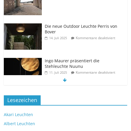
Die neue Outdoor Leuchte Perris von
Bover
Kommentare deaktiviert
14. Juli 2025
Ingo Maurer präsentiert die
Stehleuchte Nuunu
Kommentare deaktiviert
11. Juli 2025
Die neue Tischleuchte Spectra des
Lesezeichen
Herstellers Brokis
Kommentare deaktiviert
9. Juli 2025
Akari Leuchten
Albert Leuchten
Leselicht mit der VS Manufaktur