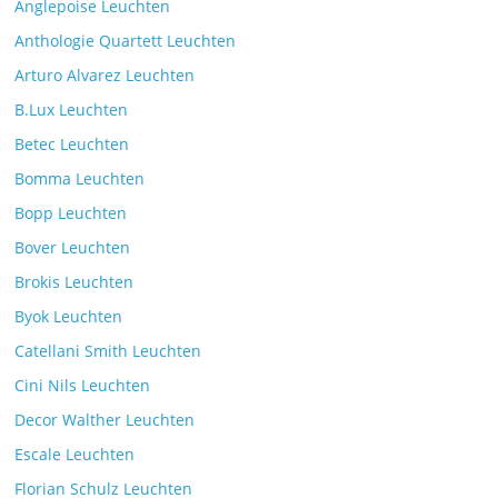
Anglepoise Leuchten
BullEYE LED-Stehleuchte
Anthologie Quartett Leuchten
Kommentare deaktiviert
7. Juli 2025
Arturo Alvarez Leuchten
B.Lux Leuchten
Betec Leuchten
Bomma Leuchten
Die Leuchtenkollektion Mona des tschechischen
Bopp Leuchten
Herstellers Brokis
Kommentare deaktiviert
26. Juli 2025
Bover Leuchten
Brokis Leuchten
Byok Leuchten
Catellani Smith Leuchten
Cini Nils Leuchten
Decor Walther Leuchten
Escale Leuchten
Florian Schulz Leuchten