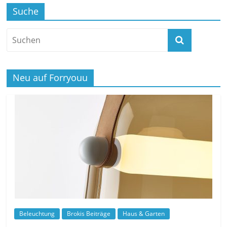
Suche
Neu auf Forryouu
Beleuchtung
Brokis Beiträge
Haus & Garten