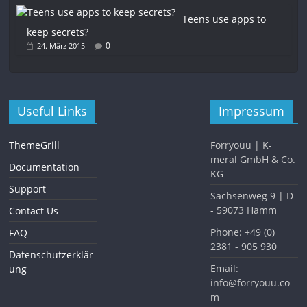
Teens use apps to
keep secrets?
0
24. März 2015
Useful Links
Impressum
ThemeGrill
Forryouu | K-
meral GmbH & Co.
Documentation
KG
Support
Sachsenweg 9 | D
- 59073 Hamm
Contact Us
Phone: +49 (0)
FAQ
2381 - 905 930
Datenschutzerklär
Email:
ung
info@forryouu.co
m